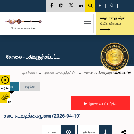
E
|
සි
|
எனது பாராளுமன்றம்
இங்கே உள்நுழைக
நேரலை - பதிவுருத்தப்பட்ட
முதற்பக்கம்
நேரலை - பதிவுருத்தப்பட்ட
சபை நடவடிக்கைமுறை (2026-04-10)
சபை
குழுக்கள்
பார்க்க
02
நேரலையைப் பார்க்க
சபை நடவடிக்கைமுறை (2026-04-10)
பார்க்க
பதிவிறக்க