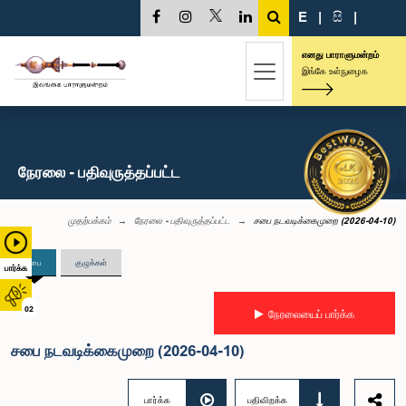
E
|
සි
|
எனது பாராளுமன்றம்
இங்கே உள்நுழைக
நேரலை - பதிவுருத்தப்பட்ட
முதற்பக்கம்
நேரலை - பதிவுருத்தப்பட்ட
சபை நடவடிக்கைமுறை (2026-04-10)
சபை
குழுக்கள்
பார்க்க
02
நேரலையைப் பார்க்க
சபை நடவடிக்கைமுறை (2026-04-10)
பார்க்க
பதிவிறக்க