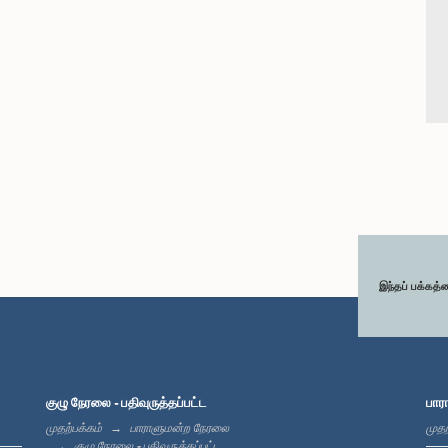
இந்தப் பக்கத்
குழு நேரலை - பதிவுருத்தப்பட்ட
பார
முதற்பக்கம்
பாராளுமன்ற நேரலை
முதற
குழு நேரலை - பதிவுருத்தப்பட்ட