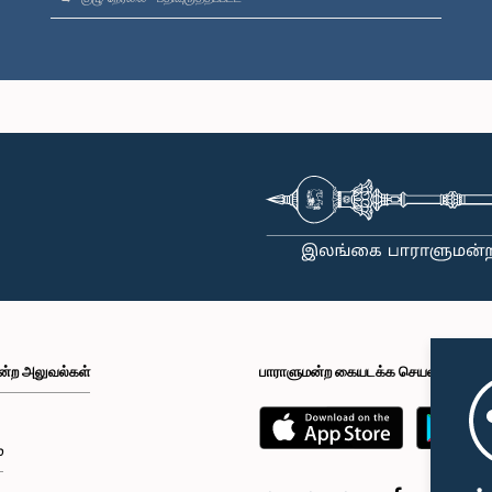
ன்ற அலுவல்கள்
பாராளுமன்ற கையடக்க செயலி
்