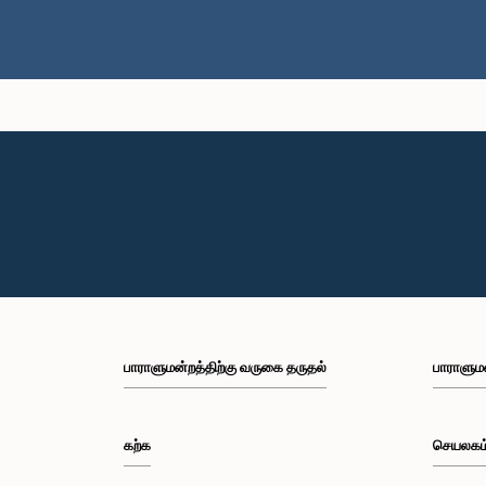
பாராளுமன்றத்திற்கு வருகை தருதல்
பாராளும
கற்க
செயலகம