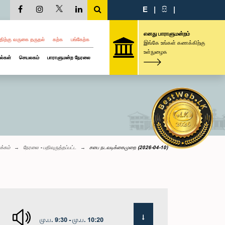
E
|
සි
|
எனது பாராளுமன்றம்
திற்கு வருகை தருதல்
கற்க
பங்கேற்க
இங்கே உங்கள் கணக்கிற்கு
உள்நுழைக
ல்கள்
செயலகம்
பாராளுமன்ற நேரலை
க்கம்
நேரலை - பதிவுருத்தப்பட்ட
சபை நடவடிக்கைமுறை (2026-04-10)
மு.ப. 9:30 - மு.ப. 10:20