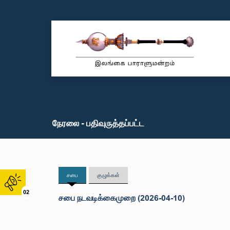
நேரலை - பதிவுருத்தப்பட்ட
சபை
குழுக்கள்
02
சபை நடவடிக்கைமுறை (2026-04-10)