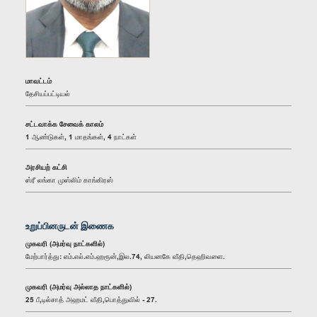
மாவட்டம்
தேசியப்பட்டியல்
சட்டவாக்க சேவைக் காலம்
1 ஆண்டுகள், 1 மாதங்கள், 4 நாட்கள்
அரசியற் கட்சி
ஸ்ரீ லங்கா முஸ்லிம் காங்கிரஸ்
உறுப்பினருடன் இணைக
முகவரி (அமர்வு நாட்களில்)
மேற்பார்த்து: எம்.எல்.எம்.ஹரூன்,இல.74, லியனகே வீதி,தெஹிவளை.
முகவரி (அமர்வு அல்லாத நாட்களில்)
25 பீ,டில்சாத் அஹமட் வீதி,பொத்துவில் - 27.