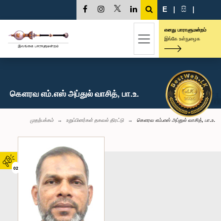
E
|
සි
|
எனது பாராளுமன்றம்
இங்கே உள்நுழைக
கௌரவ எம்.எஸ் அப்துல் வாசித், பா.உ.
முதற்பக்கம்
உறுப்பினர்கள் தகவல் திரட்டு
கௌரவ எம்.எஸ் அப்துல் வாசித், பா.உ.
02