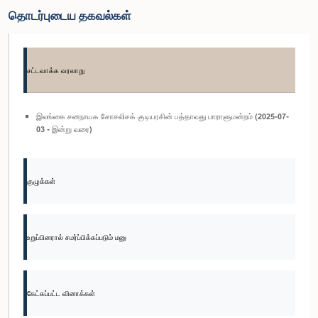
தொடர்புடைய தகவல்கள்
சட்டவாக்க வரலாறு
இலங்கை சனநாயக சோசலிசக் குடியரசின் பத்தாவது பாராளுமன்றம் (2025-07-
03 - இன்று வரை)
குழுக்கள்
உறுப்பினரால் சமர்ப்பிக்கப்படும் மனு
கேட்கப்பட்ட வினாக்கள்