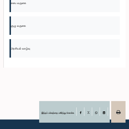
சபை வருகை
குழு வருகை
அரசியல் வாழ்வு
இந்தப் பக்கத்தை பகிர்ந்து கொள்க
Facebook
X
WhatsApp
LinkedIn