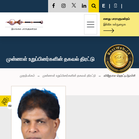
E
|
සි
|
எனது பாராளுமன்றம்
இங்கே உள்நுழைக
முன்னாள் உறுப்பினர்களின் தகவல் திரட்டு
முதற்பக்கம்
முன்னாள் உறுப்பினர்களின் தகவல் திரட்டு
விஜேபால ஹெட்டிஆரச்சி
02