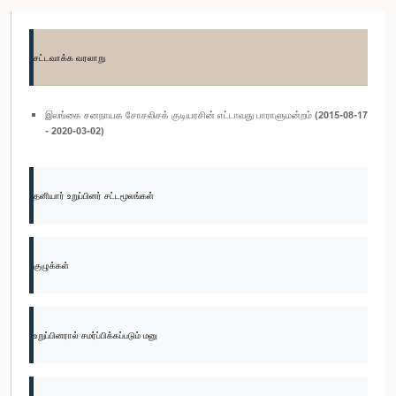
சட்டவாக்க வரலாறு
இலங்கை சனநாயக சோசலிசக் குடியரசின் எட்டாவது பாராளுமன்றம் (2015-08-17
- 2020-03-02)
தனியார் உறுப்பினர் சட்டமூலங்கள்
குழுக்கள்
உறுப்பினரால் சமர்ப்பிக்கப்படும் மனு