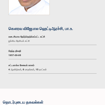
கௌரவ விஜேபால ஹெட்டிஆரச்சி, பா.உ.
கடைசியாக தேர்ந்தெடுக்கப்பட்ட கட்சி
ஐக்கிய தேசியக் கட்சி
பிறந்த திகதி
1957-09-06
சட்டவாக்க சேவைக் காலம்
4 ஆண்டுகள், 6 மாதங்கள், 15 நாட்கள்
தொடர்புடைய தகவல்கள்