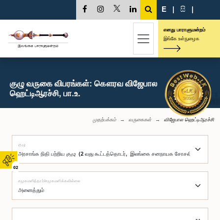
E
|
සි
|
எனது பாராளுமன்றம்
இங்கே உள்நுழைக
குழு வருகை விபரங்கள்: கௌரவ விஜேபால
ஹெட்டிஆரச்சி, பா.உ.
முதற்பக்கம்
வருகைகள்
விஜேபால ஹெட்டிஆரச்சி
குழு
02
சமூகமளித்தார்/சமூகமளிக்கவில்லை