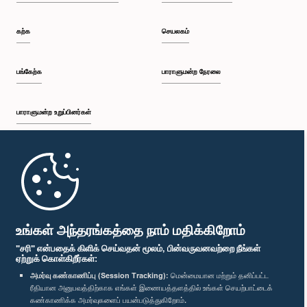
கற்க
செயலகம்
பங்கேற்க
பாராளுமன்ற நேரலை
பாராளுமன்ற உறுப்பினர்கள்
முதற்பக்கம்
பாராளுமன்ற கையடக்க செயலி
உங்கள் அந்தரங்கத்தை நாம் மதிக்கிறோம்
"சரி" என்பதைக் கிளிக் செய்வதன் மூலம், பின்வருவனவற்றை நீங்கள்
ஏற்றுக் கொள்கிறீர்கள்:
அமர்வு கண்காணிப்பு (Session Tracking):
மென்மையான மற்றும் தனிப்பட்ட
ரீதியான அனுபவத்திற்காக எங்கள் இணையத்தளத்தில் உங்கள் செயற்பாட்டைக்
எம்மை பின்தொடர்க :
கண்காணிக்க அமர்வுகளைப் பயன்படுத்துகிறோம்.