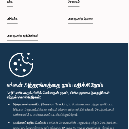
கற்க
செயலகம்
பங்கேற்க
பாராளுமன்ற நேரலை
பாராளுமன்ற உறுப்பினர்கள்
முதற்பக்கம்
பாராளுமன்ற கையடக்க செயலி
உங்கள் அந்தரங்கத்தை நாம் மதிக்கிறோம்
"சரி" என்பதைக் கிளிக் செய்வதன் மூலம், பின்வருவனவற்றை நீங்கள்
ஏற்றுக் கொள்கிறீர்கள்:
அமர்வு கண்காணிப்பு (Session Tracking):
மென்மையான மற்றும் தனிப்பட்ட
ரீதியான அனுபவத்திற்காக எங்கள் இணையத்தளத்தில் உங்கள் செயற்பாட்டைக்
எம்மை பின்தொடர்க :
கண்காணிக்க அமர்வுகளைப் பயன்படுத்துகிறோம்.
தரவினைப் பதிவு செய்தல் :
எங்கள் சேவைகளின் பாதுகாப்பு மற்றும் செயற்பாட்டை
விருதுகள்
உறுதிப்படுத்துவதற்காக நாம் உங்களது IP முகவரி, சாதன விவரங்கள் மற்றும் பிற