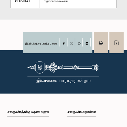
2017-06-20
சமூகமளிக்கவில்லை
இந்தப் பக்கத்தை பகிர்ந்து கொள்க
Facebook
X
WhatsApp
LinkedIn
பாராளுமன்றத்திற்கு வருகை தருதல்
பாராளுமன்ற அலுவல்கள்