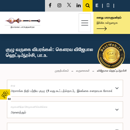
E
|
සි
|
எனது பாராளுமன்றம்
இங்கே உள்நுழைக
குழு வருகை விபரங்கள்: கௌரவ விஜேபால
ஹெட்டிஆரச்சி, பா.உ.
முதற்பக்கம்
வருகைகள்
விஜேபால ஹெட்டிஆரச்சி
குழு
02
சமூகமளித்தார்/சமூகமளிக்கவில்லை