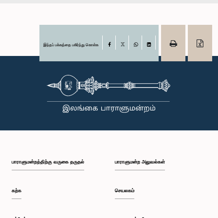
இந்தப் பக்கத்தை பகிர்ந்து கொள்க
Facebook
X
WhatsApp
LinkedIn
பாராளுமன்றத்திற்கு வருகை தருதல்
பாராளுமன்ற அலுவல்கள்
கற்க
செயலகம்