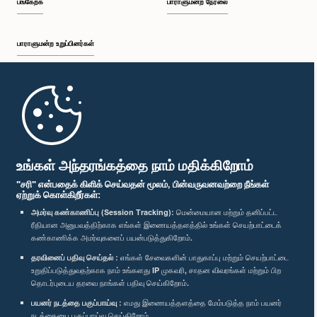
பங்கேற்க
பாராளுமன்ற நேரலை
பாராளுமன்ற உறுப்பினர்கள்
முதற்பக்கம்
பாராளுமன்ற கையடக்க செயலி
உங்கள் அந்தரங்கத்தை நாம் மதிக்கிறோம்
"சரி" என்பதைக் கிளிக் செய்வதன் மூலம், பின்வருவனவற்றை நீங்கள்
ஏற்றுக் கொள்கிறீர்கள்:
அமர்வு கண்காணிப்பு (Session Tracking):
மென்மையான மற்றும் தனிப்பட்ட
ரீதியான அனுபவத்திற்காக எங்கள் இணையத்தளத்தில் உங்கள் செயற்பாட்டைக்
எம்மை பின்தொடர்க :
கண்காணிக்க அமர்வுகளைப் பயன்படுத்துகிறோம்.
தரவினைப் பதிவு செய்தல் :
எங்கள் சேவைகளின் பாதுகாப்பு மற்றும் செயற்பாட்டை
விருதுகள்
உறுதிப்படுத்துவதற்காக நாம் உங்களது IP முகவரி, சாதன விவரங்கள் மற்றும் பிற
தொடர்புடைய தரவை நாங்கள் பதிவு செய்கிறோம்.
பயனர் நடத்தை பகுப்பாய்வு :
எமது இணையத்தளத்தை மேம்படுத்த நாம் பயனர்
தனியுரிமைக் கொள்கை
நடத்தையை பகுப்பாய்வு செய்கிறோம்.