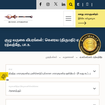
E
|
සි
|
எனது பாராளுமன்றம்
இங்கே உள்நுழைக
குழு வருகை விபரங்கள்: கௌரவ (திருமதி) ஏ.எம்.எம்.எம்.
ரத்வத்தே, பா.உ.
முதற்பக்கம்
வருகைகள்
ஏ.எம்.எம்.எம். ரத்வத்தே
குழு
02
சமூகமளித்தார்/சமூகமளிக்கவில்லை