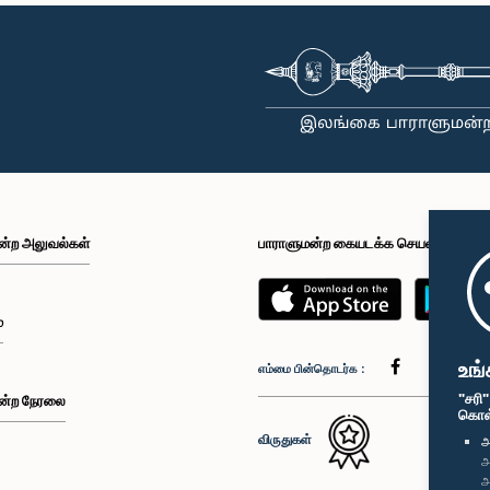
ன்ற அலுவல்கள்
பாராளுமன்ற கையடக்க செயலி
்
உங்
எம்மை பின்தொடர்க :
"சரி
ன்ற நேரலை
கொள்க
விருதுகள்
அ
அ
அ