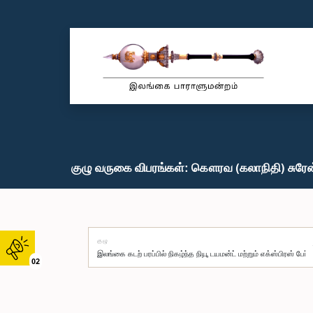
குழு வருகை விபரங்கள்: கௌரவ (கலாநிதி) சுரேன்
குழு
02