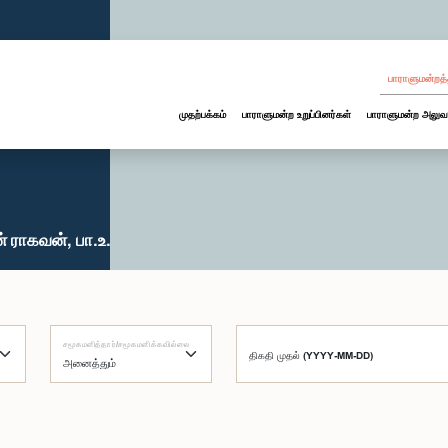
பாராளுமன்றத்
முதற்பக்கம்
பாராளுமன்ற உறுப்பினர்கள்
பாராளுமன்ற அலுவ
 ராகவன், பா.உ.
சமூகமளித்தார்/சமூகமளிக்கவில்லை
திகதி முதல் (YYYY-MM-DD)