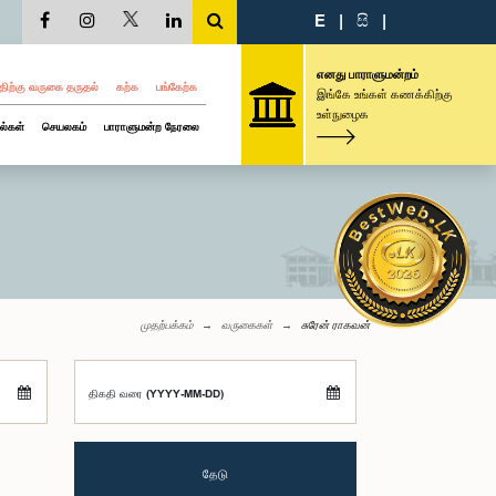
E
|
සි
|
எனது பாராளுமன்றம்
திற்கு வருகை தருதல்
கற்க
பங்கேற்க
இங்கே உங்கள் கணக்கிற்கு
உள்நுழைக
ல்கள்
செயலகம்
பாராளுமன்ற நேரலை
முதற்பக்கம்
வருகைகள்
சுரேன் ராகவன்
திகதி வரை (YYYY-MM-DD)
தேடு