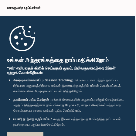
பாராளுமன்ற உறுப்பினர்கள்
முதற்பக்கம்
பாராளுமன்ற கையடக்க செயலி
உங்கள் அந்தரங்கத்தை நாம் மதிக்கிறோம்
"சரி" என்பதைக் கிளிக் செய்வதன் மூலம், பின்வருவனவற்றை நீங்கள்
ஏற்றுக் கொள்கிறீர்கள்:
அமர்வு கண்காணிப்பு (Session Tracking):
மென்மையான மற்றும் தனிப்பட்ட
ரீதியான அனுபவத்திற்காக எங்கள் இணையத்தளத்தில் உங்கள் செயற்பாட்டைக்
எம்மை பின்தொடர்க :
கண்காணிக்க அமர்வுகளைப் பயன்படுத்துகிறோம்.
தரவினைப் பதிவு செய்தல் :
எங்கள் சேவைகளின் பாதுகாப்பு மற்றும் செயற்பாட்டை
விருதுகள்
உறுதிப்படுத்துவதற்காக நாம் உங்களது IP முகவரி, சாதன விவரங்கள் மற்றும் பிற
தொடர்புடைய தரவை நாங்கள் பதிவு செய்கிறோம்.
பயனர் நடத்தை பகுப்பாய்வு :
எமது இணையத்தளத்தை மேம்படுத்த நாம் பயனர்
தனியுரிமைக் கொள்கை
நடத்தையை பகுப்பாய்வு செய்கிறோம்.
பதிப்புரிமை © இலங்கை பாராளுமன்றம்.