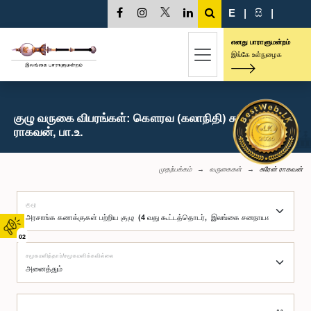
E
|
සි
|
எனது பாராளுமன்றம்
இங்கே உள்நுழைக
குழு வருகை விபரங்கள்: கௌரவ (கலாநிதி) சுரேன்
ராகவன், பா.உ.
முதற்பக்கம்
வருகைகள்
சுரேன் ராகவன்
குழு
02
சமூகமளித்தார்/சமூகமளிக்கவில்லை