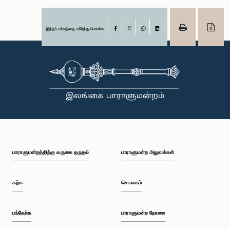
இந்தப் பக்கத்தை பகிர்ந்து கொள்க
Facebook
X
WhatsApp
LinkedIn
பாராளுமன்றத்திற்கு வருகை தருதல்
பாராளுமன்ற அலுவல்கள்
கற்க
செயலகம்
பங்கேற்க
பாராளுமன்ற நேரலை