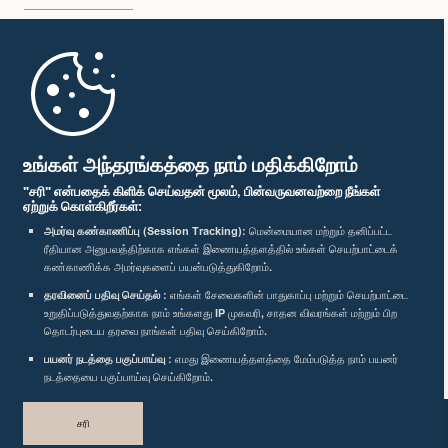
முதற்பக்கம்
பாராளுமன்ற கையடக்க செயலி
உங்கள் அந்தரங்கத்தை நாம் மதிக்கிறோம்
"சரி" என்பதைக் கிளிக் செய்வதன் மூலம், பின்வருவனவற்றை நீங்கள்
ஏற்றுக் கொள்கிறீர்கள்:
அமர்வு கண்காணிப்பு (Session Tracking):
மென்மையான மற்றும் தனிப்பட்ட
ரீதியான அனுபவத்திற்காக எங்கள் இணையத்தளத்தில் உங்கள் செயற்பாட்டைக்
எம்மை பின்தொடர்க :
கண்காணிக்க அமர்வுகளைப் பயன்படுத்துகிறோம்.
தரவினைப் பதிவு செய்தல் :
எங்கள் சேவைகளின் பாதுகாப்பு மற்றும் செயற்பாட்டை
விருதுகள்
உறுதிப்படுத்துவதற்காக நாம் உங்களது IP முகவரி, சாதன விவரங்கள் மற்றும் பிற
தொடர்புடைய தரவை நாங்கள் பதிவு செய்கிறோம்.
பயனர் நடத்தை பகுப்பாய்வு :
எமது இணையத்தளத்தை மேம்படுத்த நாம் பயனர்
தனியுரிமைக் கொள்கை
நடத்தையை பகுப்பாய்வு செய்கிறோம்.
பதிப்புரிமை © இலங்கை பாராளுமன்றம்.
சரி
முழுப்பதிப்புரிமையுடையது.