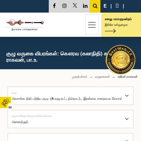
E
|
සි
|
எனது பாராளுமன்றம்
இங்கே உள்நுழைக
குழு வருகை விபரங்கள்: கௌரவ (கலாநிதி) சுரேன்
ராகவன், பா.உ.
முதற்பக்கம்
வருகைகள்
சுரேன் ராகவன்
குழு
02
சமூகமளித்தார்/சமூகமளிக்கவில்லை