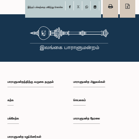
இந்தப் பக்கத்தை பகிர்ந்து கொள்க
Facebook
X
WhatsApp
LinkedIn
பாராளுமன்றத்திற்கு வருகை தருதல்
பாராளுமன்ற அலுவல்கள்
கற்க
செயலகம்
பங்கேற்க
பாராளுமன்ற நேரலை
பாராளுமன்ற உறுப்பினர்கள்