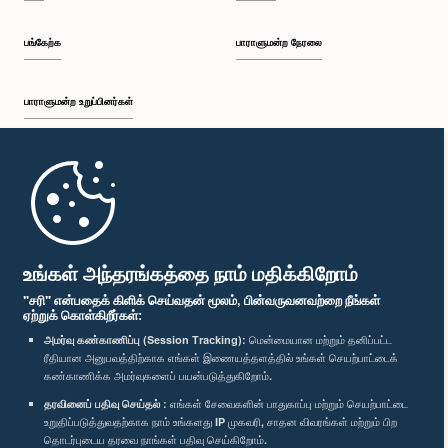
பங்கேற்க
பாராளுமன்ற நேரலை
பாராளுமன்ற உறுப்பினர்கள்
முதற்பக்கம்
பாராளுமன்ற கையடக்க செயலி
உங்கள் அந்தரங்கத்தை நாம் மதிக்கிறோம்
"சரி" என்பதைக் கிளிக் செய்வதன் மூலம், பின்வருவனவற்றை நீங்கள்
ஏற்றுக் கொள்கிறீர்கள்:
அமர்வு கண்காணிப்பு (Session Tracking):
மென்மையான மற்றும் தனிப்பட்ட
ரீதியான அனுபவத்திற்காக எங்கள் இணையத்தளத்தில் உங்கள் செயற்பாட்டைக்
எம்மை பின்தொடர்க :
கண்காணிக்க அமர்வுகளைப் பயன்படுத்துகிறோம்.
தரவினைப் பதிவு செய்தல் :
எங்கள் சேவைகளின் பாதுகாப்பு மற்றும் செயற்பாட்டை
விருதுகள்
உறுதிப்படுத்துவதற்காக நாம் உங்களது IP முகவரி, சாதன விவரங்கள் மற்றும் பிற
தொடர்புடைய தரவை நாங்கள் பதிவு செய்கிறோம்.