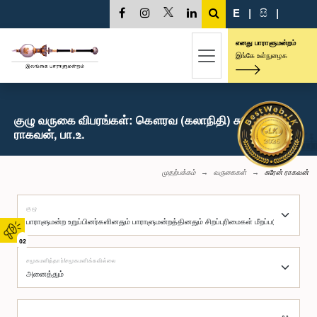
E
|
සි
|
எனது பாராளுமன்றம்
இங்கே உள்நுழைக
குழு வருகை விபரங்கள்: கௌரவ (கலாநிதி) சுரேன்
ராகவன், பா.உ.
முதற்பக்கம்
வருகைகள்
சுரேன் ராகவன்
குழு
02
சமூகமளித்தார்/சமூகமளிக்கவில்லை