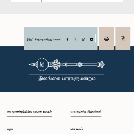
இந்தப் பக்கத்தை பகிர்ந்து கொள்க
Facebook
X
WhatsApp
LinkedIn
பாராளுமன்றத்திற்கு வருகை தருதல்
பாராளுமன்ற அலுவல்கள்
கற்க
செயலகம்