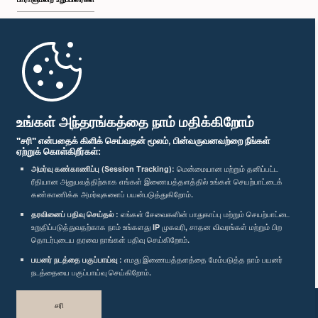
முதற்பக்கம்
பாராளுமன்ற கையடக்க செயலி
உங்கள் அந்தரங்கத்தை நாம் மதிக்கிறோம்
"சரி" என்பதைக் கிளிக் செய்வதன் மூலம், பின்வருவனவற்றை நீங்கள்
ஏற்றுக் கொள்கிறீர்கள்:
அமர்வு கண்காணிப்பு (Session Tracking):
மென்மையான மற்றும் தனிப்பட்ட
ரீதியான அனுபவத்திற்காக எங்கள் இணையத்தளத்தில் உங்கள் செயற்பாட்டைக்
எம்மை பின்தொடர்க :
கண்காணிக்க அமர்வுகளைப் பயன்படுத்துகிறோம்.
தரவினைப் பதிவு செய்தல் :
எங்கள் சேவைகளின் பாதுகாப்பு மற்றும் செயற்பாட்டை
விருதுகள்
உறுதிப்படுத்துவதற்காக நாம் உங்களது IP முகவரி, சாதன விவரங்கள் மற்றும் பிற
தொடர்புடைய தரவை நாங்கள் பதிவு செய்கிறோம்.
பயனர் நடத்தை பகுப்பாய்வு :
எமது இணையத்தளத்தை மேம்படுத்த நாம் பயனர்
தனியுரிமைக் கொள்கை
நடத்தையை பகுப்பாய்வு செய்கிறோம்.
பதிப்புரிமை © இலங்கை பாராளுமன்றம்.
சரி
முழுப்பதிப்புரிமையுடையது.