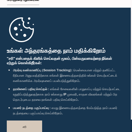
முதற்பக்கம்
பாராளுமன்ற கையடக்க செயலி
உங்கள் அந்தரங்கத்தை நாம் மதிக்கிறோம்
"சரி" என்பதைக் கிளிக் செய்வதன் மூலம், பின்வருவனவற்றை நீங்கள்
ஏற்றுக் கொள்கிறீர்கள்:
அமர்வு கண்காணிப்பு (Session Tracking):
மென்மையான மற்றும் தனிப்பட்ட
ரீதியான அனுபவத்திற்காக எங்கள் இணையத்தளத்தில் உங்கள் செயற்பாட்டைக்
எம்மை பின்தொடர்க :
கண்காணிக்க அமர்வுகளைப் பயன்படுத்துகிறோம்.
தரவினைப் பதிவு செய்தல் :
எங்கள் சேவைகளின் பாதுகாப்பு மற்றும் செயற்பாட்டை
விருதுகள்
உறுதிப்படுத்துவதற்காக நாம் உங்களது IP முகவரி, சாதன விவரங்கள் மற்றும் பிற
தொடர்புடைய தரவை நாங்கள் பதிவு செய்கிறோம்.
பயனர் நடத்தை பகுப்பாய்வு :
எமது இணையத்தளத்தை மேம்படுத்த நாம் பயனர்
தனியுரிமைக் கொள்கை
நடத்தையை பகுப்பாய்வு செய்கிறோம்.
பதிப்புரிமை © இலங்கை பாராளுமன்றம்.
சரி
முழுப்பதிப்புரிமையுடையது.