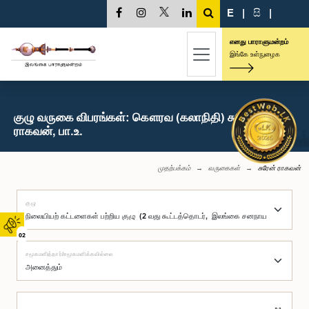
E
|
සි
|
எனது பாராளுமன்றம்
இங்கே உள்நுழைக
குழு வருகை விபரங்கள்: கௌரவ (கலாநிதி) சுரேன்
ராகவன், பா.உ.
முதற்பக்கம்
வருகைகள்
சுரேன் ராகவன்
குழு
02
சமூகமளித்தார்/சமூகமளிக்கவில்லை