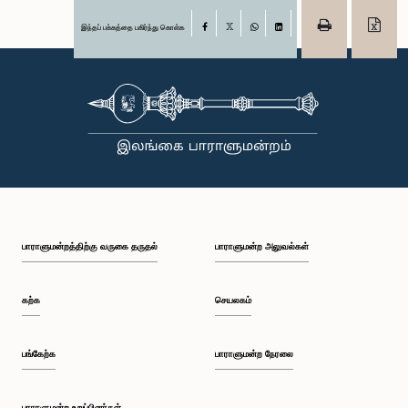
இந்தப் பக்கத்தை பகிர்ந்து கொள்க
Facebook
X
WhatsApp
LinkedIn
பாராளுமன்றத்திற்கு வருகை தருதல்
பாராளுமன்ற அலுவல்கள்
கற்க
செயலகம்
பங்கேற்க
பாராளுமன்ற நேரலை
பாராளுமன்ற உறுப்பினர்கள்