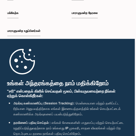
பங்கேற்க
பாராளுமன்ற நேரலை
பாராளுமன்ற உறுப்பினர்கள்
முதற்பக்கம்
பாராளுமன்ற கையடக்க செயலி
உங்கள் அந்தரங்கத்தை நாம் மதிக்கிறோம்
"சரி" என்பதைக் கிளிக் செய்வதன் மூலம், பின்வருவனவற்றை நீங்கள்
ஏற்றுக் கொள்கிறீர்கள்:
அமர்வு கண்காணிப்பு (Session Tracking):
மென்மையான மற்றும் தனிப்பட்ட
ரீதியான அனுபவத்திற்காக எங்கள் இணையத்தளத்தில் உங்கள் செயற்பாட்டைக்
எம்மை பின்தொடர்க :
கண்காணிக்க அமர்வுகளைப் பயன்படுத்துகிறோம்.
தரவினைப் பதிவு செய்தல் :
எங்கள் சேவைகளின் பாதுகாப்பு மற்றும் செயற்பாட்டை
விருதுகள்
உறுதிப்படுத்துவதற்காக நாம் உங்களது IP முகவரி, சாதன விவரங்கள் மற்றும் பிற
தொடர்புடைய தரவை நாங்கள் பதிவு செய்கிறோம்.