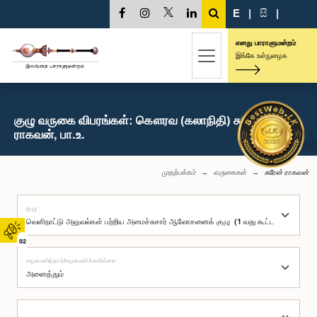
E
|
සි
|
எனது பாராளுமன்றம்
இங்கே உள்நுழைக
குழு வருகை விபரங்கள்: கௌரவ (கலாநிதி) சுரேன்
ராகவன், பா.உ.
முதற்பக்கம்
வருகைகள்
சுரேன் ராகவன்
குழு
02
சமூகமளித்தார்/சமூகமளிக்கவில்லை