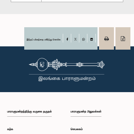
இந்தப் பக்கத்தை பகிர்ந்து கொள்க
Facebook
X
WhatsApp
LinkedIn
பாராளுமன்றத்திற்கு வருகை தருதல்
பாராளுமன்ற அலுவல்கள்
கற்க
செயலகம்