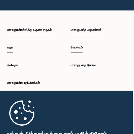
பாராளுமன்றத்திற்கு வருகை தருதல்
பாராளுமன்ற அலுவல்கள்
கற்க
செயலகம்
பங்கேற்க
பாராளுமன்ற நேரலை
பாராளுமன்ற உறுப்பினர்கள்
முதற்பக்கம்
பாராளுமன்ற கையடக்க செயலி