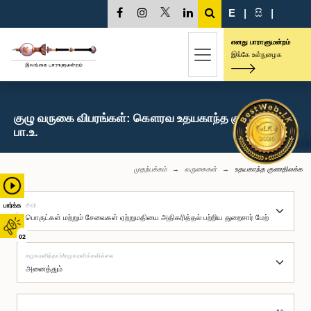
E
|
සි
|
எனது பாராளுமன்றம்
இங்கே உள்நுழைக
குழு வருகை விபரங்கள்: கௌரவ உதயகாந்த குணதிலக்க,
பா.உ.
முதற்பக்கம்
வருகைகள்
உதயகாந்த குணதிலக்க
குழு
பார்க்க
02
சமூகமளித்தார்/சமூகமளிக்கவில்லை