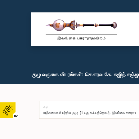
குழு வருகை விபரங்கள்: கௌரவ கே. சுஜித் சஞ்ஜய
குழு
02