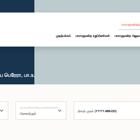
பாராளுமன்றத்
முதற்பக்கம்
பாராளுமன்ற உறுப்பினர்கள்
பாராளுமன்ற அலுவ
 பெரேரா, பா.உ.
சமூகமளித்தார்/சமூகமளிக்கவில்லை
திகதி முதல் (YYYY-MM-DD)