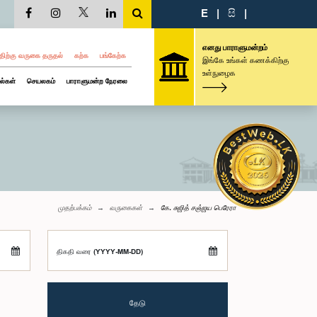
E
|
සි
|
எனது பாராளுமன்றம்
திற்கு வருகை தருதல்
கற்க
பங்கேற்க
இங்கே உங்கள் கணக்கிற்கு
உள்நுழைக
ல்கள்
செயலகம்
பாராளுமன்ற நேரலை
முதற்பக்கம்
வருகைகள்
கே. சுஜித் சஞ்ஜய பெரேரா
திகதி வரை (YYYY-MM-DD)
தேடு