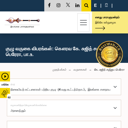
E
|
සි
|
எனது பாராளுமன்றம்
இங்கே உள்நுழைக
குழு வருகை விபரங்கள்: கௌரவ கே. சுஜித் சஞ்ஜய
பெரேரா, பா.உ.
முதற்பக்கம்
வருகைகள்
கே. சுஜித் சஞ்ஜய பெரேரா
குழு
பார்க்க
02
சமூகமளித்தார்/சமூகமளிக்கவில்லை