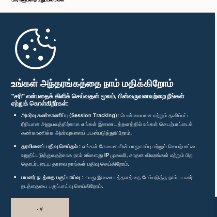
முதற்பக்கம்
பாராளுமன்ற கையடக்க செயலி
உங்கள் அந்தரங்கத்தை நாம் மதிக்கிறோம்
"சரி" என்பதைக் கிளிக் செய்வதன் மூலம், பின்வருவனவற்றை நீங்கள்
ஏற்றுக் கொள்கிறீர்கள்:
அமர்வு கண்காணிப்பு (Session Tracking):
மென்மையான மற்றும் தனிப்பட்ட
ரீதியான அனுபவத்திற்காக எங்கள் இணையத்தளத்தில் உங்கள் செயற்பாட்டைக்
எம்மை பின்தொடர்க :
கண்காணிக்க அமர்வுகளைப் பயன்படுத்துகிறோம்.
தரவினைப் பதிவு செய்தல் :
எங்கள் சேவைகளின் பாதுகாப்பு மற்றும் செயற்பாட்டை
விருதுகள்
உறுதிப்படுத்துவதற்காக நாம் உங்களது IP முகவரி, சாதன விவரங்கள் மற்றும் பிற
தொடர்புடைய தரவை நாங்கள் பதிவு செய்கிறோம்.
பயனர் நடத்தை பகுப்பாய்வு :
எமது இணையத்தளத்தை மேம்படுத்த நாம் பயனர்
தனியுரிமைக் கொள்கை
நடத்தையை பகுப்பாய்வு செய்கிறோம்.
பதிப்புரிமை © இலங்கை பாராளுமன்றம்.
சரி
முழுப்பதிப்புரிமையுடையது.