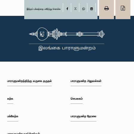
இந்தப் பக்கத்தை பகிர்ந்து கொள்க
Facebook
X
WhatsApp
LinkedIn
பாராளுமன்றத்திற்கு வருகை தருதல்
பாராளுமன்ற அலுவல்கள்
கற்க
செயலகம்
பங்கேற்க
பாராளுமன்ற நேரலை
பாராளுமன்ற உறுப்பினர்கள்