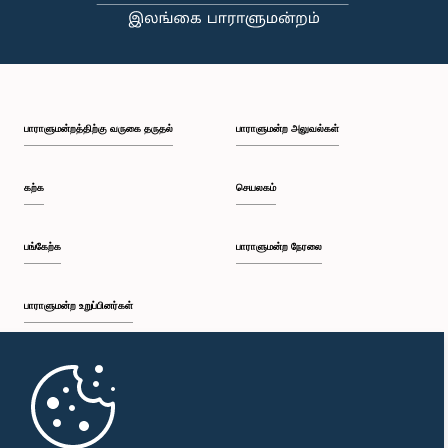
பாராளுமன்றத்திற்கு வருகை தருதல்
பாராளுமன்ற அலுவல்கள்
கற்க
செயலகம்
பங்கேற்க
பாராளுமன்ற நேரலை
பாராளுமன்ற உறுப்பினர்கள்
முதற்பக்கம்
பாராளுமன்ற கையடக்க செயலி