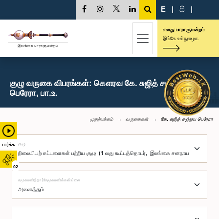
E
|
සි
|
எனது பாராளுமன்றம்
இங்கே உள்நுழைக
குழு வருகை விபரங்கள்: கௌரவ கே. சுஜித் சஞ்ஜய
பெரேரா, பா.உ.
முதற்பக்கம்
வருகைகள்
கே. சுஜித் சஞ்ஜய பெரேரா
குழு
பார்க்க
02
சமூகமளித்தார்/சமூகமளிக்கவில்லை