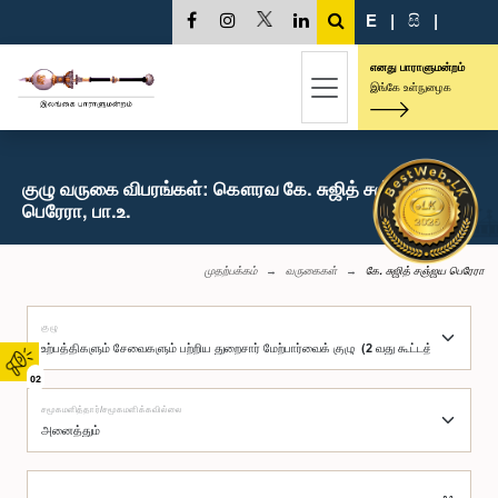
E
|
සි
|
எனது பாராளுமன்றம்
இங்கே உள்நுழைக
குழு வருகை விபரங்கள்: கௌரவ கே. சுஜித் சஞ்ஜய
பெரேரா, பா.உ.
முதற்பக்கம்
வருகைகள்
கே. சுஜித் சஞ்ஜய பெரேரா
குழு
02
சமூகமளித்தார்/சமூகமளிக்கவில்லை