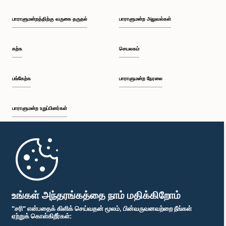
பாராளுமன்றத்திற்கு வருகை தருதல்
பாராளுமன்ற அலுவல்கள்
கற்க
செயலகம்
பங்கேற்க
பாராளுமன்ற நேரலை
பாராளுமன்ற உறுப்பினர்கள்
முதற்பக்கம்
பாராளுமன்ற கையடக்க செயலி
உங்கள் அந்தரங்கத்தை நாம் மதிக்கிறோம்
"சரி" என்பதைக் கிளிக் செய்வதன் மூலம், பின்வருவனவற்றை நீங்கள்
ஏற்றுக் கொள்கிறீர்கள்: