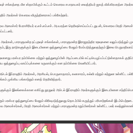
றவுச் சங்கத்தை மீள ஸ்தாபிக்கும் கூட்டம் கௌரவ சபாநாயகர் வைத்தியர் ஜகத் விக்கிரமரத்ன அவர்க
ஹிம் அவர்கள் கௌரவ விருந்தினராகப் பங்கேற்றார்.
வ அமைச்சர் பேராசிரியர் ஏ.எச்.எம்.எச். அபயரத்ன தெரிவுசெய்யப்பட்டதுடன், கௌரவ பிரதி அமைச
்பட்டனர்.
ர்கள், பாராளுமன்ற நட்புறவுச் சங்கங்கள், பாராளுமன்ற இராஜதந்திர உறவுகளை வலுப்படுத்தும் ம
்கும், இரு நாடுகளுக்கும் இடையிலான ஒத்துழைப்பை மேலும் மேம்படுத்துவதற்கும் இவை பெறுமதிவ
து பரஸ்பர நம்பிக்கை மற்றும் ஒத்துழைப்பின் அடிப்படையில் கட்டியெழுப்பப்பட்டுள்ளதாகக் குறிப்பி
 ஒத்துழைப்பு வாய்ப்புக்களை உருவாக்கும் என நம்பிக்கை வெளியிட்டார்.
அடெல் இப்ராஹிம் அவர்கள், அரசியல், பொருளாதாரம், கலாசாரம், கல்வி மற்றும் சுற்றுலா உள்ளிட்ட 
ங்கம் முக்கிய பங்காற்றும் எனத் தெரிவித்தார்.
க்கும் இலங்கைக்கான எகிப்து தூதுவர் அடெல் இப்ராஹிம் அவர்களுக்கும் இடையிலான சந்திப்பொன
ும் பரஸ்பர ஒத்துழைப்பை மேலும் விரிவுபடுத்துவது தொடர்பில் கருத்துப் பரிமாற்றங்கள் இடம்பெற்றன.
ரவ அமைச்சர்கள், பிரதி அமைச்சர்கள் மற்றும் பாராளுமன்ற உறுப்பினர்கள் உள்ளிட்ட பலர் கலந்துகொண