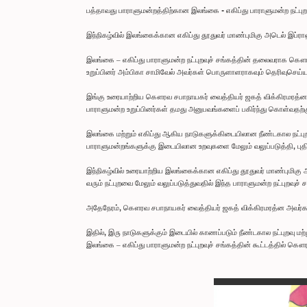
பத்தாவது பாராளுமன்றத்திற்கான இலங்கை - எகிப்து பாராளுமன்ற நட்பு
இந்நிகழ்வில் இலங்கைக்கான எகிப்து தூதுவர் மாண்புமிகு அடெல் இப்ரா
இலங்கை – எகிப்து பாராளுமன்ற நட்புறவுச் சங்கத்தின் தலைவராக கௌர
உறுப்பினர் அம்பிகா சாமிவேல் அவர்கள் பொருளாளராகவும் தெரிவுசெய்யப
இங்கு உரையாற்றிய கௌரவ சபாநாயகர் வைத்தியர் ஜகத் விக்கிரமரத்ன அவ
பாராளுமன்ற உறுப்பினர்கள் தமது அனுபவங்களைப் பகிர்ந்து கொள்வதற
இலங்கை மற்றும் எகிப்து ஆகிய நாடுகளுக்கிடையிலான நீண்டகால நட்புறவான
பாராளுமன்றங்களுக்கு இடையிலான உறவுகளை மேலும் வலுப்படுத்தி, புதிய
இந்நிகழ்வில் உரையாற்றிய இலங்கைக்கான எகிப்து தூதுவர் மாண்புமிகு 
வரும் நட்புறவை மேலும் வலுப்படுத்துவதில் இந்த பாராளுமன்ற நட்புறவுச் ச
அதேநேரம், கௌரவ சபாநாயகர் வைத்தியர் ஜகத் விக்கிரமரத்ன அவர்களு
இதில், இரு நாடுகளுக்கும் இடையில் காணப்படும் நீண்டகால நட்புறவு மற்ற
இலங்கை – எகிப்து பாராளுமன்ற நட்புறவுச் சங்கத்தின் கூட்டத்தில் கௌ