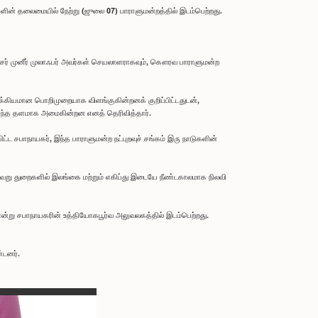
ளின் தலைமையில் நேற்று (ஜுலை 07) பாராளுமன்றத்தில் இடம்பெற்றது.
்சர் முனீர் முலாஃபர் அவர்கள் செயலாளராகவும், கௌரவ பாராளுமன்ற
ுக்கியமான பொறிமுறையாக விளங்குகின்றனக் குறிப்பிட்டதுடன்,
ாய்ந்த தளமாக அமைகின்றன எனத் தெரிவித்தார்.
ட்ட சபாநாயகர், இந்த பாராளுமன்ற நட்புறவுச் சங்கம் இரு நாடுகளின்
பல்வேறு துறைகளில் இலங்கை மற்றும் எகிப்து இடையே நீண்டகாலமாக நிலவி
்று சபாநாயகரின் உத்தியோகபூர்வ அலுவலகத்தில் இடம்பெற்றது.
்டனர்.