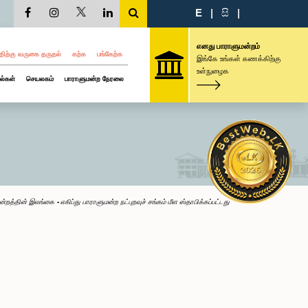
E
|
සි
|
எனது பாராளுமன்றம்
திற்கு வருகை தருதல்
கற்க
பங்கேற்க
இங்கே உங்கள் கணக்கிற்கு
உள்நுழைக
ல்கள்
செயலகம்
பாராளுமன்ற நேரலை
றத்தின் இலங்கை - எகிப்து பாராளுமன்ற நட்புறவுச் சங்கம் மீள ஸ்தாபிக்கப்பட்டது