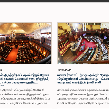
06
2026-08-06
் (திருத்தச்) சட்டமூலம் மற்றும் தேசிய
மாணவர்கள் சட்டத்தை மதிக்கும் பிரஜ
்கல் வடிகால் சேவைகள் சபை (திருத்தச்)
இருப்பது மிகவும் அவசியமானது – கௌர
் என்பன பாராளுமன்றத்தில்
சபாநாயகர் வைத்தியர் ரிஸ்வி சாலி
றம்
 (திருத்தச்) சட்டமூலம் மற்றும் தேசிய நீர்
எதிர்காலத் தலைவர்களாக உருவாகக் கூடிய ம
டிகால் சேவைகள் சபை (திருத்தச்) சட்டமூலம்
சட்டத்தை மதிப்பவர்களாக இருப்பதும் மிகவும்
சட்டமூலங்கள் பாராளுமன்றத்தில் இன்று (ஆக.
அவசியமானது என கௌரவ பிரதி சபாநாயகர் வ
ேற்றப்பட்டன.குறித்த இரண்டு சட்டமூலங்கள்
ரிஸ்வி சாலி தெரிவித்தார். அதேபோன்று, மக்கள
இரண்டாவது மதிப்பீடு விவாதம் இன்று
பிரதிநிதிகளைத் தெரிவுசெய்யும்போதும் அவர்க