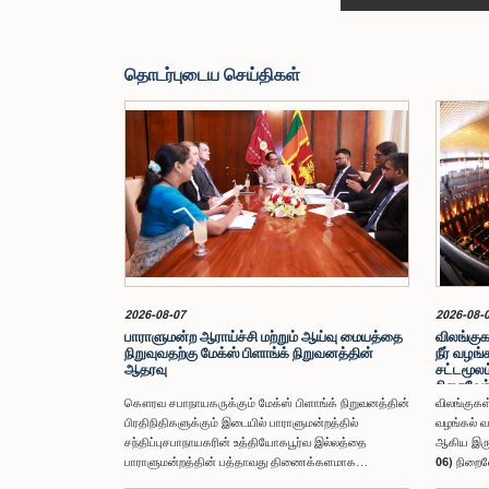
தொடர்புடைய செய்திகள்
2026-08-07
2026-08-
பாராளுமன்ற ஆராய்ச்சி மற்றும் ஆய்வு மையத்தை
விலங்குகள
நிறுவுவதற்கு மேக்ஸ் பிளாங்க் நிறுவனத்தின்
நீர் வழங
ஆதரவு
சட்டமூலம
நிறைவேற்
கௌரவ சபாநாயகருக்கும் மேக்ஸ் பிளாங்க் நிறுவனத்தின்
விலங்குகள்
பிரதிநிதிகளுக்கும் இடையில் பாராளுமன்றத்தில்
வழங்கல் வ
சந்திப்புசபாநாயகரின் உத்தியோகபூர்வ இல்லத்தை
ஆகிய இரு 
பாராளுமன்றத்தின் பத்தாவது திணைக்களமாக
06) நிறைவ
மாற்றுவதற்குத் திட்டம்இலங்கை பாராளுமன்றத்தில்
தொடர்பான 