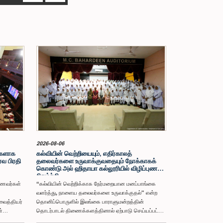
2026-08-06
ைகளாக
கல்வியின் வெற்றியையும், எதிர்காலத்
வ பிரதி
தலைவர்களை உருவாக்குவதையும் நோக்காகக்
கொண்டு அல் ஹிதாயா கல்லூரியில் விழிப்புணர்வு
நிகழ்ச்சி
ாணவர்கள்
“கல்வியின் வெற்றிக்காக நேர்மறையான மனப்பாங்கை
வளர்த்து, நாளைய தலைவர்களை உருவாக்குதல்” என்ற
ைத்தியர்
தொனிப்பொருளில் இலங்கை பாராளுமன்றத்தின்
்
தொடர்பாடல் திணைக்களத்தினால் ஏற்பாடு செய்யப்பட்ட
ள்
மாணவர் தலைமைத்துவம் மற்றும் தனிப்பட்ட மேம்பாட்டு