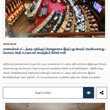
கொண்டுள்ளதாக தெரிவிக்கப்பட்டுள்ளது.
2026-08-06
மாணவர்கள் சட்டத்தை மதிக்கும் பிரஜைகளாக இருப்பது மிகவும் அவசியமானது –
கௌரவ பிரதி சபாநாயகர் வைத்தியர் ரிஸ்வி சாலி
எதிர்காலத் தலைவர்களாக உருவாகக் கூடிய மாணவர்கள் சட்டத்தை மதிப்பவர்களாக இருப்பதும் மிகவும்
அவசியமானது என கௌரவ பிரதி சபாநாயகர் வைத்தியர் ரிஸ்வி சாலி தெரிவித்தார். அதேபோன்று,
மக்கள் பிரதிநிதிகளைத் தெரிவுசெய்யும்போதும் அவர்கள் சட்டத்தை மதிப்பவர்களாக இருக்க
வேண்டுமென்றும் அவர் குறிப்பிட்டார். பொகவந்தலாவை டியன்சின் தமிழ் மகா வித்தியாலயத்தின்
மாணவர் பாராளுமன்றத்தின் கன்னி அமர்வு அண்மையில் ஜனாதிபதி செயலகத்தில் அமைந்துள்ள
முன்னாள் பாராளுமன்ற சபா மண்டபத்தில் நடைபெற்றது. இதில் விசேட அதிதியாகக் கலந்துகொண்டு
உரையாற்றும்போதே பிரதி சபாநாயகர் இதனைத் தெரிவித்தார்.பொகவந்தலாவை டியன்சின் தமிழ் மகா
மேலும் வாசிக்க
வித்தியாலயத்தின் மாணவர் பாராளுமன்ற நடவடிக்கைகள் தொடர்பான நடைமுறை அனுபவத்தையும்
ஜனநாயக ஆட்சி செயன்முறை தொடர்பான புரிதலையும் வழங்கும் நோக்கில் ஜனாதிபதி செயலகம்,
இலங்கை பாராளுமன்றத்தின் தொடர்பாடல் திணைக்களம் மற்றும் கல்வி அமைச்சு ஆகியன இணைந்து
இந்த நிகழ்ச்சித்திட்டத்தை ஏற்பாடு செய்திருந்தன.இங்கு மேலும் உரையாற்றிய கௌரவ பிரதி