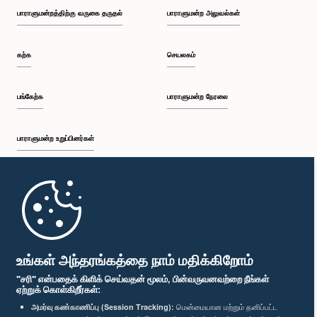
பாராளுமன்றத்திற்கு வருகை தருதல்
பாராளுமன்ற அலுவல்கள்
கற்க
செயலகம்
பங்கேற்க
பாராளுமன்ற நேரலை
பாராளுமன்ற உறுப்பினர்கள்
முதற்பக்கம்
பாராளுமன்ற கையடக்க செயலி
உங்கள் அந்தரங்கத்தை நாம் மதிக்கிறோம்
"சரி" என்பதைக் கிளிக் செய்வதன் மூலம், பின்வருவனவற்றை நீங்கள்
ஏற்றுக் கொள்கிறீர்கள்:
அமர்வு கண்காணிப்பு (Session Tracking):
மென்மையான மற்றும் தனிப்பட்ட