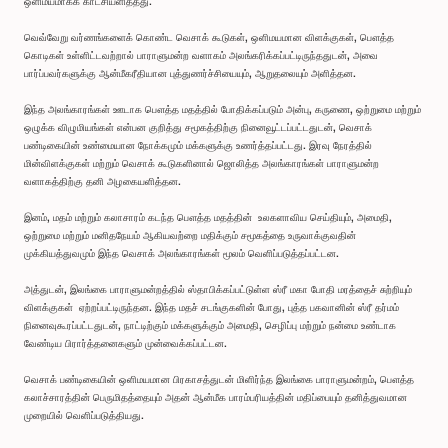
ஒளிமயமாகக் காட்சியளித்தது.
வெவ்வேறு வர்ணங்களைக் கொண்ட வெசாக் கூடுகள், ஒளிமயமான விளக்குகள், பௌத்த
கொடிகள் உள்ளிட்டவற்றால் பாராளுமன்ற வளாகம் அலங்கரிக்கப்பட்டிருந்ததுடன், அவை
பார்ப்பவர்களுக்கு ஆன்மீகரீதியான புத்துணர்ச்சியையும், ஆறுதலையும் அளித்தன.
இந்த அலங்காரங்கள் ஊடாக பௌத்த மதத்தில் போதிக்கப்படும் அன்பு, கருணை, ஒற்றுமை மற்றும்
ஒழுக்க விழுமியங்கள் என்பன குறித்து சமூகத்திற்கு நினைவூட்டப்பட்டதுடன், வெசாக்
பண்டிகையின் உண்மையான நோக்கமும் மக்களுக்கு உணர்த்தப்பட்டது. இரவு நேரத்தில்
மின்விளக்குகள் மற்றும் வெசாக் கூடுகளினால் ஜொலித்த அலங்காரங்கள் பாராளுமன்ற
வளாகத்திற்கு தனி அழகையளித்தன.
இனம், மதம் மற்றும் கலாசாரம் கடந்த பௌத்த மதத்தின் உலகளாவிய செய்தியும், அமைதி,
ஒற்றுமை மற்றும் மனிதநேயம் ஆகியவற்றை மதிக்கும் சமூகத்தை உருவாக்குவதின்
முக்கியத்துவமும் இந்த வெசாக் அலங்காரங்கள் மூலம் வெளிப்படுத்தப்பட்டன.
அத்துடன், இலங்கை பாராளுமன்றத்தில் ஸ்தாபிக்கப்பட்டுள்ள ஸ்ரீ மகா போதி மரத்தைச் சுற்றியும்
விளக்குகள் ஏற்றப்பட்டிருந்தன. இந்த மதச் சடங்குகளின் போது, புத்த பகவானின் ஸ்ரீ தர்மம்
நினைவுகூரப்பட்டதுடன், நாட்டிற்கும் மக்களுக்கும் அமைதி, செழிப்பு மற்றும் நன்மை உண்டாக
வேண்டிய பிரார்த்தனைகளும் முன்வைக்கப்பட்டன.
வெசாக் பண்டிகையின் ஒளிமயமான பிரகாசத்துடன் மிளிர்ந்த இலங்கை பாராளுமன்றம், பௌத்த
கலாச்சாரத்தின் பெருமிதத்தையும் அதன் ஆன்மீக பாரம்பரியத்தின் மதிப்பையும் தனித்துவமான
முறையில் வெளிப்படுத்தியது.