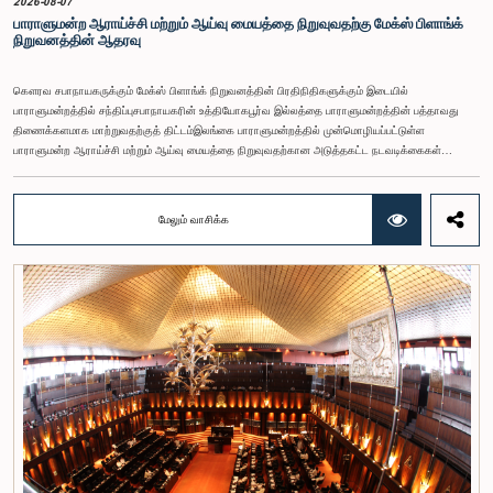
2026-08-07
பாராளுமன்ற ஆராய்ச்சி மற்றும் ஆய்வு மையத்தை நிறுவுவதற்கு மேக்ஸ் பிளாங்க்
நிறுவனத்தின் ஆதரவு
கௌரவ சபாநாயகருக்கும் மேக்ஸ் பிளாங்க் நிறுவனத்தின் பிரதிநிதிகளுக்கும் இடையில்
பாராளுமன்றத்தில் சந்திப்புசபாநாயகரின் உத்தியோகபூர்வ இல்லத்தை பாராளுமன்றத்தின் பத்தாவது
திணைக்களமாக மாற்றுவதற்குத் திட்டம்இலங்கை பாராளுமன்றத்தில் முன்மொழியப்பட்டுள்ள
பாராளுமன்ற ஆராய்ச்சி மற்றும் ஆய்வு மையத்தை நிறுவுவதற்கான அடுத்தகட்ட நடவடிக்கைகள்
குறித்து கௌரவ சபாநாயகர் வைத்தியர் ஜகத் விக்கிரமரத்ன அவர்களுக்கும், சர்வதேச அமைதி மற்றும்
சட்டத்தின் ஆட்சிக்கான மேக்ஸ் பிளாங்க் அறக்கட்டளையின் (Max Planck Foundation for
International Peace and the Rule of Law) பிரதிநிதிகளுக்கும் இடையிலான சந்திப்பொன்று நேற்று
மேலும் வாசிக்க
(06) பாராளுமன்ற வளாகத்தில் இடம்பெற்றது. இலங்கைப் பாராளுமன்றத்தின் அபிவிருத்தி
ஒருங்கிணைப்பாளராக ஆதரவளிக்கும் மேக்ஸ் பிளாங்க் அறக்கட்டளைளைப் பிரதிநிதித்துவப்படுத்தி,
அதன் நிர்வாகப் பணிப்பாளர் யோஹன்னஸ் க்ரூஸ்மார்க் (Johannes Krusemark), மூத்த ஆராய்ச்சி
அதிகாரி ஹெய்லி நிக்கோல் எவன்ஸ் (Hailey Nicole Evans) மற்றும் சட்ட ஆலோசகர் ருவினி
பெரேரா ஆகியோர் இதில் கலந்துகொண்டனர்.இதன்போது, முன்மொழியப்பட்டுள்ள பாராளுமன்ற ஆய்வு
மற்றும் ஆராய்ச்சி மையத்திற்காகத் தயாரிக்கப்பட்ட திட்ட முன்மொழிவு எனக்கு சமர்ப்பிக்கப்பட்டது.இந்த
மையமானது சபாநாயகரின் உத்தியோகபூர்வ இல்லத்தை மறுசீரமைத்து, இலங்கை பாராளுமன்றத்தின்
பத்தாவது திணைக்களமாக நிறுவ எதிர்பார்ப்பதாக இங்கு கருத்துத் தெரிவித்த கௌரவ சபாநாயகர்
குறிப்பிட்டார்.இந்த மையத்தின் மூலம்:• உள்ளூராட்சி மன்றங்கள், மாகாண சபைகள் மற்றும்
பாராளுமன்ற உறுப்பினர்கள் உள்ளிட்ட அனைத்து மக்கள் பிரதிநிதிகளையும் கொள்கை வகுப்பாளர்களாகப்
பயிற்றுவித்தல்,• சட்ட ஆக்கச் செயற்பாடுகளுக்கு அவசியமான ஆராய்ச்சி மற்றும் ஆய்வு
வாய்ப்புகளை விரிவாக்குதல்,• நிறைவேற்றப்பட்ட சட்டமூலங்கள் மற்றும் சட்டங்கள் குறித்து
பொதுமக்களின் கருத்துகளைப் பெற்று, அவற்றின் பயனுள்ள தன்மையை மீண்டும் மதிப்பீடு செய்தல்
(Post-Legislative Scrutiny),• ஆராய்ச்சியாளர்கள் மற்றும் அறிஞர்கள் பாராளுமன்ற