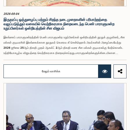
இந்தக் குழு வலியுறுத்த விரும்புகிறது.அரசாங்க பொறுப்பு முயற்சிகள் பற்றிய குழுஇலங்கை
பாராளுமன்றம்
2026-08-04
இருதரப்பு ஒத்துழைப்பு மற்றும் சிறந்த நடைமுறைகளின் பரிமாற்றத்தை
வலுப்படுத்தும் வகையில் வெற்றிகரமாக நிறைவடைந்த பெண் பாராளுமன்ற
உறுப்பினர்கள் ஒன்றியத்தின் சீன விஜயம்
இலங்கைப் பாராளுமன்றத்தின் பெண் பாராளுமன்ற உறுப்பினர்கள் ஒன்றியத்தின் தூதுக் குழுவினர், சீன
மக்கள் குடியரசின் இலங்கைக்கான தூதுவர் கௌரவ கீ சென்ஹொங் அவர்களின் அழைப்பையேற்று
2026 ஜூலை 25ஆம் திகதி முதல் ஆகஸ்ட் 2ஆம் திகதி வரை சீன மக்கள் குடியரசுக்கு மேற்கொண்ட
உத்தியோகபூர்வ விஜயத்தை வெற்றிகரமாக நிறைவுசெய்தது.பாராளுமன்றங்களுக்கிடையிலான
ஒத்துழைப்பை வலுப்படுத்துதல், பெண்களின் தலைமைத்துவத்தை ஊக்குவித்தல் மற்றும் இலங்கைக்கும்
சீனாவுக்கும் இடையிலான இருதரப்பு உறவுகளை மேலும் மேம்படுத்துதல் இந்த விஜயத்தின்
நோக்கங்களாக அமைந்தன.சீனாவுக்கு விஜயம் மேற்கொண்ட தூதுக் குழுவிற்கு கௌரவ மகளிர் மற்றும்
மேலும் வாசிக்க
சிறுவர் அலுவல்கள் அமைச்சர் சரோஜா சாவித்திரி போல்ராஜ் அவர்கள் தலைமைதாங்கியதுடன், இதில்
கௌரவ பாராளுமன்ற உறுப்பினர்களான ரோஹிணி குமாரி விஜேரத்ன, ஓஷானி உமங்கா, சட்டத்தரணி
நிலந்தி கொட்டஹச்சி, எம்.ஏ.சி.எஸ். சதுரி கங்கானி, சட்டத்தரணி நிலுஷா லக்மாலி கமகே,
சட்டத்தரணி துஷாரி ஜயசிங்க, சட்டத்தரணி அனுஷ்கா திலகரத்ன, ஏ.எம்.எம்.எம். ரத்வத்தே,
சட்டத்தரணி கீதா ஹேரத், சட்டத்தரணி ஆகியோர் உள்ளடங்கியிருந்தனர்.இத்தூதுக் குழுவில்
பாராளுமன்ற செயலாளர் நாயகமும், பெண் பாராளுமன்ற உறுப்பினர்கள் ஒன்றியத்தின் செயலாளருமான
குஷானி ரோஹணதீர மற்றும் இலங்கைப் பாராளுமன்றத்தின் வெளிநாட்டுத் தொடர்புகள் மற்றும்
ஒழுங்குமரபு அலுவலகத்தின் பாராளுமன்ற உத்தியோகத்தர் லஹிரு பத்திரணகே ஆகியோரும்
இணைந்திருந்தனர். குவாங்டொங் மாகாணத்தின் ஷென்சென் மற்றும் குவாங்சோ நகரங்களுக்கு
இக்குழுவினர் விஜயம் மேற்கொண்டதுடன், உத்தியோகபூர்வ சந்திப்புகள், கல்விசார் அமர்வுகள், நிறுவன
ரீதியான விஜயங்கள் மற்றும் கலாசார நிகழ்வுகள் உள்ளடங்கிய விரிவான நிகழ்ச்சித்திட்டங்களிலும்