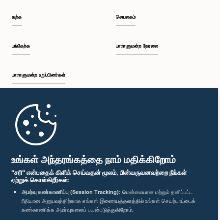
கற்க
செயலகம்
பங்கேற்க
பாராளுமன்ற நேரலை
பாராளுமன்ற உறுப்பினர்கள்
முதற்பக்கம்
பாராளுமன்ற கையடக்க செயலி
உங்கள் அந்தரங்கத்தை நாம் மதிக்கிறோம்
"சரி" என்பதைக் கிளிக் செய்வதன் மூலம், பின்வருவனவற்றை நீங்கள்
ஏற்றுக் கொள்கிறீர்கள்:
அமர்வு கண்காணிப்பு (Session Tracking):
மென்மையான மற்றும் தனிப்பட்ட
ரீதியான அனுபவத்திற்காக எங்கள் இணையத்தளத்தில் உங்கள் செயற்பாட்டைக்
எம்மை பின்தொடர்க :
கண்காணிக்க அமர்வுகளைப் பயன்படுத்துகிறோம்.