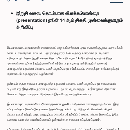
இறுதி வரைபு தொடர்பான விளக்கமொன்றை
(presentation) ஜூன் 14 ஆம் திகதி முன்வைக்குமாறும்
அறிவிப்பு
இயலாமையுடைய நபர்களின் உரிமைகளைப் பாதுகாப்பதற்கான புதிய ஆணைக்குழுவை ஸ்தாபித்தல்
உள்ளிட்ட ஏற்பாடுகளடங்கிய சட்டமூலத்தை பூர்த்தி செய்வதற்கு விரைவாக நடவடிக்கை
எடுக்குமாறும் அதன் இறுதி வரைவு தொடர்பில் எதிர்வரும் 14 ஆம் திகதி ஒன்றியத்திற்கு
முன்வைக்குமாறும் மாற்றுத்திறனாளிகள் பற்றிய பாராளுமன்ற ஒன்றியத்தின் தலைவர்
பாராளுமன்ற உறுப்பினர் கௌரவ டலஸ் அழகப்பெரும சம்பந்தப்பட்ட அனைத்துத் தரப்பினருக்கும்
அண்மையில் அறிவுறுத்தல் வழங்கினார்.
ஒன்றியம் அதன் தலைவர் பாராளுமன்ற உறுப்பினர் கௌரவ டலஸ் அழகப்பெரும தலைமையில்
கூடிய போது இந்த அறிவுறுத்தல் வழங்கப்பட்டதுடன், சமூக வலுவூட்டல் இராஜாங்க அமைச்சர்
கௌரவ அனுப பாஸ்குவல் அவர்களும் இதன்போது கலந்துகொண்டார்.
இயலாமையுடைய நபர்களின் உரிமைகளுக்கான ஐக்கிய நாடுகளின் சாசனத்துக்கு அமைய இந்த
சட்டமூலம் தயாரிக்கப்படுவதாகவும் இதன்போது புலப்பட்டது. அத்துடன், பெண்கள், சிறுவர்
விவகாரங்கள் மற்றும் சமூக வலுவூட்டல் அமைச்சு மற்றும் நீதி அமைச்சு என்பன இணைந்து இந்த
வரைபை தயாரிக்க வேண்டும் எனவும் ஒன்றியத்தின் தலைவர் சுட்டிக்காட்டினார்.
சட்டவரைஞர் திணைக்களம், சட்டமா அதிபர் திணைக்களம், நீதி அமைச்சு உள்ளிட்ட அனைத்துத்