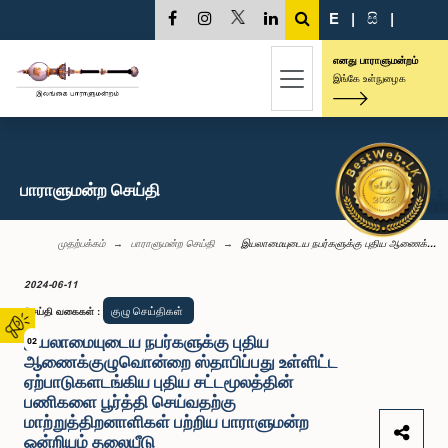
E
|
සි
|
எனது பாராளுமன்றம்
இங்கே உள்நுழைக
பாராளுமன்ற செய்தி
முதற்பக்கம்
பாராளுமன்ற செய்தி
இயலாமையுடைய நபர்களுக்கு புதிய ஆணைக்...
2024-06-11
குழு செய்திகள்
செய்தி வகைகள்
:
இயலாமையுடைய நபர்களுக்கு புதிய
02
ஆணைக்குழுவொன்றை ஸ்தாபிப்பது உள்ளிட்ட
ஏற்பாடுகளடங்கிய புதிய சட்டமூலத்தின்
பணிகளை பூர்த்தி செய்வதற்கு
மாற்றுத்திறனாளிகள் பற்றிய பாராளுமன்ற
ஒன்றியம் தலையீடு