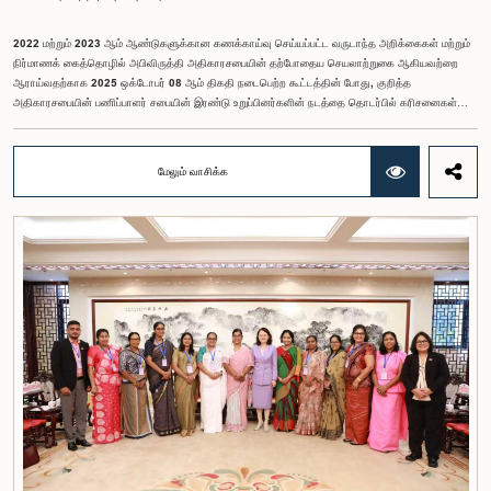
2022 மற்றும் 2023 ஆம் ஆண்டுகளுக்கான கணக்காய்வு செய்யப்பட்ட வருடாந்த அறிக்கைகள் மற்றும்
நிர்மாணக் கைத்தொழில் அபிவிருத்தி அதிகாரசபையின் தற்போதைய செயலாற்றுகை ஆகியவற்றை
ஆராய்வதற்காக 2025 ஒக்டோபர் 08 ஆம் திகதி நடைபெற்ற கூட்டத்தின் போது, குறித்த
அதிகாரசபையின் பணிப்பாளர் சபையின் இரண்டு உறுப்பினர்களின் நடத்தை தொடர்பில் கரிசனைகள்
எழுந்தன என்பதை அரசாங்க பொறுப்பு முயற்சிகள் பற்றிய குழு பொதுமக்களுக்கு
அறியத்தருகின்றது. பாராளுமன்றக் குழுக்களின் முன் சமூகமளிக்கும் போது பின்பற்ற வேண்டியதாக
நிர்ணயிக்கப்பட்ட ஆடை நடைமுறைக்கு இணங்காத வகையிலேயே அதிகாரிகளில் ஒருவர்
மேலும் வாசிக்க
இக்கூட்டத்தில் கலந்துகொண்டார் என்பதைக் குழு அவதானித்தது. மேலும், தாபிக்கப்பட்ட பாராளுமன்ற
நடைமுறை மற்றும் ஒழுங்குமுறைகளுக்கு முரணான வகையில், தவிசாளரின் முன் அனுமதியைப்
பெறாமலேயே இரு அதிகாரிகளும் குழுவின் நடவடிக்கைகளிலிருந்து வெளியேறினர். இச்சம்பவங்களைத்
தொடர்ந்து, அரசாங்க பொறுப்பு முயற்சிகள் பற்றிய குழுவின் கௌரவ தவிசாளரினால் எழுப்பப்பட்ட
சிறப்புரிமைப் பிரச்சினையினையடுத்து, பாராளுமன்றத்தை அவமதித்தமை தொடர்பான
குற்றச்சாட்டுகளின் பேரில் இரு அதிகாரிகளும் 2026 பெப்ரவரி 17 ஆம் திகதி ஒழுக்கநெறிகள் மற்றும்
சிறப்புரிமைகள் பற்றிய குழுவின் முன்னிலையில் ஆஜராகினர். இந்த நடவடிக்கைகளின் போது, அவர்கள்
தமது நடத்தைக்காக மனப்பூர்வமான மன்னிப்பைக் கோரினர். உரிய பரிசீலனையின் பின்னர்,
அதிகாரிகள் தமது செயல்களின் தீவிரத்தை ஏற்றுக்கொண்டுள்ளார்கள் என்பதையும், பாராளுமன்றக்
குழுக்களின் அதிகாரம், கௌரவம் மற்றும் தாபிக்கப்பட்ட நடைமுறைகளை மதிப்பதன்
முக்கியத்துவத்தைப் புரிந்துள்ளமையை வெளிப்படுத்தியுள்ளனர் என்பதையும் கவனத்திற்கொண்டு,
ஒழுக்கநெறிகள் மற்றும் சிறப்புரிமைகள் பற்றிய குழுவானது அரசாங்க பொறுப்பு முயற்சிகள் பற்றிய
குழுவின் தவிசாளருடன் இணைந்து அவர்களது மன்னிப்பை ஏற்றுக்கொண்டது.பாராளுமன்றக்
குழுக்களின் முன்னிலையில் ஆஜராகும் அனைத்து தனிநபர்களும் மிக உயர்ந்த நடத்தை தரநிலைகளைக்
கடைப்பிடிக்க வேண்டும், நாடாளுமன்ற நடைமுறைகளுக்கு இணங்க வேண்டும் மற்றும் எல்லா
நேரங்களிலும் நாடாளுமன்றத்தின் கண்ணியம் மற்றும் அதிகாரத்தை நிலைநிறுத்த வேண்டும் என்று