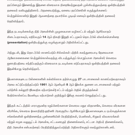
தரப்பினரும் இணைந்து இதனை விரைவாக நிறைவேற்றுவதன் முக்கியத்துவத்தை ஒன்றியத்தின்
தலைவர் வலியுறுத்தினார். அதனையடுத்து, ஏனைய தரப்பினரின் கருத்துக்களைப்
பெற்றுக்கொண்டு இறுதி ஆவணத்தை தயாரிக்க முடியும் எனவும் ஒன்றியத்தின் தலைவர்
தெரிவித்தார்.
இந்த நடவடிக்கைக்கு நீதி அமைச்சின் முழுமையான வழிகாட்டல் மற்றும் ஆசிர்வாதம்
கிடைப்பதாகவும், எதிர்வரும் 14 ஆம் திகதி இறுதி சட்டமூலம் தொடர்பில் விளக்கமொன்றை
(presentation) ஒன்றியத்துக்கு வழங்குமாறும் அறிவிக்கப்பட்டது.
அத்துடன், இது தொடர்பில் காணப்படும் சிக்கல்கள் பற்றிக் கலந்துரையாடி தேவையான
ஆலோசனைகளை பெற்றுக்கொள்வதற்கு விடயத்துக்குப் பொறுப்பான அமைச்சர் கௌரவ
ஜனாதிபதியை சந்திப்பதற்கும் விரைவாக நடவடிக்கை எடுப்பதாகவும் ஒன்றியத்தின் தலைவர்
இதன்போது தெரிவித்தார்.
இயலாமையுடைய பிள்ளைகளின் கல்விக்காக தற்பொழுது 27 பாடசாலைகள் காணப்படுவதாகவும்
அவை கட்டுப்படுத்தப்படும் 1961 ஆம் ஆண்டின் 8 ஆம் இலக்க துணை பாடசாலைகள் மற்றும்
பயிற்சிக் கல்லூரி (மேலதிக ஏற்பாடுகள்) சட்டம் மற்றும் அதில் திருத்தங்கள்
மேற்கொள்ளப்படவேண்டிய ஏற்பாடுகள் குறித்தும் இங்கு கவனம் செலுத்தப்பட்டது.
இந்தக் கூட்டத்தில் பாராளுமன்ற உறுப்பினர்களான கௌரவ மதுர விதானகே, கௌரவ வீரசுமான
வீரசிங்க, கௌரவ (கலாநிதி) ஹரிணி அமரசூரிய ஆகியோரும் இயலாமையுடைய நபர்களுக்கான
சங்கங்களின் ஒன்றிணைந்த முன்னணியின் பிரதிநிதிகள், பெண்கள், சிறுவர் விவகாரங்கள்
மற்றும் சமூக வலுவூட்டல் அமைச்சு, சட்டவரைஞர் திணைக்களம், சட்டமா அதிபர் திணைக்களம்,
நீதி அமைச்சு என்பவற்றைப் பிரதிநிதித்துவப்படுத்தி அதிகாரிகளும் கலந்துகொண்டனர்.