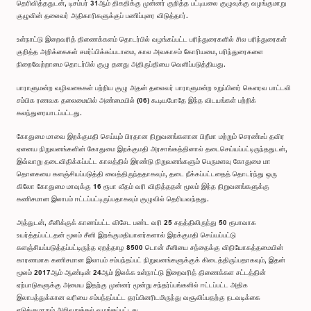
தெரிவித்ததுடன், டிசம்பர் 31ஆம் திகதிக்கு முன்னர் குறித்த பட்டியலை குழுவுக்கு வழங்குமாறு
குழுவின் தலைவர் அதிகாரிகளுக்குப் பணிப்புரை விடுத்தார்.
உள்நாட்டு இறைவரித் திணைக்களம் தொடர்பில் வழங்கப்பட்ட பரிந்துரைகளில் சில பரிந்துரைகள்
குறித்த அறிக்கைகள் சமர்ப்பிக்கப்படாமை, கால அவகாசம் கோரியமை, பரிந்துரைகளை
நிறைவேற்றாமை தொடர்பில் குழு தனது அதிருப்தியை வெளிப்படுத்தியது.
பாராளுமன்ற வழிவகைகள் பற்றிய குழு அதன் தலைவர் பாராளுமன்ற உறுப்பினர் கௌரவ பாட்டலி
சம்பிக ரணவக தலைமையில் அண்மையில் (06) கூடியபோதே இந்த விடயங்கள் பற்றிக்
கலந்துரையாடப்பட்டது.
கோதுமை மாவை இறக்குமதி செய்யும் பிரதான நிறுவனங்களான பிறீமா மற்றும் செரண்டீப் தவிர
ஏனைய நிறுவனங்களின் கோதுமை இறக்குமதி அரசாங்கத்தினால் தடைசெய்யப்பட்டிருந்ததுடன்,
இவ்வாறு தடைவிதிக்கப்பட்ட காலத்தில் இரண்டு நிறுவனங்களும் பெருமளவு கோதுமை மா
தொகையை களஞ்சியப்படுத்தி வைத்திருந்ததாகவும், தடை நீக்கப்பட்டதைத் தொடர்ந்து ஒரு
கிலோ கோதுமை மாவுக்கு 16 ரூபா வீதம் வரி விதித்ததன் மூலம் இந்த நிறுவனங்களுக்கு
கணிசமான இலாபம் ஈட்டப்பட்டிருப்பதாகவும் குழுவில் தெரியவந்தது.
அத்துடன், சீனிக்குக் காணப்பட்ட விசேட பண்ட வரி 25 சதத்திலிருந்து 50 ரூபாவாக
உயர்த்தப்பட்டதன் மூலம் சீனி இறக்குமதியாளர்களால் இறக்குமதி செய்யப்பட்டு
களஞ்சியப்படுத்தப்பட்டிருந்த ஏறத்தாழ 8500 டொன் சீனியை சந்தைக்கு விநியோகத்தமையின்
காரணமாக கணிசமான இலாபம் சம்பந்தப்பட் நிறுவனங்களுக்குக் கிடைத்திருப்பதாகவும், இதன்
மூலம் 2017ஆம் ஆண்டின் 24ஆம் இலக்க உள்நாட்டு இறைவரித் திணைக்கள சட்டத்தின்
ஏற்பாடுகளுக்கு அமைய இதற்கு முன்னர் மூன்று சந்தர்ப்பங்களில் ஈட்டப்பட்ட அதிக
இலாபத்துக்கான வரியை சம்பந்தப்பட்ட தரப்பினரிடமிருந்து வசூலிப்பதற்கு நடவடிக்கை
எடுக்குமாறும் அறிவுறுத்தல் வழங்கப்பட்டது.