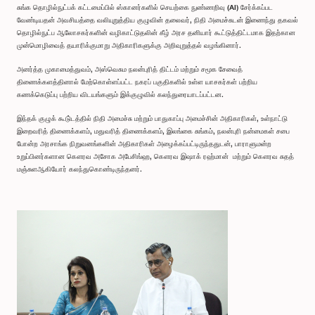
சுங்க தொழில்நுட்பக் கட்டமைப்பில் ஸ்கானர்களில் செயற்கை நுண்ணறிவு (AI) சேர்க்கப்பட
வேண்டியதன் அவசியத்தை வலியுறுத்திய குழுவின் தலைவர், நிதி அமைச்சுடன் இணைந்து தகவல்
தொழில்நுட்ப ஆலோசகர்களின் வழிகாட்டுதலின் கீழ் அரச தனியார் கூட்டுத்திட்டமாக இதற்கான
முன்மொழிவைத் தயாரிக்குமாறு அதிகாரிகளுக்கு அறிவுறுத்தல் வழங்கினார்.
அனர்த்த முகாமைத்துவம், அஸ்வெசும நலன்புரித் திட்டம் மற்றும் சமூக சேவைத்
திணைக்களத்தினால் மேற்கொள்ளப்பட்ட நகரப் பகுதிகளில் உள்ள யாசகர்கள் பற்றிய
கணக்கெடுப்பு பற்றிய விடயங்களும் இக்குழுவில் கலந்துரையாடப்பட்டன.
இந்தக் குழுக் கூடு்டத்தில் நிதி அமைச்சு மற்றும் பாதுகாப்பு அமைச்சின் அதிகாரிகள், உள்நாட்டு
இறைவரித் திணைக்களம், மதுவரித் திணைக்களம், இலங்கை சுங்கம், நலன்புரி நன்மைகள் சபை
போன்ற அரசாங்க நிறுவனங்களின் அதிகாரிகள் அழைக்கப்பட்டிருந்ததுடன், பாராளுமன்ற
உறுப்பினர்களான கௌரவ அசோக அபேசிங்ஹ, கௌரவ இஷாக் ரஹ்மான் மற்றும் கௌரவ சுதத்
மஞ்சுளஆகியோர் கலந்துகொண்டிருந்தனர்.