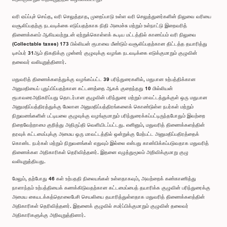
வரி ஏய்ப்புச் செய்த, வரி செலுத்தாத, முறைப்பாடு உள்ள வரி செலுத்துனர்களின் நிலுவை வரியை
வசூலிப்பதற்கு நடவடிக்கை எடுப்பதற்காக நிதி அமைச்சு மற்றும் உள்நாட்டு இறைவரித்
திணைக்களம் ஆகியவற்றுடன் ஏற்றுக்கொள்ளக் கூடிய மட்டத்தில் காணப்பம் வரி நிலுவை
(Collectable taxes) 173 பில்லியன் ரூபாவை மீண்டும் வசூலிப்பதற்கான திட்டத்த தயாரித்து
டிசம்பர் 31ஆம் திகதிக்கு முன்னர் குழுவுக்கு வழங்க நடவடிக்கை எடுக்குமாறும் குழுவின்
தலைவர் வலியுறுத்தினார்.
மதுவரித் திணைக்களத்துக்கு வழங்கப்பட்ட 39 பரிந்துரைகளில், மதுபான உற்பத்திக்கான
அனுமதியைப் புதுப்பிப்பதற்கான கட்டணத்தை ஆகக் குறைந்தது 10 மில்லியன்
ரூபாவரைஅதிகரிப்பது தொடர்பான குழுவின் பரிந்துரை மற்றும் மாவட்டத்துக்குள் ஒரு மதுபான
அனுமதிப்பத்திரத்துக்கு மேலான அனுமதிப்பத்திரங்களைக் கொண்டுள்ள நபர்கள் மற்றும்
நிறுவனங்களின் பட்டியலை குழுவுக்கு வழங்குமாறும் பரிந்துரைக்கப்பட்டிருந்தபோதும் இவற்றை
நிறைவேற்றாமை குறித்து அதிருப்தி வெளியிடப்பட்டது. எனினும், மதுவரித் திணைக்களத்தின்
தரவுக் கட்டமைப்புக்கு அமைய ஒரு மாவட்டத்தில் ஒன்றுக்கு மேற்பட்ட அனுமதிப்பதிரத்தைக்
கொண்ட நபர்கள் மற்றும் நிறுவனங்கள் எதுவும் இல்லை என்பது காண்பிக்கப்படுவதாக மதுவரித்
திணைக்கள அதிகாரிகள் தெரிவித்தனர். இதனை எழுத்துமூலம் அறிவிக்குமாறு குழு
வலியுறுத்தியது.
மேலும், தற்போது 46 கள் உற்பததி நிலையங்கள் உள்ளதாகவும், அவற்றைக் கண்காணித்து
நாளாந்தம் உற்பத்தியைக் கணக்கிடுவதற்கான கட்டமைப்பைத் தயாரிக்க குழுவின் பரிந்துரைக்கு
அமைய கையடக்கத்தொலைபேசி செயலியை தயாரித்துள்ளதாக மதுவரித் திணைக்களத்தின்
அதிகாரிகள் தெரிவித்தனர். இதனைக் குழுவில் சமர்ப்பிக்குமாறும் குழுவின் தலைவர்
அதிகாரிகளுக்கு அறிவுறுத்தினார்.