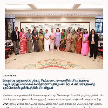
நடைமுறை மற்றும் ஒழுங்குமுறைகளுக்கு முரணான வகையில், தவிசாளரின் முன் அனுமதியைப்
பெறாமலேயே இரு அதிகாரிகளும் குழுவின் நடவடிக்கைகளிலிருந்து வெளியேறினர். இச்சம்பவங்களைத்
தொடர்ந்து, அரசாங்க பொறுப்பு முயற்சிகள் பற்றிய குழுவின் கௌரவ தவிசாளரினால் எழுப்பப்பட்ட
சிறப்புரிமைப் பிரச்சினையினையடுத்து, பாராளுமன்றத்தை அவமதித்தமை தொடர்பான
குற்றச்சாட்டுகளின் பேரில் இரு அதிகாரிகளும் 2026 பெப்ரவரி 17 ஆம் திகதி ஒழுக்கநெறிகள் மற்றும்
சிறப்புரிமைகள் பற்றிய குழுவின் முன்னிலையில் ஆஜராகினர். இந்த நடவடிக்கைகளின் போது, அவர்கள்
தமது நடத்தைக்காக மனப்பூர்வமான மன்னிப்பைக் கோரினர். உரிய பரிசீலனையின் பின்னர்,
அதிகாரிகள் தமது செயல்களின் தீவிரத்தை ஏற்றுக்கொண்டுள்ளார்கள் என்பதையும், பாராளுமன்றக்
குழுக்களின் அதிகாரம், கௌரவம் மற்றும் தாபிக்கப்பட்ட நடைமுறைகளை மதிப்பதன்
முக்கியத்துவத்தைப் புரிந்துள்ளமையை வெளிப்படுத்தியுள்ளனர் என்பதையும் கவனத்திற்கொண்டு,
ஒழுக்கநெறிகள் மற்றும் சிறப்புரிமைகள் பற்றிய குழுவானது அரசாங்க பொறுப்பு முயற்சிகள் பற்றிய
குழுவின் தவிசாளருடன் இணைந்து அவர்களது மன்னிப்பை ஏற்றுக்கொண்டது.பாராளுமன்றக்
குழுக்களின் முன்னிலையில் ஆஜராகும் அனைத்து தனிநபர்களும் மிக உயர்ந்த நடத்தை தரநிலைகளைக்
கடைப்பிடிக்க வேண்டும், நாடாளுமன்ற நடைமுறைகளுக்கு இணங்க வேண்டும் மற்றும் எல்லா
நேரங்களிலும் நாடாளுமன்றத்தின் கண்ணியம் மற்றும் அதிகாரத்தை நிலைநிறுத்த வேண்டும் என்று
இந்தக் குழு வலியுறுத்த விரும்புகிறது.அரசாங்க பொறுப்பு முயற்சிகள் பற்றிய குழுஇலங்கை
பாராளுமன்றம்
2026-08-04
இருதரப்பு ஒத்துழைப்பு மற்றும் சிறந்த நடைமுறைகளின் பரிமாற்றத்தை
வலுப்படுத்தும் வகையில் வெற்றிகரமாக நிறைவடைந்த பெண் பாராளுமன்ற
உறுப்பினர்கள் ஒன்றியத்தின் சீன விஜயம்
இலங்கைப் பாராளுமன்றத்தின் பெண் பாராளுமன்ற உறுப்பினர்கள் ஒன்றியத்தின் தூதுக் குழுவினர், சீன
மக்கள் குடியரசின் இலங்கைக்கான தூதுவர் கௌரவ கீ சென்ஹொங் அவர்களின் அழைப்பையேற்று
2026 ஜூலை 25ஆம் திகதி முதல் ஆகஸ்ட் 2ஆம் திகதி வரை சீன மக்கள் குடியரசுக்கு மேற்கொண்ட