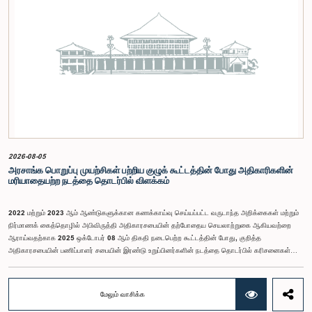
2026-08-05
அரசாங்க பொறுப்பு முயற்சிகள் பற்றிய குழுக் கூட்டத்தின் போது அதிகாரிகளின்
மரியாதையற்ற நடத்தை தொடர்பில் விளக்கம்
2022 மற்றும் 2023 ஆம் ஆண்டுகளுக்கான கணக்காய்வு செய்யப்பட்ட வருடாந்த அறிக்கைகள் மற்றும்
நிர்மாணக் கைத்தொழில் அபிவிருத்தி அதிகாரசபையின் தற்போதைய செயலாற்றுகை ஆகியவற்றை
ஆராய்வதற்காக 2025 ஒக்டோபர் 08 ஆம் திகதி நடைபெற்ற கூட்டத்தின் போது, குறித்த
அதிகாரசபையின் பணிப்பாளர் சபையின் இரண்டு உறுப்பினர்களின் நடத்தை தொடர்பில் கரிசனைகள்
எழுந்தன என்பதை அரசாங்க பொறுப்பு முயற்சிகள் பற்றிய குழு பொதுமக்களுக்கு
அறியத்தருகின்றது. பாராளுமன்றக் குழுக்களின் முன் சமூகமளிக்கும் போது பின்பற்ற வேண்டியதாக
நிர்ணயிக்கப்பட்ட ஆடை நடைமுறைக்கு இணங்காத வகையிலேயே அதிகாரிகளில் ஒருவர்
மேலும் வாசிக்க
இக்கூட்டத்தில் கலந்துகொண்டார் என்பதைக் குழு அவதானித்தது. மேலும், தாபிக்கப்பட்ட பாராளுமன்ற