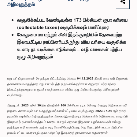
அறிவுறுத்தல்
வசூலிக்கப்பட வேண்டியுள்ள 173 பில்லியன் ரூபா வரியை
(collectable taxes) வசூலிக்கவும் பணிப்புரை
கோதுமை மா மற்றும் சீனி இறக்குமதியில் தேவையற்ற
இலாபமீட்டிய தரப்பினரிடமிருந்து உரிய வரியை வசூலிக்க
உடனடி நடவடிக்கை எடுக்கவும் – வழி வகைகள் பற்றிய
குழு அறிவுறுத்தல்
மது வரி நிலுவையைச் செலுத்தும் திட்டத்திற்கு அமைய 04.12.2023 திகதி வரை வரி நிலுவைத்
தவணையை செலுத்தாத மதுபான உற்பத்தி நிறுவனங்களுக்கான அனுமதிப் பத்திரத்தை
இடைநிறுத்துமாறு பாராளுமன்ற வழிவகைகள் பற்றிய குழு அதிகாரிகளுக்கு அறிவுறுத்தல்
வழங்கியது.
அத்துடன், 2023 ஜூன் 30ஆம் திகதியில் 100 மில்லியன் ரூபா அல்லது அதற்கு அதிகமான வரி
நிலுவை காணப்படும் வரி செலுத்துபவர்களின் பட்டியலை வழங்குமாறு, 2023.07.24 ஆம் திகதி
குழுவில் வழங்கிய அறிவுறுத்தலுக்கு அமைய இரண்டு குழு அமர்வுகளில் அறிக்கையை உள்நாட்டு
இறைவரித் திணைக்களத்திடம் கோரிய போதும் அதனை இதுவரை வழங்காமை ஏன் என்பது
குறித்தும் வழி வகைகள் பற்றிய குழு கேள்வியெழுப்பியது. அது தொடர்பில் சட்டமா அதிபரின்
நிலைப்பாட்டை கோரியிருப்பதாக உள்நாட்டு இறைவரித் திணைக்கள அதிகாரிகள்