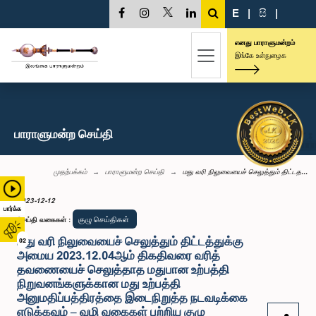
E
|
සි
|
எனது பாராளுமன்றம்
இங்கே உள்நுழைக
பாராளுமன்ற செய்தி
முதற்பக்கம்
பாராளுமன்ற செய்தி
மது வரி நிலுவையைச் செலுத்தும் திட்டத...
2023-12-12
பார்க்க
குழு செய்திகள்
செய்தி வகைகள்
:
மது வரி நிலுவையைச் செலுத்தும் திட்டத்துக்கு
02
அமைய 2023.12.04ஆம் திகதிவரை வரித்
தவணையைச் செலுத்தாத மதுபான உற்பத்தி
நிறுவனங்களுக்கான மது உற்பத்தி
அனுமதிப்பத்திரத்தை இடைநிறுத்த நடவடிக்கை
எடுக்கவும் – வழி வகைகள் பற்றிய குழு