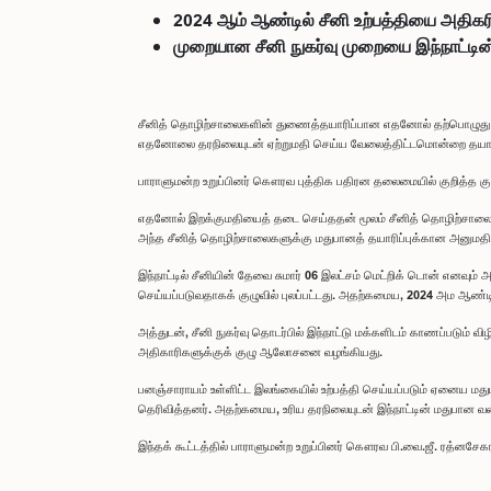
2024 ஆம் ஆண்டில் சீனி உற்பத்தியை அதிகர
முறையான சீனி நுகர்வு முறையை இந்நாட்டி
சீனித் தொழிற்சாலைகளின் துணைத்தயாரிப்பான எதனோல் தற்பொழுது மிக
எதனோலை தரநிலையுடன் ஏற்றுமதி செய்ய வேலைத்திட்டமொன்றை தயாரிப்
பாராளுமன்ற உறுப்பினர் கௌரவ புத்திக பதிரன தலைமையில் குறித்த குழ
எதனோல் இறக்குமதியைத் தடை செய்ததன் மூலம் சீனித் தொழிற்சாலைகள் 
அந்த சீனித் தொழிற்சாலைகளுக்கு மதுபானத் தயாரிப்புக்கான அனுமதிப்
இந்நாட்டில் சீனியின் தேவை சுமார் 06 இலட்சம் மெட்றிக் டொன் எனவும்
செய்யப்படுவதாகக் குழுவில் புலப்பட்டது. அதற்கமைய, 2024 அம ஆண்
அத்துடன், சீனி நுகர்வு தொடர்பில் இந்நாட்டு மக்களிடம் காணப்படும்
அதிகாரிகளுக்குக் குழு ஆலோசனை வழங்கியது.
பனஞ்சாராயம் உள்ளிட்ட இலங்கையில் உற்பத்தி செய்யப்படும் ஏனைய ம
தெரிவித்தனர். அதற்கமைய, உரிய தரநிலையுடன் இந்நாட்டின் மதுபான வ
இந்தக் கூட்டத்தில் பாராளுமன்ற உறுப்பினர் கௌரவ பி.வை.ஜீ. ரத்