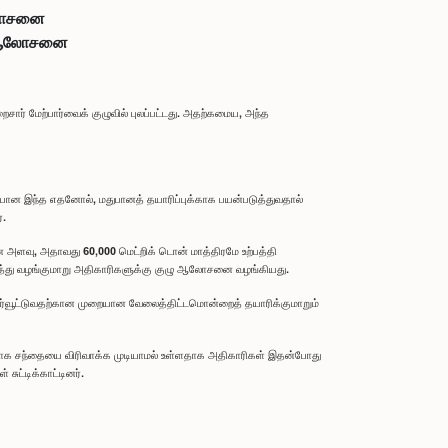
ஆலோசனை
கு ஆலோசனை
் மேற்பார்வைக் குழுவில் புலப்பட்டது. அதற்கமைய, அந்த
்பான இந்த எதனோல், மதுபானத் தயாரிப்புக்காக பயன்படுத்துவதால்
்.
மான அளவு, அதாவது 60,000 மெட்றிக் டொன் மாத்திரமே உற்பத்தி
ரித்து வழங்குமாறு அதிகாரிகளுக்கு குழு ஆலோசனை வழங்கியது.
்புணர்வூட்டுவதற்கான முறையான வேலைத்திட்டமொன்றைத் தயாரிக்குமாறும்
ரணமாக சந்தையை விரிவாக்க முடியாமல் உள்ளதாக அதிகாரிகள் இதன்போது
ுட்டிக்காட்டினர்.