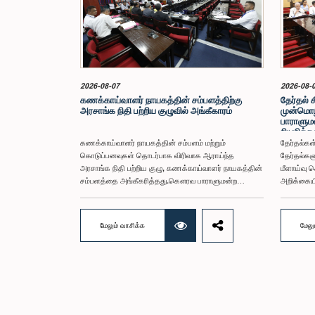
2026-08-07
2026-08-
கணக்காய்வாளர் நாயகத்தின் சம்பளத்திற்கு
தேர்தல் 
அரசாங்க நிதி பற்றிய குழுவில் அங்கீகாரம்
முன்மொழ
பாராளுமன
நியமித்த
கணக்காய்வாளர் நாயகத்தின் சம்பளம் மற்றும்
தேர்தல்க
கொடுப்பனவுகள் தொடர்பாக விரிவாக ஆராய்ந்த
தேர்தல்கள
அரசாங்க நிதி பற்றிய குழு, கணக்காய்வாளர் நாயகத்தின்
மீளாய்வு ச
சம்பளத்தை அங்கீகரித்தது.கௌரவ பாராளுமன்ற
அறிக்கைய
உறுப்பினர் கலாநிதி ஹர்ஷ.த சில்வா அவர்களின்
முன்மொழிவ
தலைமையில், பிரதி அமைச்சர்களான சதுரங்க அபேசிங்க,
சமர்ப்பிப்
நிஷாந்த ஜயவீர மற்றும் பாராளுமன்ற உறுப்பினர்களான ரவி
விசேட குழு
மேலும் வாசிக்க
மேலு
கருணாநாயக்க, நிமல் பலிஹேன, விஜேசிறி பஸ்நாயக்க,
மற்றும் அ
எம்.கே.எம். அஸ்லம், திலின சமரகோன் மற்றும் சம்பிக்க
முன்மொழிவ
ஹெட்டிஆராச்சி ஆகியோரின் பங்கேற்புடன் அண்மையில்
சீர்திருத்
(ஆக. 04) பாராளுமன்றத்தில் கூடிய அரசாங்க நிதி பற்றிய
பாராளுமன்
குழுக் கூட்டத்திலேயே இந்த அங்கீகாரம்
அறிக்கைய
வழங்கப்பட்டது.இலங்கை ஜனநாயக சோசலிசக் குடியரசின்
நியமித்த
அரசியலமைப்பின் 153(2) ஆம் உறுப்புரையின் பிரகாரம்,
சபைகள் மற்