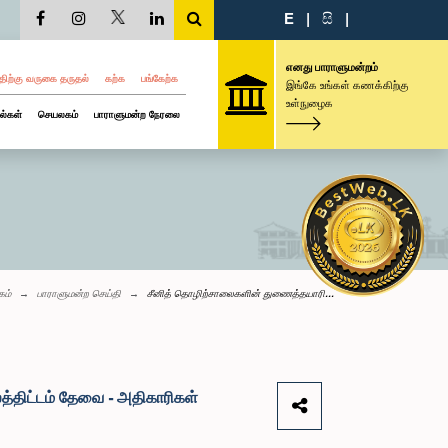
E
|
සි
|
எனது பாராளுமன்றம்
திற்கு வருகை தருதல்
கற்க
பங்கேற்க
இங்கே உங்கள் கணக்கிற்கு
உள்நுழைக
ல்கள்
செயலகம்
பாராளுமன்ற நேரலை
கம்
பாராளுமன்ற செய்தி
சீனித் தொழிற்சாலைகளின் துணைத்தயாரி...
்திட்டம் தேவை - அதிகாரிகள்