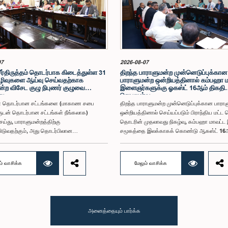
07
2026-08-07
சீர்திருத்தம் தொடர்பாக கிடைத்துள்ள 31
திறந்த பாராளுமன்ற முன்னெடுப்புக்கான
ிவுகளை ஆய்வு செய்வதற்காக
பாராளுமன்ற ஒன்றியத்தினால் கம்பஹா 
்ற விசேட குழு நிபுணர் குழுவை
இளைஞர்களுக்கு ஓகஸ்ட் 16ஆம் திகதி
து
செயலமர்வு
ள் தொடர்பான சட்டங்களை (மாகாண சபை
திறந்த பாராளுமன்ற முன்னெடுப்புக்கான பாரா
ுடன் தொடர்பான சட்டங்கள் நீங்கலாக)
ஒன்றியத்தினால் செய்யப்படும் பிராந்திய மட்ட 
ெய்து, பாராளுமன்றத்திற்கு
தொடரின் முதலாவது நிகழ்வு, கம்பஹா மாவட்
ிடுவதற்கும், அது தொடர்பிலான
சமூகத்தை இலக்காகக் கொண்டு ஆகஸ்ட் 16ஆ
ுகள் மற்றும் விதப்புரைகளை
நீர்கொழும்பு ஜெட்விங் ப்ளூ ஹோட்டலில்
பதற்காகவும் நியமிக்கப்பட்டுள்ள பாராளுமன்ற
நடைபெறவுள்ளதாக குறித்த ஒன்றியத்தின்
, தேர்தல் சீர்திருத்தம் தொடர்பாக தனிநபர்கள்
இணைத்தலைவர் கௌரவ பாராளுமன்ற உறுப்பின
ம் வாசிக்க
மேலும் வாசிக்க
மைப்புகளிடமிருந்து கிடைத்துள்ள 31
சாணக்கியன் ராஜபுத்திரன் இராசமாணிக்கம் 
ுகள் மற்றும் இதற்கு முன்னர் தேர்தல்
தெரிவித்தார். திறந்த பாராளுமன்ற முன்னெடுப்
தங்கள் தொடர்பில் சமர்ப்பிக்கப்பட்ட விசேட
பாராளுமன்ற ஒன்றியத்தின் கூட்டம் கௌரவ உறுப
ற குழுக்களின் அறிக்கைகளையும் ஆராய்ந்து
தலைமையில் அண்மையில் (5) நடைபெற்றபோது
ிடுவதற்காக நிபுணர் குழுவொன்றை
இச்செயலமர்வுக்கான ஏற்பாடுகள் குறித்துக்
அனைத்தையும் பார்க்க
ுள்ளது.கௌரவ பொது நிர்வாக, மாகாண
கலந்துரையாடப்பட்டது.இளைஞர் பிரதிநிதிகளின
றும் உள்ளூராட்சி அமைச்சர் பேராசிரியர்
பங்கேற்புடன் திறந்த பாராளுமன்றக் கருத்திட்ட