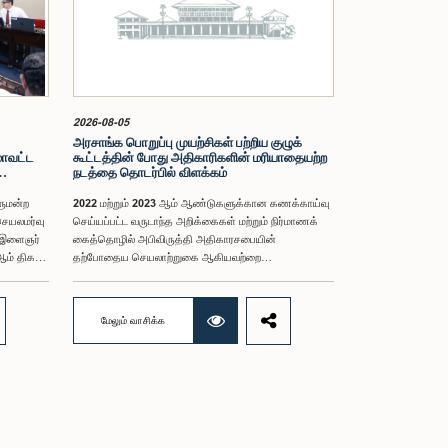
2026-08-05
அரசாங்க பொறுப்பு முயற்சிகள் பற்றிய குழுக்
மாவட்ட
கூட்டத்தின் போது அதிகாரிகளின் மரியாதையற்ற
நடத்தை தொடர்பில் விளக்கம்
ளுமன்ற
2022 மற்றும் 2023 ஆம் ஆண்டுகளுக்கான கணக்காய்வு
செயலமர்வு
செய்யப்பட்ட வருடாந்த அறிக்கைகள் மற்றும் நிர்மாணக்
ட இளைஞர்
கைத்தொழில் அபிவிருத்தி அதிகாரசபையின்
ம் திகதி
தற்போதைய செயலாற்றுகை ஆகியவற்றை
ஆராய்வதற்காக 2025 ஒக்டோபர் 08 ஆம் திகதி
நடைபெற்ற கூட்டத்தின் போது, குறித்த அதிகாரசபையின்
ர்
பணிப்பாளர் சபையின் இரண்டு உறுப்பினர்களின் நடத்தை
மேலும் வாசிக்க
அவர்கள்
தொடர்பில் கரிசனைகள் எழுந்தன என்பதை அரசாங்க
புக்கான
பொறுப்பு முயற்சிகள் பற்றிய குழு பொதுமக்களுக்கு
்பினரின்
அறியத்தருகின்றது. பாராளுமன்றக் குழுக்களின் முன்
,
சமூகமளிக்கும் போது பின்பற்ற வேண்டியதாக
நிர்ணயிக்கப்பட்ட ஆடை நடைமுறைக்கு இணங்காத
்
வகையிலேயே அதிகாரிகளில் ஒருவர் இக்கூட்டத்தில்
த்தை
கலந்துகொண்டார் என்பதைக் குழு அவதானித்தது.