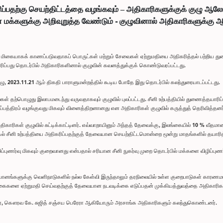
ிப்பதற்கு செயற்திட்டத்தை வழங்கவும் – அதிகாரிகளுக்குக் குழு 
ன் மக்களுக்கு அறிவுறுத்த வேண்டும் - குழுவினால் அதிகாரிகளுக்
ையாகக் காணப்படுவதாகப் பொருட்கள் மற்றும் சேவைகள் ஏற்றுமதியை அதிகரித்தல் பற்றிய துறைசார
பது தொடர்பில் அதிகாரிகளினால் குழுவின் கவனத்துக்குக் கொண்டுவரப்பட்டது.
ு, 2023.11.21 ஆம் திகதி பாராளுமன்றத்தில் கூடிய போதே இது தொடர்பில் கலந்துரையாடப்பட்டது.
தற்பொழுது இலாபமடைந்து வருவதாகவும் குழுவில் புலப்பட்டது. சீனி உற்பத்தியில் துணைத்தயாரிப
பத்திரம் வழங்குவது மிகவும் வினைத்திறனானது என அதிகாரிகள் குழுவில் கருத்துத் தெரிவித்தனர
 அதிகாரிகள் குழுவில் சுட்டிக்காட்டினர். எவ்வாறாயினும் அந்தத் தேவைக்கு, இலங்கையில் 10 % வீத
டில் சீனி உற்பத்தியை அதிகரிப்பதற்குத் தேவையான செயற்திட்டமொன்றை மூன்று மாதங்களில் தயா
 விழிப்புணர்வு மிகவும் குறைவானது என்பதால் சரியான சீனி நுகர்வு முறை தொடர்பில் மக்களை விழிப
துபானங்களுக்கு வெளிநாடுகளில் நல்ல கேள்வி இருந்தாலும் தரநிலையில் உள்ள குறைபாடுகள் கா
கைகளை ஏற்றுமதி செய்வதற்குத் தேவையான நடவடிக்கை எடுப்பதன் முக்கியத்துவத்தை அதிகாரிகள் ச
னசேகர, கௌரவ கே. சுஜித் சஞ்சய பெரேரா ஆகியோரும் அரசாங்க அதிகாரிகளும் கலந்துகொண்டனர்.