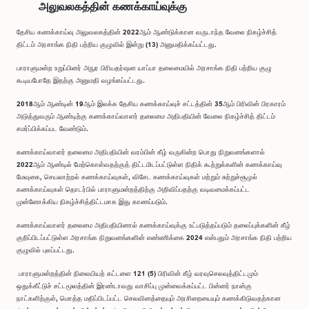
அலுவலகத்தின் கணக்காய்வுக்கு
தேசிய கணக்காய்வு அலுவலகத்தின் 2022ஆம் ஆண்டுக்கான வருடாந்த வேலை நிகழ்ச்சித்
திட்டம் அரசாங்க நிதி பற்றிய குழுவில் இன்று (13) அனுமதிக்கப்பட்டது.
பாராளுமன்ற உறுப்பினர் அநுர பிரியதர்ஷன யாப்பா தலைமையில் அரசாங்க நிதி பற்றிய குழு
கூடியபோதே இதற்கு அனுமதி வழங்கப்பட்டது.
2018ஆம் ஆண்டின் 19ஆம் இலக்க தேசிய கணக்காய்வுச் சட்டத்தின் 35ஆம் பிரிவின் பிரகாரம்
அடுத்துவரும் ஆண்டிற்கு கணக்காய்வாளர் தலைமை அதிபதியின் வேலை நிகழ்ச்சித் திட்டம்
சமர்ப்பிக்கப்பட வேண்டும்.
கணக்காய்வாளர் தலைமை அதிபதியின் வரம்பின் கீழ் வருகின்ற பொது நிறுவனங்களால்
2022ஆம் ஆண்டில் மேற்கொள்வதற்குத் திட்டமிடப்பட்டுள்ள நிதிக் கூற்றுக்களின் கணக்காய்வு
மேவுகை, செயலாற்றல் கணக்காய்வுகள், விசேட கணக்காய்வுகள் மற்றும் சுற்றுச்சூழல்
கணக்காய்வுகள் தொடர்பில் பாராளுமன்றத்திற்கு அறிவிப்பதற்கு வடிவமைக்கப்பட்ட
முன்னோக்கிய நிகழ்ச்சித்திட்டமாக இது காணப்படும்.
கணக்காய்வாளர் தலைமை அதிபதியினால் கணக்காய்வுக்கு உட்படுத்தப்படும் தலைப்புக்களின் கீழ்
குறிப்பிடப்பட்டுள்ள அரசாங்க நிறுவனங்களின் எண்ணிக்கை 2024 என்பதும் அரசாங்க நிதி பற்றிய
குழுவில் புலப்பட்டது.
பாராளுமன்றத்தின் நிலையியற் கட்டளை 121 (5) பிரிவின் கீழ் வரவுசெலவுத்திட்டமும்
ஒதுக்கீட்டுச் சட்டமூலத்தின் இரண்டாவது வாசிப்பு முன்வைக்கப்பட்ட பின்னர் நான்கு
நாட்களிற்குள், மொத்த மதிப்பிடப்பட்ட செலவினத்தையும் அரசிறையையும் கணக்கிடுவதற்கான