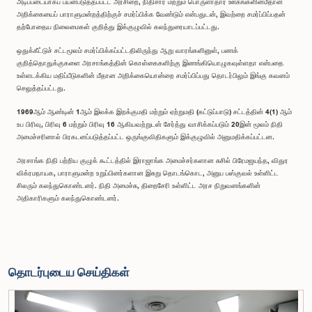
அடிப்படையாகப் பயன்படுத்தப்பட்ட அரசிறை, நிதிசார் மற்றும் பொருளாதார ஊகங்களின்மீதான
அறிக்கையைப் பாராளுமன்றத்திற்குச் சமர்ப்பிக்க வேண்டும் என்பதுடன், இவற்றை சமர்ப்பிப்பதன்
தற்போதைய நிலைமைகள் குறித்து இக்குழுவில் கலந்துரையாடப்பட்டது.
ஒதுக்கீட்டுச் சட்டமூலம் சமர்ப்பிக்கப்பட்டதிலிருந்து ஆறு வாரங்களினுள், பணக்
குறித்தொதுக்குகளை அரசாங்கத்தின் கொள்கைகளிற்கு இணங்கியொழுகவுள்ளதா என்பதை
உள்ளடக்கிய மதிப்பீடுகளின் மீதான அறிக்கையொன்றை சமர்ப்பிப்பது தொடர்பிலும் இங்கு கவனம்
செலுத்தப்பட்டது.
1969ஆம் ஆண்டின் 1ஆம் இலக்க இறக்குமதி மற்றும் ஏற்றுமதி (கட்டுப்பாடு) சட்டத்தின் 4(1) ஆம்
உப பிரிவு, பிரிவு 6 மற்றும் பிரிவு 16 ஆகியவற்றுடன் சேர்த்து வாசிக்கப்படும் 20இன் மூலம் நிதி
அமைச்சரினால் பிரகடனப்படுத்தப்பட்ட ஒருங்குவிதிகளும் இக்குழுவில் அனுமதிக்கப்பட்டன.
அரசாங்க நிதி பற்றிய குழுக் கூட்டத்தில் இராஜாங்க அமைச்சர்களான சுசில் பிரேமஜயந்த, விதுர
விக்ரமநாயக, பாராளுமன்ற உறுப்பினர்களான இசுறு தொடங்கொட, அனுப பஸ்குவல் உள்ளிட்ட
சிலரும் கலந்துகொண்டனர். நிதி அமைச்சு, திறைசேரி உள்ளிட்ட அரச நிறுவனங்களின்
அதிகாரிகளும் கலந்துகொண்டனர்.
தொடர்புடைய செய்திகள்