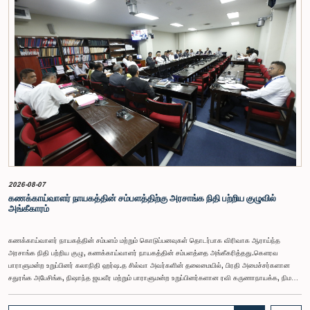
2026-08-07
கணக்காய்வாளர் நாயகத்தின் சம்பளத்திற்கு அரசாங்க நிதி பற்றிய குழுவில்
அங்கீகாரம்
கணக்காய்வாளர் நாயகத்தின் சம்பளம் மற்றும் கொடுப்பனவுகள் தொடர்பாக விரிவாக ஆராய்ந்த
அரசாங்க நிதி பற்றிய குழு, கணக்காய்வாளர் நாயகத்தின் சம்பளத்தை அங்கீகரித்தது.கௌரவ
பாராளுமன்ற உறுப்பினர் கலாநிதி ஹர்ஷ.த சில்வா அவர்களின் தலைமையில், பிரதி அமைச்சர்களான
சதுரங்க அபேசிங்க, நிஷாந்த ஜயவீர மற்றும் பாராளுமன்ற உறுப்பினர்களான ரவி கருணாநாயக்க, நிமல்
பலிஹேன, விஜேசிறி பஸ்நாயக்க, எம்.கே.எம். அஸ்லம், திலின சமரகோன் மற்றும் சம்பிக்க
ஹெட்டிஆராச்சி ஆகியோரின் பங்கேற்புடன் அண்மையில் (ஆக. 04) பாராளுமன்றத்தில் கூடிய அரசாங்க