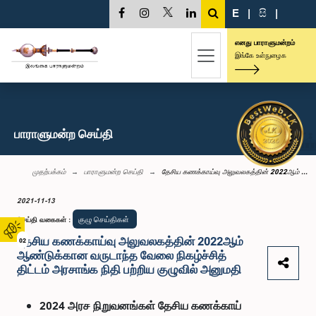
E
|
සි
|
எனது பாராளுமன்றம்
இங்கே உள்நுழைக
பாராளுமன்ற செய்தி
முதற்பக்கம்
பாராளுமன்ற செய்தி
தேசிய கணக்காய்வு அலுவலகத்தின் 2022ஆம் ...
2021-11-13
குழு செய்திகள்
செய்தி வகைகள்
:
தேசிய கணக்காய்வு அலுவலகத்தின் 2022ஆம்
02
ஆண்டுக்கான வருடாந்த வேலை நிகழ்ச்சித்
திட்டம் அரசாங்க நிதி பற்றிய குழுவில் அனுமதி
2024 அரச நிறுவனங்கள் தேசிய கணக்காய்