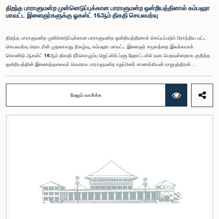
திறந்த பாராளுமன்ற முன்னெடுப்புக்கான பாராளுமன்ற ஒன்றியத்தினால் கம்பஹா
மாவட்ட இளைஞர்களுக்கு ஓகஸ்ட் 16ஆம் திகதி செயலமர்வு
திறந்த பாராளுமன்ற முன்னெடுப்புக்கான பாராளுமன்ற ஒன்றியத்தினால் செய்யப்படும் பிராந்திய மட்ட
செயலமர்வு தொடரின் முதலாவது நிகழ்வு, கம்பஹா மாவட்ட இளைஞர் சமூகத்தை இலக்காகக்
கொண்டு ஆகஸ்ட் 16ஆம் திகதி நீர்கொழும்பு ஜெட்விங் ப்ளூ ஹோட்டலில் நடைபெறவுள்ளதாக குறித்த
ஒன்றியத்தின் இணைத்தலைவர் கௌரவ பாராளுமன்ற உறுப்பினர் சாணக்கியன் ராஜபுத்திரன்
இராசமாணிக்கம் அவர்கள் தெரிவித்தார். திறந்த பாராளுமன்ற முன்னெடுப்புக்கான பாராளுமன்ற
ஒன்றியத்தின் கூட்டம் கௌரவ உறுப்பினரின் தலைமையில் அண்மையில் (5) நடைபெற்றபோது,
இச்செயலமர்வுக்கான ஏற்பாடுகள் குறித்துக் கலந்துரையாடப்பட்டது.இளைஞர் பிரதிநிதிகளின்
மேலும் வாசிக்க
பங்கேற்புடன் திறந்த பாராளுமன்றக் கருத்திட்டத்தை மேலும் முன்னெடுத்துச் செல்லும் நோக்கில் இந்த
செயலமர்வு தொடர் ஏற்பாடு செய்யப்படுகின்றது. இதில் ஒன்றியத்தின் உறுப்பினர்கள் மற்றும் கம்பஹா
மாவட்டத்தை பிரதிநிதித்துவப்படுத்தும் பாராளுமன்ற உறுப்பினர்களும் பங்கேற்கவிருக்கின்றனர்.இந்த
செயலமர்வுகளின் ஊடாக, இளைஞர் சமூகத்திற்கு பாராளுமன்ற நடவடிக்கைகள், சட்டவாக்க
செயன்முறை மற்றும் திறந்த பாராளுமன்றத்தின் எண்ணக்கரு தொடர்பில் விழிப்புணர்வூட்டவும்,
பாராளுமன்றத்திற்கும் பொதுமக்களுக்கும் இடையிலான தொடர்பை மேலும் வலுப்படுத்துவதும்
எதிர்பார்க்கப்படுகின்றது.இந்தக் கூட்டத்தில் ஒன்றியத்தின் கௌரவ உறுப்பினர்கள் மற்றும்
இச்செயலமர்வு தொடருக்கான அபிவிருத்தி பங்காளராக அனுசரணை வழங்கும் CII (Coalition for
Inclusive Impact) நிறுவனத்தின் பிரதிநிதிகளும் கலந்துகொண்டனர்.இந்த செயலமர்வில் பங்கேற்க
விரும்பும் கம்பஹா மாவட்டத்தைச் சேர்ந்த 18 – 35 வயதுக்குட்பட்ட இளைஞர், யுவதிகள் இங்கே
தரப்பட்டுள்ள https://forms.gle/aVp5UzhLbtPSmVap8 இணைப்பின் ஊடாக உரிய விண்ணப்பப்
படிவத்தை பூர்த்தி செய்து பதிவு செய்யுமாறு கேட்டுக்கொள்ளப்படுகின்றனர்.