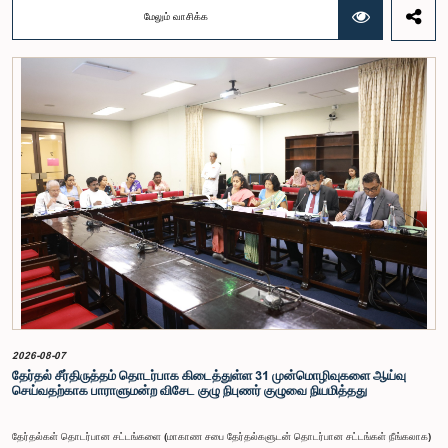
நிதி பற்றிய குழுக் கூட்டத்திலேயே இந்த அங்கீகாரம் வழங்கப்பட்டது.இலங்கை ஜனநாயக சோசலிசக்
மேலும் வாசிக்க
குடியரசின் அரசியலமைப்பின் 153(2) ஆம் உறுப்புரையின் பிரகாரம், கணக்காய்வாளர் நாயகத்தின்
சம்பளம் தொடர்பான பிரேரணை குழுவின் கவனத்திற்கு கொண்டு வரப்பட்டது.இதன்போது,
கணக்காய்வாளர் நாயகத்தின் பொறுப்புகள், அரச நிதி மேற்பார்வை மற்றும் கணக்காய்வுத் துறையின்
சுயாதீனத் தன்மை உள்ளிட்ட விடயங்களை கருத்தில் கொண்டு, சம்பள மட்டம் தொடர்பாக குழுத்
தலைவர் உள்ளிட்ட உறுப்பினர்கள் தமது கருத்துகளையும் பரிந்துரைகளையும் முன்வைத்தனர்.மேலும்,
அரசியலமைப்பின் 170 ஆம் உறுப்புரையின் பிரகாரம், கணக்காய்வாளர் நாயகம் ஒரு அரசாங்க ஊழியர்
அல்ல என்பதையும், நடைமுறையில் உள்ள அரசாங்க சம்பள அளவுகோலுக்கு வெளியே இப்பதவிக்கான
சம்பளத்தை விசேடமாக பரிசீலிக்க முடியும் என்பதையும் குழு சுட்டிக்காட்டியது.முன்மொழியப்பட்ட சம்பளத்
தொகை, முன்னர் பதவி வகித்த கணக்காய்வாளர் நாயகங்களின் சம்பளங்களையும் கருத்தில் கொண்டு
நிர்ணயிக்கப்பட்டதாக அதிகாரிகள் தெரிவித்தனர். இதற்கு முன்னர், சம்பளங்கள் மற்றும் பணியாளர்
ஆணைக்குழுவே இத்தகைய சம்பளங்களை நிர்ணயித்து வந்த போதிலும், தற்போது அத்தகைய
ஆணைக்குழு இல்லையெனவும் அதிகாரிகள் குறிப்பிட்டனர்.கணக்காய்வாளர் நாயகத்திற்கான
முன்மொழியப்பட்ட சம்பள மட்டத்தை குழு அங்கீகரித்திருந்தாலும், அப்பதவிக்கு வழங்கப்பட்டுள்ள
பொறுப்புகள் மற்றும் கடமைகளின் முக்கியத்துவத்தை கருத்தில் கொண்டு, அந்தச் சம்பளம் மேலும்
உயர்ந்த மட்டத்தில் இருக்க வேண்டும் என்ற கருத்தை குழுத் தலைவர் உள்ளிட்ட உறுப்பினர்கள்
முன்வைத்தனர்.அதன்படி, எதிர்காலத்தில் இச்சம்பள மட்டம் தொடர்பாக மேலும் கவனம் செலுத்தி
தேவையான தீர்மானங்கள் எடுக்கப்பட வேண்டியதன் அவசியம் குழுவில் வலியுறுத்தப்பட்டது. மேலும்,
நிரந்தரமானதும் சுயாதீனமானதுமான சம்பள மற்றும் பணியாளர் ஆணைக்குழுவை நிறுவுவதற்கான
யோசனையையும் குழுத் தலைவர் முன்வைத்தார்.
2026-08-07
தேர்தல் சீர்திருத்தம் தொடர்பாக கிடைத்துள்ள 31 முன்மொழிவுகளை ஆய்வு
செய்வதற்காக பாராளுமன்ற விசேட குழு நிபுணர் குழுவை நியமித்தது
தேர்தல்கள் தொடர்பான சட்டங்களை (மாகாண சபை தேர்தல்களுடன் தொடர்பான சட்டங்கள் நீங்கலாக)