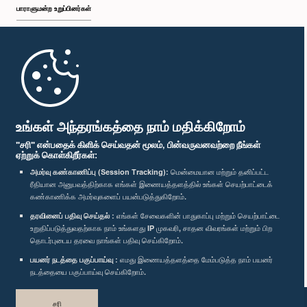
பாராளுமன்ற உறுப்பினர்கள்
முதற்பக்கம்
பாராளுமன்ற கையடக்க செயலி
உங்கள் அந்தரங்கத்தை நாம் மதிக்கிறோம்
"சரி" என்பதைக் கிளிக் செய்வதன் மூலம், பின்வருவனவற்றை நீங்கள்
ஏற்றுக் கொள்கிறீர்கள்:
அமர்வு கண்காணிப்பு (Session Tracking):
மென்மையான மற்றும் தனிப்பட்ட
ரீதியான அனுபவத்திற்காக எங்கள் இணையத்தளத்தில் உங்கள் செயற்பாட்டைக்
எம்மை பின்தொடர்க :
கண்காணிக்க அமர்வுகளைப் பயன்படுத்துகிறோம்.
தரவினைப் பதிவு செய்தல் :
எங்கள் சேவைகளின் பாதுகாப்பு மற்றும் செயற்பாட்டை
விருதுகள்
உறுதிப்படுத்துவதற்காக நாம் உங்களது IP முகவரி, சாதன விவரங்கள் மற்றும் பிற
தொடர்புடைய தரவை நாங்கள் பதிவு செய்கிறோம்.
பயனர் நடத்தை பகுப்பாய்வு :
எமது இணையத்தளத்தை மேம்படுத்த நாம் பயனர்
தனியுரிமைக் கொள்கை
நடத்தையை பகுப்பாய்வு செய்கிறோம்.
பதிப்புரிமை © இலங்கை பாராளுமன்றம்.
சரி