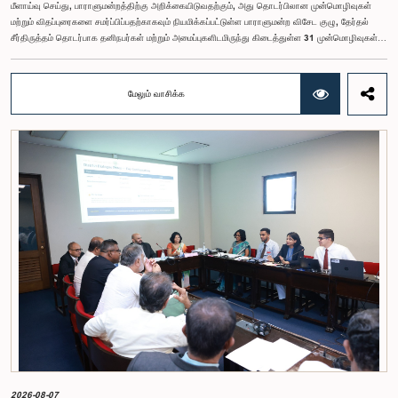
மீளாய்வு செய்து, பாராளுமன்றத்திற்கு அறிக்கையிடுவதற்கும், அது தொடர்பிலான முன்மொழிவுகள்
மற்றும் விதப்புரைகளை சமர்ப்பிப்பதற்காகவும் நியமிக்கப்பட்டுள்ள பாராளுமன்ற விசேட குழு, தேர்தல்
சீர்திருத்தம் தொடர்பாக தனிநபர்கள் மற்றும் அமைப்புகளிடமிருந்து கிடைத்துள்ள 31 முன்மொழிவுகள்
மற்றும் இதற்கு முன்னர் தேர்தல் சீர்திருத்தங்கள் தொடர்பில் சமர்ப்பிக்கப்பட்ட விசேட பாராளுமன்ற
குழுக்களின் அறிக்கைகளையும் ஆராய்ந்து அறிக்கையிடுவதற்காக நிபுணர் குழுவொன்றை
நியமித்துள்ளது.கௌரவ பொது நிர்வாக, மாகாண சபைகள் மற்றும் உள்ளூராட்சி அமைச்சர் பேராசிரியர்
மேலும் வாசிக்க
ஏ.எச்.எம்.எச்.அபயரத்ன அவர்கள் தலைமையில் அண்மையில் பாராளுமன்றத்தில் நடைபெற்ற குறித்த
விசேட குழுக் கூட்டத்தின் போதே இத்தீர்மானம் எடுக்கப்பட்டது.2004, 2007 மற்றும் 2022 ஆம்
ஆண்டுகளில் வெளியிடப்பட்ட பாராளுமன்ற விசேட குழுக்களின் அறிக்கைகள் மற்றும் தனிநபர்கள்,
அமைப்புகள் ஆகியவற்றினால் சமர்ப்பிக்கப்பட்டுள்ள 31 முன்மொழிவுகளை அடிப்படையாகக் கொண்டு
தேர்தல் சீர்திருத்தங்கள் தொடர்பாக விரிவான கலந்துரையாடல் இங்கு இடம்பெற்றது.உள்ளூராட்சி
மன்றத் தேர்தல் முறைக்காக கலப்பு தேர்தல் முறையை அறிமுகப்படுத்துதல், சிறு கட்சிகள் மற்றும்
சிறுபான்மை குழுக்களின் பிரதிநிதித்துவத்தை உறுதிப்படுத்துதல், பெண்களின் பிரதிநிதித்துவத்தை
மேம்படுத்துதல், மின்னணு வாக்களிப்பு முறையை அறிமுகப்படுத்துதல், முன்கூட்டியே வாக்களிக்கும்
வசதியை ஏற்படுத்துதல் உள்ளிட்ட பல்வேறு முன்மொழிவுகள் தொடர்பில் இக்கூட்டத்தில் விசேட கவனம்
செலுத்தப்பட்டது.மேலும், வெளிநாடுகளில் வாழும் இலங்கையர்களுக்கு வாக்களிக்கும் உரிமையை
வழங்குவது தொடர்பான முன்மொழிவுகளும் பரிசீலிக்கப்பட்டதுடன், அதற்குத் தேவையான சட்ட மற்றும்
நிர்வாக ஏற்பாடுகள் குறித்து மேலும் விரிவான ஆய்வு மேற்கொள்ள வேண்டியதன் அவசியமும்
வலியுறுத்தப்பட்டது.விசேட குழுவினால் நியமிக்கப்பட்டுள்ள நிபுணர் குழு, கிடைத்துள்ள 31
முன்மொழிவுகளையும் முந்தைய பாராளுமன்ற விசேட குழுக்களின் அறிக்கைகளையும் பகுப்பாய்வு
செய்து, நடைமுறைக்கு ஏற்ற பரிந்துரைகளைக் கொண்ட அறிக்கையொன்றைத் தயாரிக்கவுள்ளது.
அதனைத் தொடர்ந்து, அந்தப் பரிந்துரைகளை ஆராய்ந்து அடுத்தகட்ட நடவடிக்கைகளை முன்னெடுக்க
குழு தீர்மானித்தது.இக்கூட்டத்தில், குழு உறுப்பினரான அமைச்சர் கலாநிதி உபாலி பன்னிலகே மற்றும்
பாராளுமன்ற உறுப்பினர்களான ரவி கருணாநாயக்க, ருவந்திலக ஜயக்கொடி மற்றும் கதிரவேலு
சண்முகம் குகதாசன் ஆகியோர் கலந்துகொண்டனர்.
2026-08-07