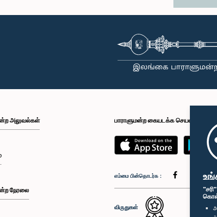
ன்ற அலுவல்கள்
பாராளுமன்ற கையடக்க செயலி
்
உங்
எம்மை பின்தொடர்க :
"சரி
ன்ற நேரலை
கொள்க
விருதுகள்
அ
அ