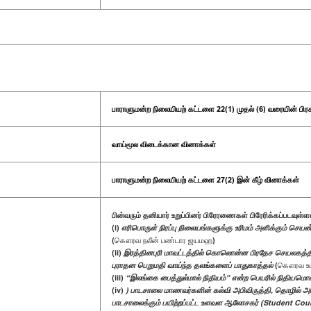
பாராளுமன்ற நிலையியற் கட்டளை 22(1) முதல் (6) வரையின் பிர
வாய்மூல விடைக்கான வினாக்கள்
பாராளுமன்ற நிலையியற் கட்டளை 27(2) இன் கீழ் வினாக்கள்
பின்வரும் தனியார் உறுப்பினர் பிரேரணைகள் பிரேரிக்கப்படவுள
(i)
எரிபொருள் நிரப்பு நிலையங்களுக்கு உரிமம் அளிக்கும் செ
(கௌரவ நலீன் பண்டார ஜயமஹ)
(ii)
இரத்தினபுரி மாவட்டத்தில் கொலொன்ன பிரதேச செயலகத்த
புராதன பெறுமதி வாய்ந்த தலங்களைப் பாதுகாத்தல்
(கௌரவ உபுல
(iii)
“இலங்கை பைத்துல்மால் நிதியம்” என்ற பெயரில் நிதியமொ
(iv)
) பாடசாலை மாணவர்களின் கல்வி அபிவிருத்தி, தொழில் அபிவ
பாடசாலைக்கும் பயிற்றப்பட்ட உளவள ஆலோசகர் (Student Coun