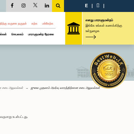
E
|
සි
|
எனது பாராளுமன்றம்
திற்கு வருகை தருதல்
கற்க
பங்கேற்க
இங்கே உங்கள் கணக்கிற்கு
உள்நுழைக
ல்கள்
செயலகம்
பாராளுமன்ற நேரலை
்ள சபை அலுவல்கள்
ஜுலை முதலாம் அமர்வு வாரத்திற்கான சபை அலுவல்கள்
வருமாறு உடன்பட்டது.