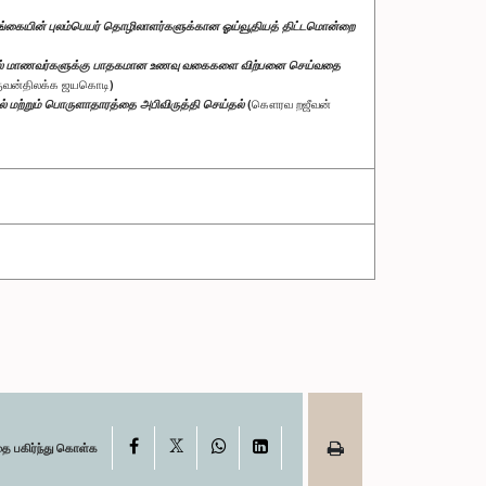
 இலங்கையின் புலம்பெயர் தொழிலாளர்களுக்கான ஓய்வூதியத் திட்டமொன்றை
ில் மாணவர்களுக்கு பாதகமான உணவு வகைகளை விற்பனை செய்வதை
வன்திலக்க ஜயகொடி)
ல் மற்றும் பொருளாதாரத்தை அபிவிருத்தி செய்தல்
(கௌரவ றஜீவன்
X
Facebook
WhatsApp
LinkedIn
தை பகிர்ந்து கொள்க