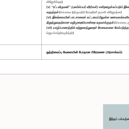
விஜேசிங்ஹ)
(v)
“ரட்டவிருவன்” (புலம்பெயர் வீரர்கள்) என்றழைக்கப்படும்
வகுத்தல்
(கௌரவ (திருமதி) ரோஹினீ குமாரி விஜேரத்ன)
(vi)
இலங்கையின் பாடசாலைக் கட்டமைப்பிலுள்ள உணவகங்கள
நிறுத்துவதற்கான வழிமுறையொன்றை உருவாக்குதல்
(கௌரவ ரு
(vii)
யாழ்ப்பாணத்தில் சுற்றுலாத்துறைச் சேவைகளை மேம்படுத்த
ஜெயச்சந்திரமூர்த்தி)
ஒத்திவைப்பு வேளையின் போதான பிரேரணை (அரசாங்கம்)
இந்தப் பக்கத்