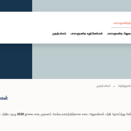
பாராளுமன்றத்
முதற்பக்கம்
பாராளுமன்ற உறுப்பினர்கள்
பாராளுமன்ற அலுவ
முதற்பக்கம்
அடுத்துள
்கள்
 பற்றிய குழு 2026 ஜுலை மாத முதலாம் அமர்வு வாரத்திற்கான சபை அலுவல்கள் பற்றி ஆராய்ந்து பின்