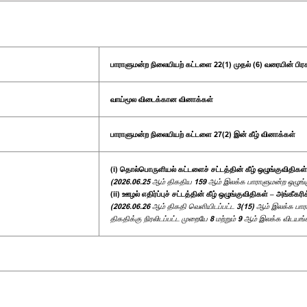
பாராளுமன்ற நிலையியற் கட்டளை 22(1) முதல் (6) வரையின் பிர
வாய்மூல விடைக்கான வினாக்கள்
பாராளுமன்ற நிலையியற் கட்டளை 27(2) இன் கீழ் வினாக்கள்
(i) தொல்பொருளியல் கட்டளைச் சட்டத்தின் கீழ் ஒழுங்குவிதிகள்
(2026.06.25 ஆம் திகதிய 159 ஆம் இலக்க பாராளுமன்ற ஒழுங்குப
(ii) ஊழல் எதிர்ப்புச் சட்டத்தின் கீழ் ஒழுங்குவிதிகள் – அங்கீகர
(2026.06.26 ஆம் திகதி வெளியிடப்பட்ட 3(15) ஆம் இலக்க பாரா
திகதிக்கு நிரலிடப்பட்ட முறையே 8 மற்றும் 9 ஆம் இலக்க விடயங்