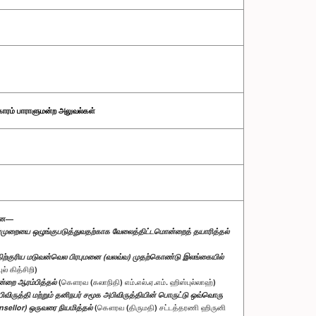
காரம் பாராளுமன்ற அலுவல்கள்
்ளன—
யன்முறையை ஒழுங்குபடுத்துவதற்காக வேலைத்திட்டமொன்றைத் தயாரித்தல்
ிற்குரிய மடுவன்வெல பிரபுமனை (வலவ்வ) முதற்கொண்டு இலங்கையில்
் கித்சிறி)
ன்றை ஆரம்பித்தல்
(கௌரவ (கலாநிதி) எம்.எல்.ஏ.எம். ஹிஸ்புல்லாஹ்)
ிருத்தி மற்றும் தனிநபர் சமூக அபிவிருத்தியின் பொருட்டு ஒவ்வொரு
sellor) ஒருவரை நியமித்தல்
(கௌரவ (திருமதி) சட்டத்தரணி ஹிருனி