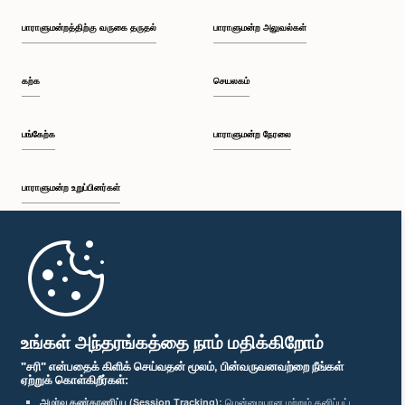
பாராளுமன்றத்திற்கு வருகை தருதல்
பாராளுமன்ற அலுவல்கள்
கற்க
செயலகம்
பங்கேற்க
பாராளுமன்ற நேரலை
பாராளுமன்ற உறுப்பினர்கள்
முதற்பக்கம்
பாராளுமன்ற கையடக்க செயலி
உங்கள் அந்தரங்கத்தை நாம் மதிக்கிறோம்
"சரி" என்பதைக் கிளிக் செய்வதன் மூலம், பின்வருவனவற்றை நீங்கள்
ஏற்றுக் கொள்கிறீர்கள்:
அமர்வு கண்காணிப்பு (Session Tracking):
மென்மையான மற்றும் தனிப்பட்ட