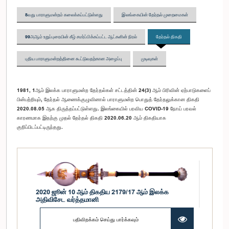
8வது பாராளுமன்றம் கலைக்கப்பட்டுள்ளது
இலங்கையின் தேர்தல் முறைமைகள்
99அஆம் உறுப்புரையின் கீழ் சமர்ப்பிக்கப்பட்ட ஆட்களின் நிரல்
தேர்தல் திகதி
புதிய பாராளுமன்றத்தினை கூட்டுவதற்கான அழைப்பு
முடிவுகள்
1981, 1ஆம் இலக்க பாராளுமன்ற தேர்தல்கள் சட்டத்தின் 24(3) ஆம் பிரிவின் ஏற்பாடுகளைப்
பின்பற்றியும், தேர்தல் ஆணைக்குழுவினால் பாராளுமன்ற பொதுத் தேர்தலுக்கான திகதி
2020.08.05 ஆக திருத்தப்பட்டுள்ளது. இலங்கையில் பரவிய COVID-19 நோய் பரவல்
காரணமாக இதற்கு முதல் தேர்தல் திகதி 2020.06.20 ஆம் திகதியாக
குறிப்பிடப்பட்டிருந்தது.
2020 ஜூன் 10 ஆம் திகதிய 2179/17 ஆம் இலக்க
அதிவிசேட வர்த்தமானி
பதிவிறக்கம் செய்து பார்க்கவும்