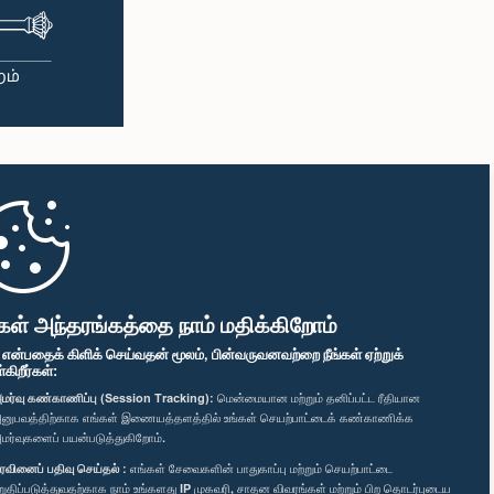
கள் அந்தரங்கத்தை நாம் மதிக்கிறோம்
" என்பதைக் கிளிக் செய்வதன் மூலம், பின்வருவனவற்றை நீங்கள் ஏற்றுக்
ிறீர்கள்:
மர்வு கண்காணிப்பு (Session Tracking):
மென்மையான மற்றும் தனிப்பட்ட ரீதியான
னுபவத்திற்காக எங்கள் இணையத்தளத்தில் உங்கள் செயற்பாட்டைக் கண்காணிக்க
மர்வுகளைப் பயன்படுத்துகிறோம்.
ரவினைப் பதிவு செய்தல் :
எங்கள் சேவைகளின் பாதுகாப்பு மற்றும் செயற்பாட்டை
றுதிப்படுத்துவதற்காக நாம் உங்களது IP முகவரி, சாதன விவரங்கள் மற்றும் பிற தொடர்புடைய