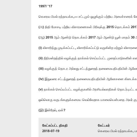
1997/ '17
கௌரவ பிமல் ரத்நாயக்க,— சட்டமும் ஒழுங்கும் பற்றிய அமைச்சரைக் க
(அ) நிதி மோசடி பற்றிய விசாரணைகள் பிரிவுக்கு 2015 தொடக்கம் 20
(ஆ) 2015 ஆம் ஆண்டு தொடக்கம் 2017 ஆம் ஆண்டு யூன் மாதம் 30 
(i) விசாரித்து முடிக்கப்பட்ட, விசாரிக்கப்பட்டு வருகின்ற மற்றும் 
(ii) நீதிமன்றத்தில் வழக்குத் தாக்கல் செய்யப்பட்ட முறைப்பாடுகளின
(iii) வழக்குத் தொடர அல்லது சட்டத்துறைத் தலைமையதிபதியின் ஆல
(iv) இதுவரை சட்டத்துறைத் தலைமையதிபதியின் ஆலோசனை கிடைக்க
(v) தாக்கல் செய்யப்பட்ட வழக்குகளில் அரசியல்வாதிகள் தொடர்புபட
ஒவ்வொரு வருடங்களுக்கமைய வெவ்வேறாக யாவையென்பதை அவர் குறி
(இ) இன்றேல், ஏன்?
கேட்கப்பட்ட திகதி
கேட்டவர்
2018-07-19
கௌரவ பிமல் ரத்நாயக்க, பா