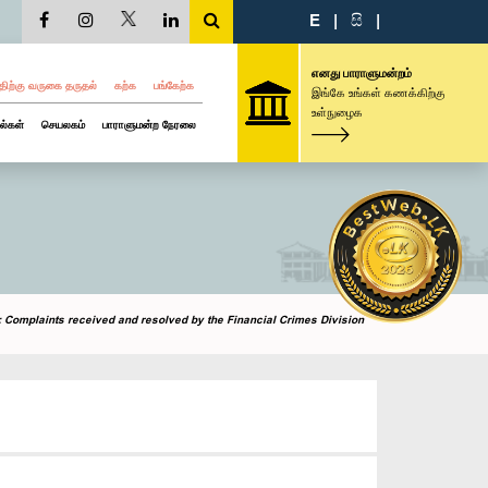
E
|
සි
|
எனது பாராளுமன்றம்
திற்கு வருகை தருதல்
கற்க
பங்கேற்க
இங்கே உங்கள் கணக்கிற்கு
உள்நுழைக
ல்கள்
செயலகம்
பாராளுமன்ற நேரலை
 Complaints received and resolved by the Financial Crimes Division