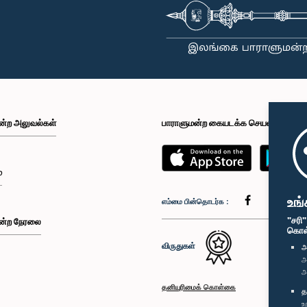
ன்ற அலுவல்கள்
பாராளுமன்ற கையடக்க செயலி
்
உங்
எம்மை பின்தொடர்க :
"சரி
ன்ற நேரலை
கொள்க
விருதுகள்
அ
அ
அ
தனியுரிமைக் கொள்கை
த
உ