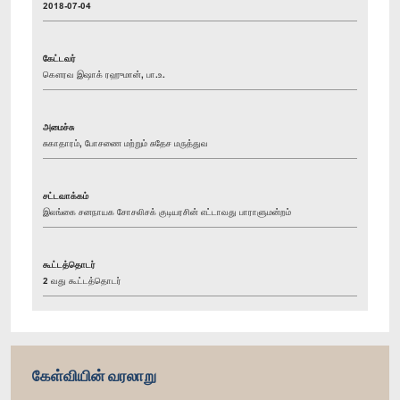
2018-07-04
கேட்டவர்
கௌரவ இஷாக் ரஹுமான், பா.உ.
அமைச்சு
சுகாதாரம், போசணை மற்றும் சுதேச மருத்துவ
சட்டவாக்கம்
இலங்கை சனநாயக சோசலிசக் குடியரசின் எட்டாவது பாராளுமன்றம்
கூட்டத்தொடர்
2 வது கூட்டத்தொடர்
கேள்வியின் வரலாறு