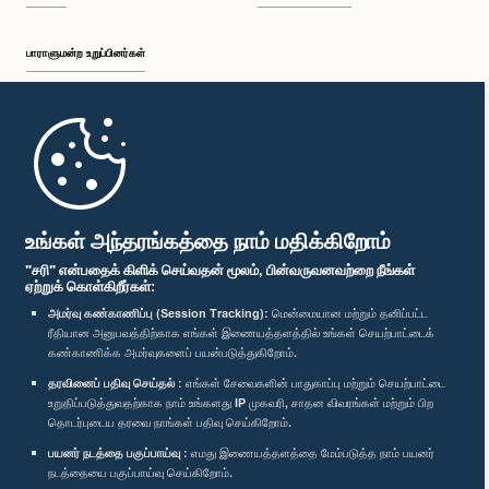
பாராளுமன்ற உறுப்பினர்கள்
முதற்பக்கம்
பாராளுமன்ற கையடக்க செயலி
உங்கள் அந்தரங்கத்தை நாம் மதிக்கிறோம்
"சரி" என்பதைக் கிளிக் செய்வதன் மூலம், பின்வருவனவற்றை நீங்கள்
ஏற்றுக் கொள்கிறீர்கள்:
அமர்வு கண்காணிப்பு (Session Tracking):
மென்மையான மற்றும் தனிப்பட்ட
ரீதியான அனுபவத்திற்காக எங்கள் இணையத்தளத்தில் உங்கள் செயற்பாட்டைக்
எம்மை பின்தொடர்க :
கண்காணிக்க அமர்வுகளைப் பயன்படுத்துகிறோம்.
தரவினைப் பதிவு செய்தல் :
எங்கள் சேவைகளின் பாதுகாப்பு மற்றும் செயற்பாட்டை
விருதுகள்
உறுதிப்படுத்துவதற்காக நாம் உங்களது IP முகவரி, சாதன விவரங்கள் மற்றும் பிற
தொடர்புடைய தரவை நாங்கள் பதிவு செய்கிறோம்.
பயனர் நடத்தை பகுப்பாய்வு :
எமது இணையத்தளத்தை மேம்படுத்த நாம் பயனர்
தனியுரிமைக் கொள்கை
நடத்தையை பகுப்பாய்வு செய்கிறோம்.