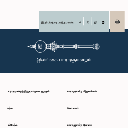
இந்தப் பக்கத்தை பகிர்ந்து கொள்க
Facebook
X
WhatsApp
LinkedIn
பாராளுமன்றத்திற்கு வருகை தருதல்
பாராளுமன்ற அலுவல்கள்
கற்க
செயலகம்
பங்கேற்க
பாராளுமன்ற நேரலை