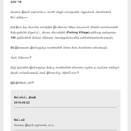
425/ '18
கௌரவ இஷாக் ரஹுமான்,— காணி மற்றும் பாராளுமன்ற அலுவல்கள் அமைச்சரைக்
கேட்பதற்கு,—
(அ) (i) கடந்த அரசாங்க காலத்தில் இப்பலோகம பிதேச செயலாளர் பிரிவில் கலாவெவவின்
மேற்பகுதியில் நிறுவப்பட்ட தியவர கிராமத்தில் (Fishing Village) தற்போது ஏறக்குறைய
100 குடும்பங்கள் நிரந்தர வீடுகளை அமைத்துக்கொண்டு வசிக்கின்றனரென்பதையும்;
(ii) இற்றைவரை இவர்களுக்கு காணிகளின் உரிமை கிடைக்கவில்லை என்பதையும்;
அவர் அறிவாரா?
(ஆ) ஆமெனில் இவர்களுக்கு மேற்படி காணிகளின் உரிமையை வழங்க நடவடிக்கை எடுக்கும்
திகதி யாதென்பதையும் அவர் இச்சபைக்கு அறிவிப்பாரா?
(இ) இன்றேல், ஏன்?
கேட்கப்பட்ட திகதி
2018-06-22
கேட்டவர்
கௌரவ இஷாக் ரஹுமான், பா.உ.