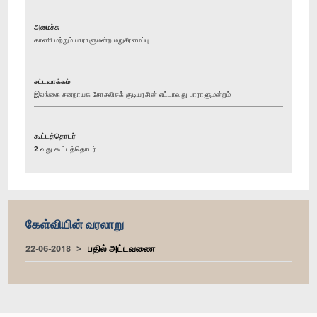
அமைச்சு
காணி மற்றும் பாராளுமன்ற மறுசீரமைப்பு
சட்டவாக்கம்
இலங்கை சனநாயக சோசலிசக் குடியரசின் எட்டாவது பாராளுமன்றம்
கூட்டத்தொடர்
2 வது கூட்டத்தொடர்
கேள்வியின் வரலாறு
22-06-2018
பதில் அட்டவணை