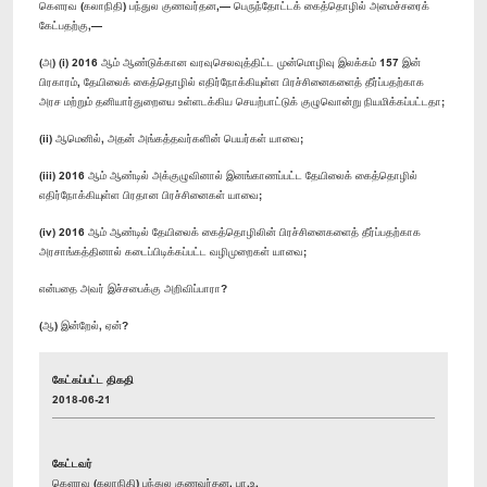
கௌரவ (கலாநிதி) பந்துல குணவர்தன,— பெருந்தோட்டக் கைத்தொழில் அமைச்சரைக்
கேட்பதற்கு,—
(அ) (i) 2016 ஆம் ஆண்டுக்கான வரவுசெலவுத்திட்ட முன்மொழிவு இலக்கம் 157 இன்
பிரகாரம், தேயிலைக் கைத்தொழில் எதிர்நோக்கியுள்ள பிரச்சினைகளைத் தீர்ப்பதற்காக
அரச மற்றும் தனியார்துறையை உள்ளடக்கிய செயற்பாட்டுக் குழுவொன்று நியமிக்கப்பட்டதா;
(ii) ஆமெனில், அதன் அங்கத்தவர்களின் பெயர்கள் யாவை;
(iii) 2016 ஆம் ஆண்டில் அக்குழுவினால் இனங்காணப்பட்ட தேயிலைக் கைத்தொழில்
எதிர்நோக்கியுள்ள பிரதான பிரச்சினைகள் யாவை;
(iv) 2016 ஆம் ஆண்டில் தேயிலைக் கைத்தொழிலின் பிரச்சினைகளைத் தீர்ப்பதற்காக
அரசாங்கத்தினால் கடைப்பிடிக்கப்பட்ட வழிமுறைகள் யாவை;
என்பதை அவர் இச்சபைக்கு அறிவிப்பாரா?
(ஆ) இன்றேல், ஏன்?
கேட்கப்பட்ட திகதி
2018-06-21
கேட்டவர்
கௌரவ (கலாநிதி) பந்துல குணவர்தன, பா.உ.