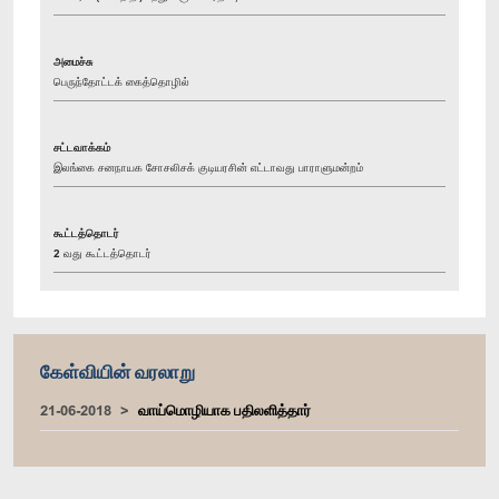
அமைச்சு
பெருந்தோட்டக் கைத்தொழில்
சட்டவாக்கம்
இலங்கை சனநாயக சோசலிசக் குடியரசின் எட்டாவது பாராளுமன்றம்
கூட்டத்தொடர்
2 வது கூட்டத்தொடர்
கேள்வியின் வரலாறு
21-06-2018
வாய்மொழியாக பதிலளித்தார்