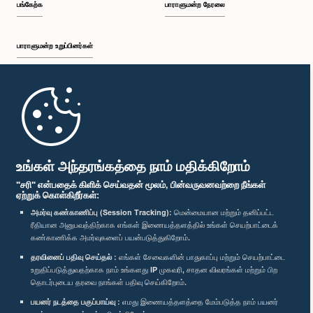
பங்கேற்க
பாராளுமன்ற நேரலை
பாராளுமன்ற உறுப்பினர்கள்
முதற்பக்கம்
பாராளுமன்ற கையடக்க செயலி
உங்கள் அந்தரங்கத்தை நாம் மதிக்கிறோம்
"சரி" என்பதைக் கிளிக் செய்வதன் மூலம், பின்வருவனவற்றை நீங்கள்
ஏற்றுக் கொள்கிறீர்கள்:
அமர்வு கண்காணிப்பு (Session Tracking):
மென்மையான மற்றும் தனிப்பட்ட
ரீதியான அனுபவத்திற்காக எங்கள் இணையத்தளத்தில் உங்கள் செயற்பாட்டைக்
எம்மை பின்தொடர்க :
கண்காணிக்க அமர்வுகளைப் பயன்படுத்துகிறோம்.
தரவினைப் பதிவு செய்தல் :
எங்கள் சேவைகளின் பாதுகாப்பு மற்றும் செயற்பாட்டை
விருதுகள்
உறுதிப்படுத்துவதற்காக நாம் உங்களது IP முகவரி, சாதன விவரங்கள் மற்றும் பிற
தொடர்புடைய தரவை நாங்கள் பதிவு செய்கிறோம்.
பயனர் நடத்தை பகுப்பாய்வு :
எமது இணையத்தளத்தை மேம்படுத்த நாம் பயனர்
தனியுரிமைக் கொள்கை