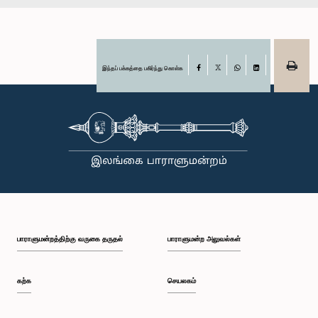
இந்தப் பக்கத்தை பகிர்ந்து கொள்க
Facebook
X
WhatsApp
LinkedIn
பாராளுமன்றத்திற்கு வருகை தருதல்
பாராளுமன்ற அலுவல்கள்
கற்க
செயலகம்