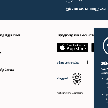
ன்ற அலுவல்கள்
பாராளுமன்ற கையடக்க செயலி
்
உங்
எம்மை பின்தொடர்க :
"சரி
ன்ற நேரலை
கொள்க
விருதுகள்
அ
அ
அ
தனியுரிமைக் கொள்கை
த
உ
த