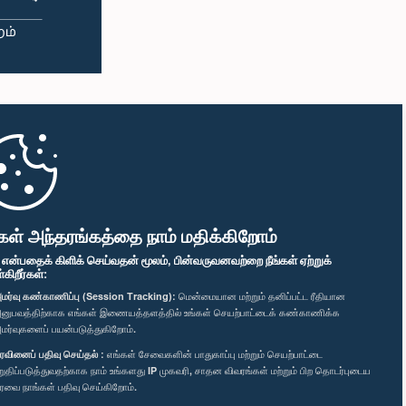
கள் அந்தரங்கத்தை நாம் மதிக்கிறோம்
" என்பதைக் கிளிக் செய்வதன் மூலம், பின்வருவனவற்றை நீங்கள் ஏற்றுக்
ிறீர்கள்:
மர்வு கண்காணிப்பு (Session Tracking):
மென்மையான மற்றும் தனிப்பட்ட ரீதியான
னுபவத்திற்காக எங்கள் இணையத்தளத்தில் உங்கள் செயற்பாட்டைக் கண்காணிக்க
மர்வுகளைப் பயன்படுத்துகிறோம்.
ரவினைப் பதிவு செய்தல் :
எங்கள் சேவைகளின் பாதுகாப்பு மற்றும் செயற்பாட்டை
றுதிப்படுத்துவதற்காக நாம் உங்களது IP முகவரி, சாதன விவரங்கள் மற்றும் பிற தொடர்புடைய
ரவை நாங்கள் பதிவு செய்கிறோம்.