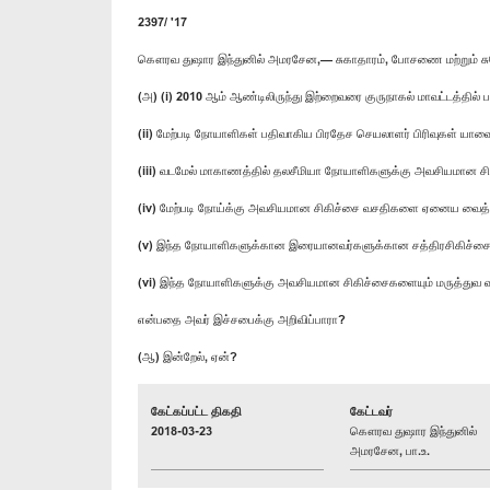
2397/ '17
கௌரவ துஷார இந்துனில் அமரசேன,— சுகாதாரம், போசணை மற்றும் சு
(அ) (i) 2010 ஆம் ஆண்டிலிருந்து இற்றைவரை குருநாகல் மாவட்டத்தி
(ii) மேற்படி நோயாளிகள் பதிவாகிய பிரதேச செயலாளர் பிரிவுகள் யாவ
(iii) வடமேல் மாகாணத்தில் தலசீமியா நோயாளிகளுக்கு அவசியமான ச
(iv) மேற்படி நோய்க்கு அவசியமான சிகிச்சை வசதிகளை ஏனைய வைத்
(v) இந்த நோயாளிகளுக்கான இரையானவர்களுக்கான சத்திரசிகிச்சைக் 
(vi) இந்த நோயாளிகளுக்கு அவசியமான சிகிச்சைகளையும் மருத்துவ
என்பதை அவர் இச்சபைக்கு அறிவிப்பாரா?
(ஆ) இன்றேல், ஏன்?
கேட்கப்பட்ட திகதி
கேட்டவர்
2018-03-23
கௌரவ துஷார இந்துனில்
அமரசேன, பா.உ.