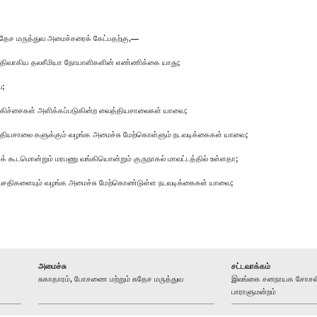
தேச மருத்துவ அமைச்சரைக் கேட்பதற்கு,—
ல் பதிவாகிய தலசீமியா நோயாளிகளின் எண்ணிக்கை யாது;
ை;
ிகிச்சைகள் அளிக்கப்படுகின்ற வைத்தியசாலைகள் யாவை;
தியசாலை களுக்கும் வழங்க அமைச்சு மேற்கொள்ளும் நடவடிக்கைகள் யாவை;
கூடமொன்றும் மரபணு வங்கியொன்றும் குருநாகல் மாவட்டத்தில் உள்ளதா;
 வசதிகளையும் வழங்க அமைச்சு மேற்கொண்டுள்ள நடவடிக்கைகள் யாவை;
அமைச்சு
சட்டவாக்கம்
சுகாதாரம், போசணை மற்றும் சுதேச மருத்துவ
இலங்கை சனநாயக சோசலிசக
பாராளுமன்றம்