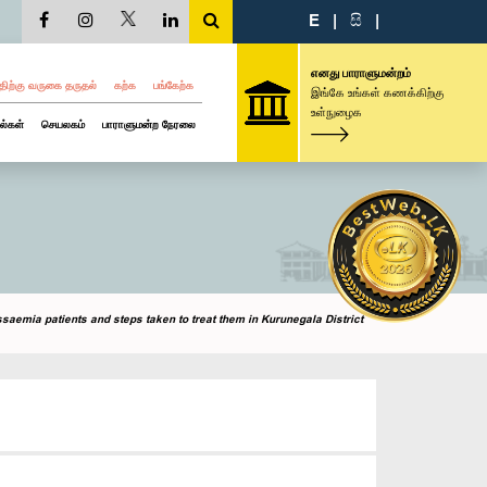
E
|
සි
|
எனது பாராளுமன்றம்
திற்கு வருகை தருதல்
கற்க
பங்கேற்க
இங்கே உங்கள் கணக்கிற்கு
உள்நுழைக
ல்கள்
செயலகம்
பாராளுமன்ற நேரலை
saemia patients and steps taken to treat them in Kurunegala District