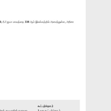
, ரீ.பீ ஜயா மாவத்தை 338 ஆம் இலக்கத்தில் அமைந்துள்ள, அரீனா
கூட்டத்தொடர்
க் குடியரசின் ஏழாவது
1 வது கூட்டத்தொடர்