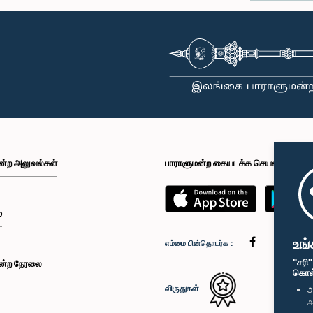
ன்ற அலுவல்கள்
பாராளுமன்ற கையடக்க செயலி
்
உங்
எம்மை பின்தொடர்க :
"சரி
ன்ற நேரலை
கொள்க
விருதுகள்
அ
அ