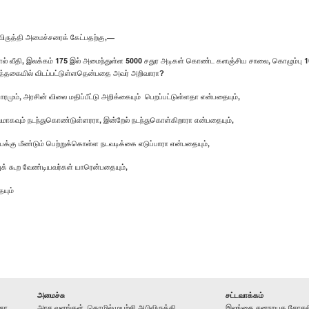
விருத்தி அமைச்சரைக் கேட்பதற்கு,—
ல் வீதி, இலக்கம் 175 இல் அமைந்துள்ள 5000 சதுர அடிகள் கொண்ட களஞ்சிய சாலை, கொழும்பு 10
ுத்தகையில் விடப்பட்டுள்ளதென்பதை அவர் அறிவாரா?
ரமும், அரசின் விலை மதிப்பீட்டு அறிக்கையும் பெறப்பட்டுள்ளதா என்பதையும்,
வமாகவும் நடந்துகொண்டுள்ளரரா, இன்றேல் நடந்துகொள்கிறாரா என்பதையும்,
க்கு மீண்டும் பெற்றுக்கொள்ள நடவடிக்கை எடுப்பாரா என்பதையும்,
்புக் கூற வேண்டியவர்கள் யாரென்பதையும்,
யும்
அமைச்சு
சட்டவாக்கம்
சா,
அரச வளங்கள், தொழில்முயற்சி அபிவிருத்தி
இலங்கை சனநாயக சோசலிச