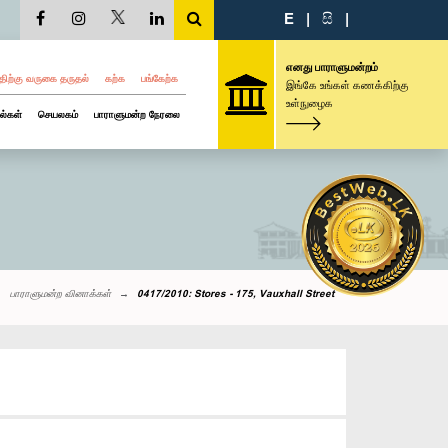
E
|
සි
|
எனது பாராளுமன்றம்
திற்கு வருகை தருதல்
கற்க
பங்கேற்க
இங்கே உங்கள் கணக்கிற்கு
உள்நுழைக
ல்கள்
செயலகம்
பாராளுமன்ற நேரலை
பாராளுமன்ற வினாக்கள்
0417/2010: Stores - 175, Vauxhall Street