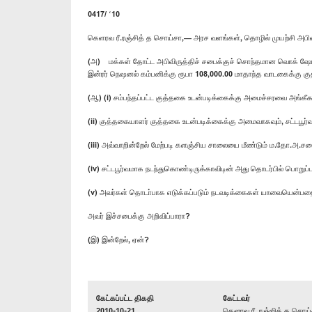
0417/ ‘10
கெளரவ ரீ.ரஞ்சித் த சொய்சா,— அரச வளங்கள், தொழில் முயற்சி அபி
(அ) மக்கள் தோட்ட அபிவிருத்திச் சபைக்குச் சொந்தமான வொக் ஷோ
இன்ரர் நெஷனல் கம்பனிக்கு ரூபா 108,000.00 மாதாந்த வாடகைக்கு க
(ஆ) (i) சம்பந்தப்பட்ட குத்தகை உடன்படிக்கைக்கு அமைச்சரவை அங்கீகா
(ii) குத்தகையாளர் குத்தகை உடன்படிக்கைக்கு அமைவாகவும், சட்டபூர்
(iii) அவ்வாறின்றேல் மேற்படி களஞ்சிய சாலையை மீண்டும் ம.தோ.அ.சபை
(iv) சட்டபூர்வமாக நடந்துகொண்டிருக்காவிடின் அது தொடர்பில் பொறுப
(v) அவர்கள் தொடா்பாக எடுக்கப்படும் நடவடிக்கைகள் யாவையென்பதை
அவர் இச்சபைக்கு அறிவிப்பாரா?
(இ) இன்றேல், ஏன்?
கேட்கப்பட்ட திகதி
கேட்டவர்
2010-10-21
கௌரவ ரீ. ரஞ்ஜித் த சொய்