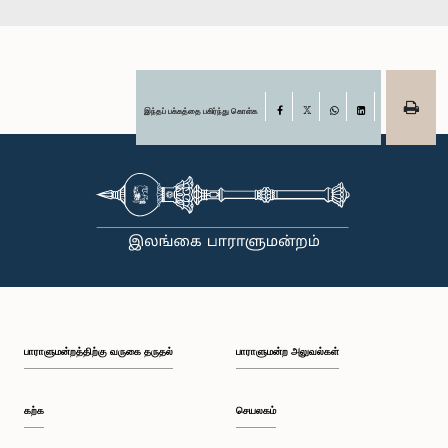
இந்தப் பக்கத்தை பகிர்ந்து கொள்க
Facebook
X
WhatsApp
LinkedIn
பாராளுமன்றத்திற்கு வருகை தருதல்
பாராளுமன்ற அலுவல்கள்
கற்க
செயலகம்