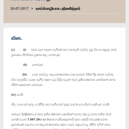
26-07-2017
வாய்மொழியாக பதிலளித்தார்
விடை
(අ) (i) ඉඩම් මැන හඳුනා ගැනීමක් කර නොමැති බැවින්, මුඩු බිම් හා කුඹුරු ඉඩම්
ප්‍රමාණය නිශ්චිතව ප්‍රකාශ කළ නොහැක.
(ii) නොමැත.
(iii) මෙම ඉඩම්වල කළමනාකරණය වතු සමාගම් විසින් සිදු කරන බැවින්,
ඒවා ඵලදායීව යොදා ගැනීම සඳහා වැඩ පිළිවෙළක් ඉඩම් ප්‍රතිසංස්කරණ කොමිෂන් සභාව
විසින් සකස් කර නොමැත.
(iv) පවතී.
නිල වශයෙන් අවලංගු කිරීම කර ගැනීමෙන් පසුව නැවත ලබා දීමේ හැකියාව පවතී.
මාතලේ දිස්ත්‍රික්කයේ ඉඩම් ප්‍රතිසංස්කරණ කොමිෂන් සභාව සතු වූ වගාව සහිත ඉඩම්
හෙක්ටෙයාර 7,687.29ක (හත්දහස් හයසියඅසූහතයි දශම දෙකයි නවයක) පමණ
ප්‍රමාණයක් පාලනය හා කළමනාකරණය සඳහා ගැසට් පත්‍රයේ පළ කිරීම මගින් රාජ්‍ය