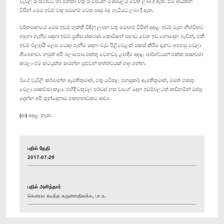
වැවිලි සංස්ථාවට හා ජනතා වතු සංවර්ධන මණ්ඩලය වෙත ලබා දී ඇත. එම ආයතන
විසින් මෙම ඉඩම් වතු සමාගම් වෙත ඍජු බදු හැටියට ලබා දී ඇත.
වර්තමානයේ මෙම ඉඩම් භුක්ති විඳිනු ලබන වතු සමාගම් විසින් අදාළ ඉඩම් මැන නිශ්චිතව
හඳුනා ගැනීම සඳහා ඉඩම් ප්‍රතිසංස්කරණ කොමිෂන් සභාව වෙත ඉඩ නොදෙන බැවින්, එකී
ඉඩම් ඵලදායී ලෙස යොදා ගැනීම සඳහා වැඩ පිළිවෙළක් සකස් කිරීම දැනට අපහසු වෙලා
තිබෙනවා. නමුත් අපි බලාපොරොත්තු වෙනවා, ළඟදීම අදාළ පාර්ශ්වයන් එක්ක සාකච්ඡා
කරලා එම කටයුත්ත කරන්න පුළුවන් තත්ත්වයක් හදා ගන්න.
ඊයේ වැවිලි කර්මාන්ත ඇමතිතුමාත්, වතු යටිතල පහසුකම් ඇමතිතුමාත්, මමත් එකතු
වෙලා සාකච්ඡා කළා. එහිදී වතුවල පර්චස් හත වාගේ දෙන ඉඩම්වලටත් කඩිනමින් ඔප්පු
දෙන්න අපි තුන්දෙනාම එකඟතාවකට ආවා.
(ආ) අදාළ නැත.
பதில் தேதி
2017-07-26
பதில் அளித்தார்
கௌரவ கயந்த கருணாதிலக்க, பா.உ.