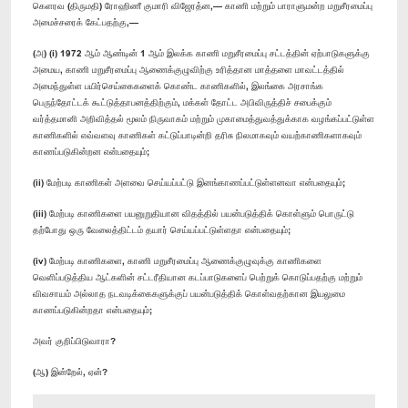
கெளரவ (திருமதி) ரோஹிணீ குமாரி விஜேரத்ன,— காணி மற்றும் பாராளுமன்ற மறுசீரமைப்பு
அமைச்சரைக் கேட்பதற்கு,—
(அ) (i) 1972 ஆம் ஆண்டின் 1 ஆம் இலக்க காணி மறுசீரமைப்பு சட்டத்தின் ஏற்பாடுகளுக்கு
அமைய, காணி மறுசீரமைப்பு ஆணைக்குழுவிற்கு உரித்தான மாத்தளை மாவட்டத்தில்
அமைந்துள்ள பயிர்செய்கைகளைக் கொண்ட காணிகளில், இலங்கை அரசாங்க
பெருந்தோட்டக் கூட்டுத்தாபனத்திற்கும், மக்கள் தோட்ட அபிவிருத்திச் சபைக்கும்
வர்த்தமானி அறிவித்தல் மூலம் நிருவாகம் மற்றும் முகாமைத்துவத்துக்காக வழங்கப்பட்டுள்ள
காணிகளில் எவ்வளவு காணிகள் கட்டுப்பாடின்றி தரிசு நிலமாகவும் வயற்காணிகளாகவும்
காணப்படுகின்றன என்பதையும்;
(ii) மேற்படி காணிகள் அளவை செய்யப்பட்டு இனங்காணப்பட்டுள்ளனவா என்பதையும்;
(iii) மேற்படி காணிகளை பயனுறுதியான விதத்தில் பயன்படுத்திக் கொள்ளும் பொருட்டு
தற்போது ஒரு வேலைத்திட்டம் தயார் செய்யப்பட்டுள்ளதா என்பதையும்;
(iv) மேற்படி காணிகளை, காணி மறுசீரமைப்பு ஆணைக்குழுவுக்கு காணிகளை
வெளிப்படுத்திய ஆட்களின் சட்டரீதியான கடப்பாடுகளைப் பெற்றுக் கொடுப்பதற்கு மற்றும்
விவசாயம் அல்லாத நடவடிக்கைகளுக்குப் பயன்படுத்திக் கொள்வதற்கான இயலுமை
காணப்படுகின்றதா என்பதையும்;
அவர் குறிப்பிடுவாரா?
(ஆ) இன்றேல், ஏன்?