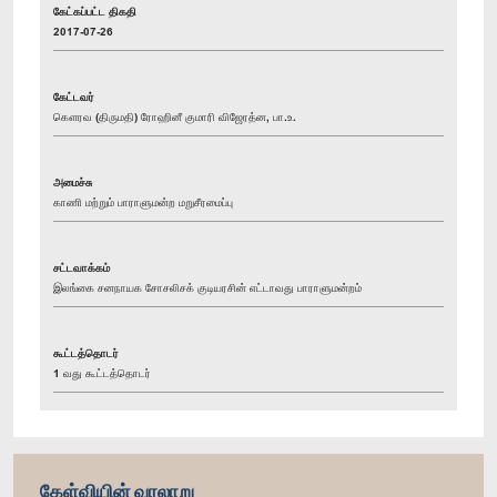
கேட்கப்பட்ட திகதி
2017-07-26
கேட்டவர்
கௌரவ (திருமதி) ரோஹினீ குமாரி விஜேரத்ன, பா.உ.
அமைச்சு
காணி மற்றும் பாராளுமன்ற மறுசீரமைப்பு
சட்டவாக்கம்
இலங்கை சனநாயக சோசலிசக் குடியரசின் எட்டாவது பாராளுமன்றம்
கூட்டத்தொடர்
1 வது கூட்டத்தொடர்
கேள்வியின் வரலாறு