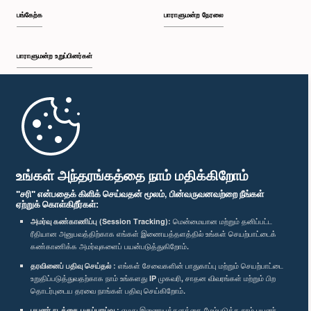
பங்கேற்க
பாராளுமன்ற நேரலை
பாராளுமன்ற உறுப்பினர்கள்
முதற்பக்கம்
பாராளுமன்ற கையடக்க செயலி
உங்கள் அந்தரங்கத்தை நாம் மதிக்கிறோம்
"சரி" என்பதைக் கிளிக் செய்வதன் மூலம், பின்வருவனவற்றை நீங்கள்
ஏற்றுக் கொள்கிறீர்கள்:
அமர்வு கண்காணிப்பு (Session Tracking):
மென்மையான மற்றும் தனிப்பட்ட
ரீதியான அனுபவத்திற்காக எங்கள் இணையத்தளத்தில் உங்கள் செயற்பாட்டைக்
எம்மை பின்தொடர்க :
கண்காணிக்க அமர்வுகளைப் பயன்படுத்துகிறோம்.
தரவினைப் பதிவு செய்தல் :
எங்கள் சேவைகளின் பாதுகாப்பு மற்றும் செயற்பாட்டை
விருதுகள்
உறுதிப்படுத்துவதற்காக நாம் உங்களது IP முகவரி, சாதன விவரங்கள் மற்றும் பிற
தொடர்புடைய தரவை நாங்கள் பதிவு செய்கிறோம்.
பயனர் நடத்தை பகுப்பாய்வு :
எமது இணையத்தளத்தை மேம்படுத்த நாம் பயனர்