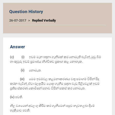
Question History
26-07-2017
Replied Verbally
Answer
(අ) (i) ඉඩම් මැන හඳුනා ගැනීමක් කර නොමැති බැවින්, මුඩු බිම්
හා කුඹුරු ඉඩම් ප්‍රමාණය නිශ්චිතව ප්‍රකාශ කළ නොහැක.
(ii) නොමැත.
(iii) මෙම ඉඩම්වල කළමනාකරණය වතු සමාගම් විසින් සිදු
කරන බැවින්, ඒවා ඵලදායීව යොදා ගැනීම සඳහා වැඩ පිළිවෙළක් ඉඩම්
ප්‍රතිසංස්කරණ කොමිෂන් සභාව විසින් සකස් කර නොමැත.
(iv) පවතී.
නිල වශයෙන් අවලංගු කිරීම කර ගැනීමෙන් පසුව නැවත ලබා දීමේ
හැකියාව පවතී.