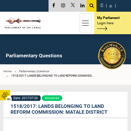
සි
|
த
|
My Parliament
Login here
Parliamentary Questions
Home
Parliamentary Questions
1518/2017: LANDS BELONGING TO LAND REFORM COMMISSI...
Date: 2017-07-26
Answered
01
1518/2017: LANDS BELONGING TO LAND
REFORM COMMISSION: MATALE DISTRICT