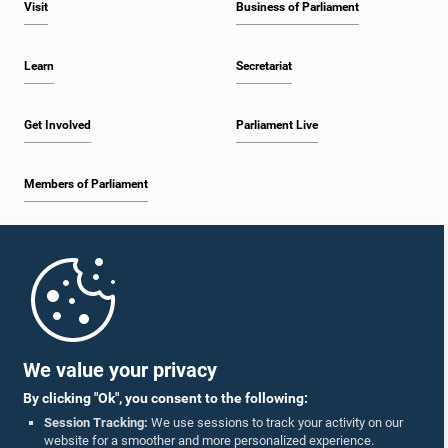
Visit
Business of Parliament
Learn
Secretariat
Get Involved
Parliament Live
Members of Parliament
Home
Parliament Mobile App
We value your privacy
By clicking "Ok", you consent to the following:
Session Tracking:
We use sessions to track your activity on our
website for a smoother and more personalized experience.
Follow Us On :