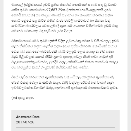
මාතලේ දිස්ත්‍රික්කයේ ඉඩම් ප්‍රතිසංස්කරණ කොමිෂන් සභාව සතු වූ වගාව
සහිත ඉඩම් හෙක්ටෙයාර 7,687.29ක (හත්දහස් හයසියඅසූහතයි දශම
දෙකයි නවයක) පමණ ප්‍රමාණයක් පාලනය හා කළමනාකරණය සඳහා
ගැසට් පත්‍රයේ පළ කිරීම මගින් රාජ්‍ය වැවිලි සංස්ථාවට හා ජනතා වතු
සංවර්ධන මණ්ඩලය වෙත ලබා දී ඇත. එම ආයතන විසින් මෙම ඉඩම් වතු
සමාගම් වෙත ඍජු බදු හැටියට ලබා දී ඇත.
වර්තමානයේ මෙම ඉඩම් භුක්ති විඳිනු ලබන වතු සමාගම් විසින් අදාළ ඉඩම්
මැන නිශ්චිතව හඳුනා ගැනීම සඳහා ඉඩම් ප්‍රතිසංස්කරණ කොමිෂන් සභාව
වෙත ඉඩ නොදෙන බැවින්, එකී ඉඩම් ඵලදායී ලෙස යොදා ගැනීම සඳහා
වැඩ පිළිවෙළක් සකස් කිරීම දැනට අපහසු වෙලා තිබෙනවා. නමුත් අපි
බලාපොරොත්තු වෙනවා, ළඟදීම අදාළ පාර්ශ්වයන් එක්ක සාකච්ඡා කරලා
එම කටයුත්ත කරන්න පුළුවන් තත්ත්වයක් හදා ගන්න.
ඊයේ වැවිලි කර්මාන්ත ඇමතිතුමාත්, වතු යටිතල පහසුකම් ඇමතිතුමාත්,
මමත් එකතු වෙලා සාකච්ඡා කළා. එහිදී වතුවල පර්චස් හත වාගේ දෙන
ඉඩම්වලටත් කඩිනමින් ඔප්පු දෙන්න අපි තුන්දෙනාම එකඟතාවකට ආවා.
(ආ) අදාළ නැත.
Answered Date
2017-07-26