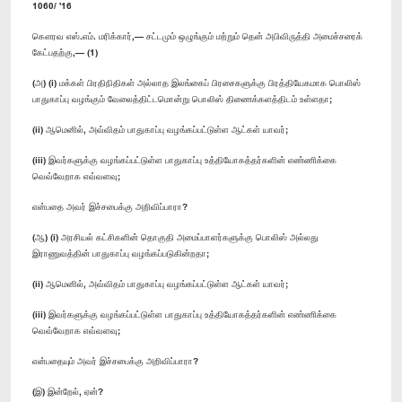
1060/ '16
கௌரவ எஸ்.எம். மரிக்கார்,— சட்டமும் ஒழுங்கும் மற்றும் தென் அபிவிருத்தி அமைச்சரைக்
கேட்பதற்கு,— (1)
(அ) (i) மக்கள் பிரதிநிதிகள் அல்லாத இலங்கைப் பிரசைகளுக்கு பிரத்தியேகமாக பொலிஸ்
பாதுகாப்பு வழங்கும் வேலைத்திட்டமொன்று பொலிஸ் திணைக்களத்திடம் உள்ளதா;
(ii) ஆமெனில், அவ்விதம் பாதுகாப்பு வழங்கப்பட்டுள்ள ஆட்கள் யாவர்;
(iii) இவர்களுக்கு வழங்கப்பட்டுள்ள பாதுகாப்பு உத்தியோகத்தர்களின் எண்ணிக்கை
வெவ்வேறாக எவ்வளவு;
என்பதை அவர் இச்சபைக்கு அறிவிப்பாரா?
(ஆ) (i) அரசியல் கட்சிகளின் தொகுதி அமைப்பாளர்களுக்கு பொலிஸ் அல்லது
இராணுவத்தின் பாதுகாப்பு வழங்கப்படுகின்றதா;
(ii) ஆமெனில், அவ்விதம் பாதுகாப்பு வழங்கப்பட்டுள்ள ஆட்கள் யாவர்;
(iii) இவர்களுக்கு வழங்கப்பட்டுள்ள பாதுகாப்பு உத்தியோகத்தர்களின் எண்ணிக்கை
வெவ்வேறாக எவ்வளவு;
என்பதையும் அவர் இச்சபைக்கு அறிவிப்பாரா?
(இ) இன்றேல், ஏன்?