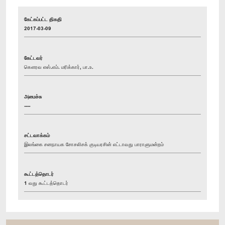
கேட்கப்பட்ட திகதி
2017-03-09
கேட்டவர்
கௌரவ எஸ்.எம். மரிக்கார், பா.உ.
அமைச்சு
----
சட்டவாக்கம்
இலங்கை சனநாயக சோசலிசக் குடியரசின் எட்டாவது பாராளுமன்றம்
கூட்டத்தொடர்
1 வது கூட்டத்தொடர்