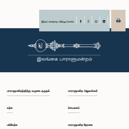
இந்தப் பக்கத்தை பகிர்ந்து கொள்க
Facebook
X
WhatsApp
LinkedIn
பாராளுமன்றத்திற்கு வருகை தருதல்
பாராளுமன்ற அலுவல்கள்
கற்க
செயலகம்
பங்கேற்க
பாராளுமன்ற நேரலை