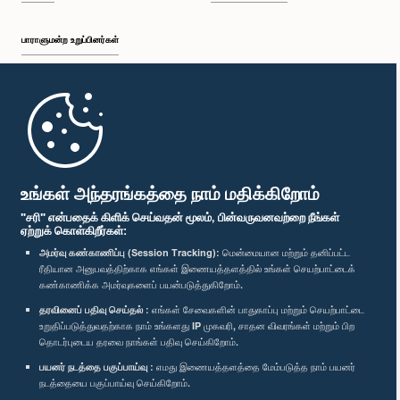
பாராளுமன்ற உறுப்பினர்கள்
முதற்பக்கம்
பாராளுமன்ற கையடக்க செயலி
உங்கள் அந்தரங்கத்தை நாம் மதிக்கிறோம்
"சரி" என்பதைக் கிளிக் செய்வதன் மூலம், பின்வருவனவற்றை நீங்கள்
ஏற்றுக் கொள்கிறீர்கள்:
அமர்வு கண்காணிப்பு (Session Tracking):
மென்மையான மற்றும் தனிப்பட்ட
ரீதியான அனுபவத்திற்காக எங்கள் இணையத்தளத்தில் உங்கள் செயற்பாட்டைக்
எம்மை பின்தொடர்க :
கண்காணிக்க அமர்வுகளைப் பயன்படுத்துகிறோம்.
தரவினைப் பதிவு செய்தல் :
எங்கள் சேவைகளின் பாதுகாப்பு மற்றும் செயற்பாட்டை
விருதுகள்
உறுதிப்படுத்துவதற்காக நாம் உங்களது IP முகவரி, சாதன விவரங்கள் மற்றும் பிற
தொடர்புடைய தரவை நாங்கள் பதிவு செய்கிறோம்.
பயனர் நடத்தை பகுப்பாய்வு :
எமது இணையத்தளத்தை மேம்படுத்த நாம் பயனர்
தனியுரிமைக் கொள்கை
நடத்தையை பகுப்பாய்வு செய்கிறோம்.