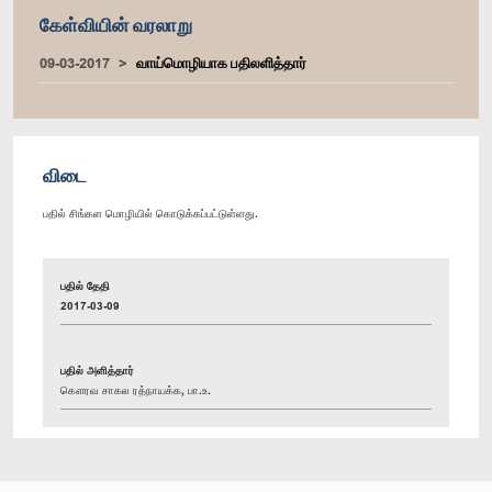
கேள்வியின் வரலாறு
09-03-2017
வாய்மொழியாக பதிலளித்தார்
விடை
பதில் சிங்கள மொழியில் கொடுக்கப்பட்டுள்ளது.
பதில் தேதி
2017-03-09
பதில் அளித்தார்
கௌரவ சாகல ரத்நாயக்க, பா.உ.