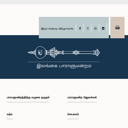
இந்தப் பக்கத்தை பகிர்ந்து கொள்க
Facebook
X
WhatsApp
LinkedIn
பாராளுமன்றத்திற்கு வருகை தருதல்
பாராளுமன்ற அலுவல்கள்
கற்க
செயலகம்