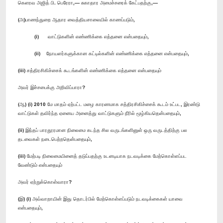
கெளரவ அஜித் பி. பெரேரா,— சுகாதார அமைச்சரைக் கேட்பதற்கு,—
(அ)பாணந்துறை ஆதார வைத்தியசாலையில் காணப்படும்,
(i) வாட்டுகளின் எண்ணிக்கை எத்தனை என்பதையும்,
(ii) நோயளர்களுக்கான கட்டில்களின் எண்ணிக்கை எத்தனை என்பதையும்,
(iii) சத்திரசிகிச்சைக் கூடங்களின் எண்ணிக்கை எத்தனை என்பதையும்
அவர் இச்சபைக்கு அறிவிப்பாரா?
(ஆ) (i) 2010 மே மாதம் ஏற்பட்ட மழை காரணமாக சத்திரசிகிச்சைக் கூடம் உட்பட, இரண்டு
வாட்டுகள் தவிர்ந்த ஏனைய அனைத்து வாட்டுகளும் நீரில் மூழ்கியதென்பதையும்,
(ii) இந்தப் பாரதூரமான நிலைமை கடந்த சில வருடங்களினுள் ஒரு வருடத்திற்கு பல
தடவைகள் நடைபெற்றதென்பதையும்,
(iii) மேற்படி நிலைமையினைத் தடுப்பதற்கு உடனடியாக நடவடிக்கை மேற்கொள்ளப்பட
வேண்டும் என்பதையும்
அவர் ஏற்றுக்கொள்வாரா?
(இ) (i) அவ்வாறாயின் இது தொடர்பில் மேற்கொள்ளப்படும் நடவடிக்கைகள் யாவை
என்பதையும்,