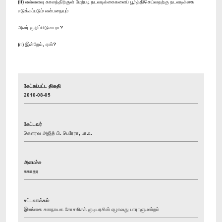
(ii) எவ்வளவு காலத்திற்குள் மேற்படி நடவடிக்கைகளைப் பூர்த்திசெய்வதற்கு நடவடிக்கை
எடுக்கப்படும் என்பதையும்
அவர் குறிப்பிடுவாரா?
(ஈ) இன்றேல், ஏன்?
கேட்கப்பட்ட திகதி
2010-08-05
கேட்டவர்
கௌரவ அஜித் பி. பெரேரா, பா.உ.
அமைச்சு
சுகாதர
சட்டவாக்கம்
இலங்கை சனநாயக சோசலிசக் குடியரசின் ஏழாவது பாராளுமன்றம்