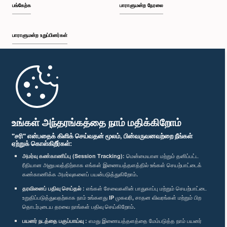
பங்கேற்க
பாராளுமன்ற நேரலை
பாராளுமன்ற உறுப்பினர்கள்
முதற்பக்கம்
பாராளுமன்ற கையடக்க செயலி
உங்கள் அந்தரங்கத்தை நாம் மதிக்கிறோம்
"சரி" என்பதைக் கிளிக் செய்வதன் மூலம், பின்வருவனவற்றை நீங்கள்
ஏற்றுக் கொள்கிறீர்கள்:
அமர்வு கண்காணிப்பு (Session Tracking):
மென்மையான மற்றும் தனிப்பட்ட
ரீதியான அனுபவத்திற்காக எங்கள் இணையத்தளத்தில் உங்கள் செயற்பாட்டைக்
எம்மை பின்தொடர்க :
கண்காணிக்க அமர்வுகளைப் பயன்படுத்துகிறோம்.
தரவினைப் பதிவு செய்தல் :
எங்கள் சேவைகளின் பாதுகாப்பு மற்றும் செயற்பாட்டை
விருதுகள்
உறுதிப்படுத்துவதற்காக நாம் உங்களது IP முகவரி, சாதன விவரங்கள் மற்றும் பிற
தொடர்புடைய தரவை நாங்கள் பதிவு செய்கிறோம்.
பயனர் நடத்தை பகுப்பாய்வு :
எமது இணையத்தளத்தை மேம்படுத்த நாம் பயனர்