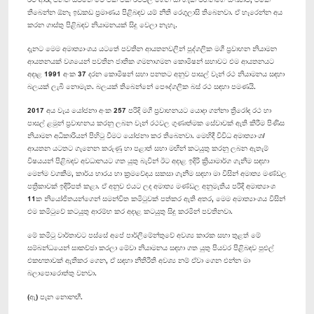
තිබෙන්න ඕනෑ ඉඩකඩ ප්‍රමාණය පිළිබඳව යම් නීති රෙගුලාසි තිබෙනවා. ඒ හැරෙන්න අය
කරන ගාස්තු පිළිබඳව නියාමනයක් සිදු වෙලා නැහැ.
දැනට මෙම අමාත්‍යාංශය යටතේ පවතින ආයතනවලින් පුද්ගලික මගී ප්‍රවාහන නියාමන
ආයතනයක් වශයෙන් පවතින ජාතික ගමනාගමන කොමිෂන් සභාවට එම ආයතනයට
අදාළ 1991 අංක 37 දරන කොමිෂන් සභා පනතට අනුව පාසල් වෑන් රථ නියාමනය සඳහා
බලයක් ලැබී නොමැත. බලයක් තිබෙන්නේ පෞද්ගලික බස් රථ සඳහා පමණයි.
2017 අය වැය යෝජනා අංක 257 පරිදි මගී ප්‍රවාහනයට යොදා ගන්නා ත්‍රිරෝද රථ හා
පාසල් ළමුන් ප්‍රවාහනය කරනු ලබන වෑන් රථවල ගුණාත්මක සේවාවක් ඇති කිරීම පිණිස
නියාමන අධිකාරියන් පිහිටු වීමට යෝජනා කර තිබෙනවා. මෙහිදී විවිධ අමාත්‍යාංශ/
ආයතන යටතට ගැනෙන කරුණු හා පළාත් සභා මඟින් කටයුතු කරනු ලබන ඇතැම්
විෂයයන් පිළිබඳව අවධානයට ගත යුතු බැවින් ඊට අදාළ ඉදිරි ක්‍රියාමාර්ග ගැනීම සඳහා
මෙන්ම වගකීම, කාර්ය භාරය හා ක්‍රමවේදය සකසා ගැනීම සඳහා මා විසින් අමාත්‍ය මණ්ඩල
පත්‍රිකාවක් ඉදිරිපත් කළා. ඒ අනුව එයට ලද අමාත්‍ය මණ්ඩල අනුමැතිය පරිදි අමාත්‍යාංශ
11ක නියෝජිතයන්ගෙන් සමන්විත කමිටුවක් පත්කර ඇති අතර, මෙම අමාත්‍යාංශය විසින්
එම කමිටුවේ කටයුතු ආරම්භ කර අදාළ කටයුතු සිදු කරමින් පවතිනවා.
මේ කමිටු වාර්තාවට පස්සේ අපේ පාර්ලිමේන්තුවේ අවශ්‍ය කාරක සභා තුළත් මේ
සම්බන්ධයෙන් සාකච්ඡා කරලා මේවා නියාමනය සඳහා ගත යුතු පියවර පිළිබඳව පුළුල්
එකඟතාවක් ඇතිකර ගෙන, ඒ සඳහා නීතිරීති අවශ්‍ය නම් ඒවා ගෙන එන්න මා
බලාපොරොත්තු වනවා.
(ඇ) පැන නොනඟී.