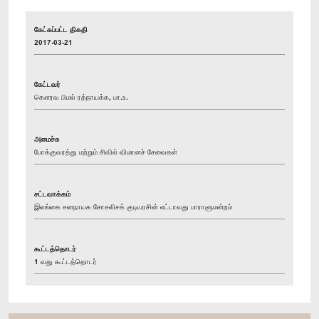
கேட்கப்பட்ட திகதி
2017-03-21
கேட்டவர்
கௌரவ பிமல் ரத்நாயக்க, பா.உ.
அமைச்சு
போக்குவரத்து மற்றும் சிவில் விமானச் சேவைகள்
சட்டவாக்கம்
இலங்கை சனநாயக சோசலிசக் குடியரசின் எட்டாவது பாராளுமன்றம்
கூட்டத்தொடர்
1 வது கூட்டத்தொடர்