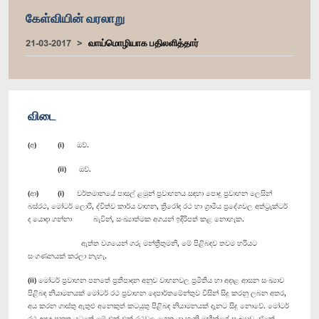
கேள்வியின் வரலாறு
21-03-2017
வாய்மொழியாக பதிலளித்தார்
விடை
(අ) (i) ඔව්.
(ii) ඔව්.
(ආ) (i) වර්තමානයේ පාසල් ළමුන් ප්‍රවාහනය සඳහා පොදු ප්‍රවාහන ලෙසින්
බස්රථ, මෝටර් ලොරි, ද්විත්ව කාර්ය වාහන, ත්‍රිරෝද රථ හා ග්‍රාමීය ප්‍රදේශවල අත්ට්‍රැක්ටර්
ද යොදා ගන්නා බැවින්, සංඛ්‍යාත්මක අගයන් ඉදිරිපත් කළ නොහැක.
ඇත්ත වශයෙන් ගරු මන්ත්‍රීතුමනි, මේ පිළිබඳව තවම හරියට
සංගණනයක් කරලා නැහැ.
(ii) මෝටර් ප්‍රවාහන පනතේ ප්‍රතිපාදන අනුව වාහනවල ප්‍රමිතිය හා අදාළ ආසන සංඛ්‍යාව
පිළිබඳ නියාමනයක් මෝටර් රථ ප්‍රවාහන දෙපාර්තමේන්තුව විසින් සිදු කරනු ලබන අතර,
අය කරන ගාස්තු ඇතුළු අනෙකුත් කටයුතු පිළිබඳ නියාමනයක් දැනට සිදු නොවේ. මෝටර්
රථ ආඥා පනත යටතේ මේ එක් එක් රථවල ගෙන යා හැකි මඟීන්ගේ සංඛ්‍යාව, ඒකේ