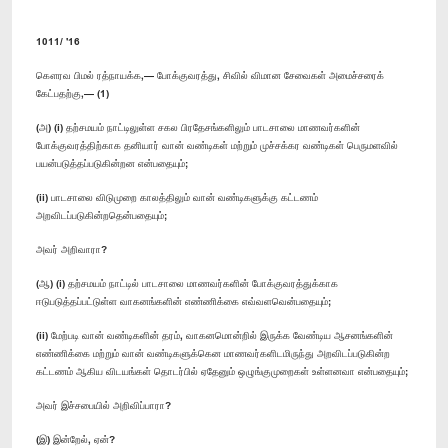
1011/ '16
கௌரவ பிமல் ரத்நாயக்க,— போக்குவரத்து, சிவில் விமான சேவைகள் அமைச்சரைக்
கேட்பதற்கு,— (1)
(அ) (i) தற்சமயம் நாட்டிலுள்ள சகல பிரதேசங்களிலும் பாடசாலை மாணவர்களின்
போக்குவரத்திற்காக தனியார் வான் வண்டிகள் மற்றும் முச்சக்கர வண்டிகள் பெருமளவில்
பயன்படுத்தப்படுகின்றன என்பதையும்;
(ii) பாடசாலை விடுமுறை காலத்திலும் வான் வண்டிகளுக்கு கட்டணம்
அறவிடப்படுகின்றதென்பதையும்;
அவர் அறிவாரா?
(ஆ) (i) தற்சமயம் நாட்டில் பாடசாலை மாணவர்களின் போக்குவரத்துக்காக
ஈடுபடுத்தப்பட்டுள்ள வாகனங்களின் எண்ணிக்கை எவ்வளவென்பதையும்;
(ii) மேற்படி வான் வண்டிகளின் தரம், வாகனமொன்றில் இருக்க வேண்டிய ஆசனங்களின்
எண்ணிக்கை மற்றும் வான் வண்டிகளுக்கென மாணவர்களிடமிருந்து அறவிடப்படுகின்ற
கட்டணம் ஆகிய விடயங்கள் தொடர்பில் ஏதேனும் ஒழுங்குமுறைகள் உள்ளனவா என்பதையும்;
அவர் இச்சபையில் அறிவிப்பாரா?
(இ) இன்றேல், ஏன்?