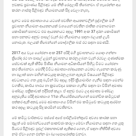
ඉඩකඩ ප්‍රමාණය පිළිබඳව යම් නීති රෙගුලාසි තිබෙනවා. ඒ හැරෙන්න අය
කරන ගාස්තු පිළිබඳව නියාමනයක් සිදු වෙලා නැහැ.
දැනට මෙම අමාත්‍යාංශය යටතේ පවතින ආයතනවලින් පුද්ගලික මගී
ප්‍රවාහන නියාමන ආයතනයක් වශයෙන් පවතින ජාතික ගමනාගමන
කොමිෂන් සභාවට එම ආයතනයට අදාළ 1991 අංක 37 දරන කොමිෂන්
සභා පනතට අනුව පාසල් වෑන් රථ නියාමනය සඳහා බලයක් ලැබී
නොමැත. බලයක් තිබෙන්නේ පෞද්ගලික බස් රථ සඳහා පමණයි.
2017 අය වැය යෝජනා අංක 257 පරිදි මගී ප්‍රවාහනයට යොදා ගන්නා
ත්‍රිරෝද රථ හා පාසල් ළමුන් ප්‍රවාහනය කරනු ලබන වෑන් රථවල ගුණාත්මක
සේවාවක් ඇති කිරීම පිණිස නියාමන අධිකාරියන් පිහිටු වීමට යෝජනා
කර තිබෙනවා. මෙහිදී විවිධ අමාත්‍යාංශ/ආයතන යටතට ගැනෙන කරුණු
හා පළාත් සභා මඟින් කටයුතු කරනු ලබන ඇතැම් විෂයයන් පිළිබඳව
අවධානයට ගත යුතු බැවින් ඊට අදාළ ඉදිරි ක්‍රියාමාර්ග ගැනීම සඳහා මෙන්ම
වගකීම, කාර්ය භාරය හා ක්‍රමවේදය සකසා ගැනීම සඳහා මා විසින් අමාත්‍ය
මණ්ඩල පත්‍රිකාවක් ඉදිරිපත් කළා. ඒ අනුව එයට ලද අමාත්‍ය මණ්ඩල
අනුමැතිය පරිදි අමාත්‍යාංශ 11ක නියෝජිතයන්ගෙන් සමන්විත කමිටුවක්
පත්කර ඇති අතර, මෙම අමාත්‍යාංශය විසින් එම කමිටුවේ කටයුතු ආරම්භ
කර අදාළ කටයුතු සිදු කරමින් පවතිනවා.
මේ කමිටු වාර්තාවට පස්සේ අපේ පාර්ලිමේන්තුවේ අවශ්‍ය කාරක සභා
තුළත් මේ සම්බන්ධයෙන් සාකච්ඡා කරලා මේවා නියාමනය සඳහා ගත යුතු
පියවර පිළිබඳව පුළුල් එකඟතාවක් ඇතිකර ගෙන, ඒ සඳහා නීතිරීති අවශ්‍ය
නම් ඒවා ගෙන එන්න මා බලාපොරොත්තු වනවා.