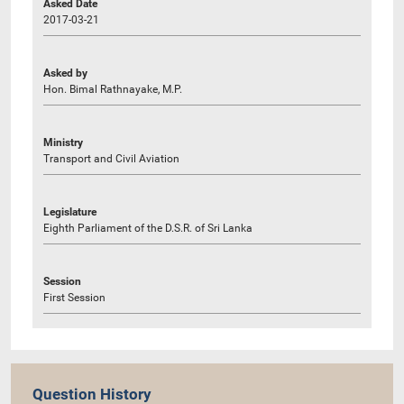
Asked Date
2017-03-21
Asked by
Hon. Bimal Rathnayake, M.P.
Ministry
Transport and Civil Aviation
Legislature
Eighth Parliament of the D.S.R. of Sri Lanka
Session
First Session
Question History