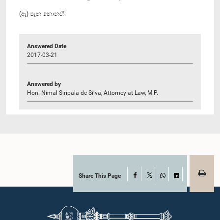
(ඇ) පැන නොනඟී.
Answered Date
2017-03-21
Answered by
Hon. Nimal Siripala de Silva, Attorney at Law, M.P.
Share This Page
Facebook
X
WhatsApp
LinkedIn