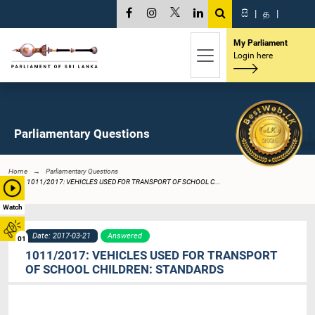
සි
|
த
|
My Parliament
Login here
Parliamentary Questions
Home
Parliamentary Questions
1011/2017: VEHICLES USED FOR TRANSPORT OF SCHOOL C...
Watch
Date: 2017-03-21
Answered
01
1011/2017: VEHICLES USED FOR TRANSPORT
OF SCHOOL CHILDREN: STANDARDS