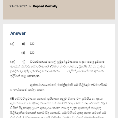
21-03-2017
Replied Verbally
Answer
(අ) (i) ඔව්.
(ii) ඔව්.
(ආ) (i) වර්තමානයේ පාසල් ළමුන් ප්‍රවාහනය සඳහා පොදු ප්‍රවාහන
ලෙසින් බස්රථ, මෝටර් ලොරි, ද්විත්ව කාර්ය වාහන, ත්‍රිරෝද රථ හා ග්‍රාමීය
ප්‍රදේශවල අත්ට්‍රැක්ටර් ද යොදා ගන්නා බැවින්, සංඛ්‍යාත්මක අගයන්
ඉදිරිපත් කළ නොහැක.
ඇත්ත වශයෙන් ගරු මන්ත්‍රීතුමනි, මේ පිළිබඳව තවම හරියට
සංගණනයක් කරලා නැහැ.
(ii) මෝටර් ප්‍රවාහන පනතේ ප්‍රතිපාදන අනුව වාහනවල ප්‍රමිතිය හා අදාළ
ආසන සංඛ්‍යාව පිළිබඳ නියාමනයක් මෝටර් රථ ප්‍රවාහන දෙපාර්තමේන්තුව
විසින් සිදු කරනු ලබන අතර, අය කරන ගාස්තු ඇතුළු අනෙකුත් කටයුතු
පිළිබඳ නියාමනයක් දැනට සිදු නොවේ. මෝටර් රථ ආඥා පනත යටතේ මේ
එක් එක් රථවල ගෙන යා හැකි මඟීන්ගේ සංඛ්‍යාව, ඒකේ තිබෙන්න ඕනෑ