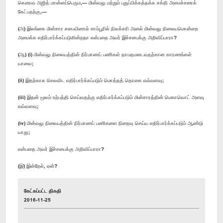
கௌரவ அஜித் மான்னப்பெரும,— மின்வலு மற்றும் புதுப்பிக்கத்தக்க சக்தி அமைச்சரைக்
கேட்பதற்கு,—
(அ) இலங்கை மின்சார சபையினால் சாம்பூரில் நிலக்கரி அனல் மின்வலு நிலையமொன்றை
அமைக்க எதிர்பார்க்கப்படுகின்றதா என்பதை அவர் இச்சபைக்கு அறிவிப்பாரா?
(ஆ) (i) மின்வலு நிலையத்தின் நிர்மாணப் பணிகள் தாமதமடைவதற்கான காரணங்கள்
யாவை;
(ii) இதற்காக செலவிட எதிர்பார்க்கப்படும் மொத்தத் தொகை எவ்வளவு;
(iii) இதன் மூலம் உற்பத்தி செய்வதற்கு எதிர்பார்க்கப்படும் மின்சாரத்தின் மெகாவொட் அளவு
எவ்வளவு;
(iv) மின்வலு நிலையத்தின் நிர்மாணப் பணிகளை நிறைவு செய்ய எதிர்பார்க்கப்படும் ஆண்டு
யாது;
என்பதை அவர் இச்சபைக்கு அறிவிப்பாரா?
(இ) இன்றேல், ஏன்?
கேட்கப்பட்ட திகதி
2016-11-25