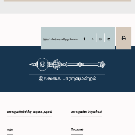
இந்தப் பக்கத்தை பகிர்ந்து கொள்க
Facebook
X
WhatsApp
LinkedIn
பாராளுமன்றத்திற்கு வருகை தருதல்
பாராளுமன்ற அலுவல்கள்
கற்க
செயலகம்