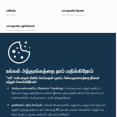
பங்கேற்க
பாராளுமன்ற நேரலை
பாராளுமன்ற உறுப்பினர்கள்
முதற்பக்கம்
பாராளுமன்ற கையடக்க செயலி
உங்கள் அந்தரங்கத்தை நாம் மதிக்கிறோம்
"சரி" என்பதைக் கிளிக் செய்வதன் மூலம், பின்வருவனவற்றை நீங்கள்
ஏற்றுக் கொள்கிறீர்கள்:
அமர்வு கண்காணிப்பு (Session Tracking):
மென்மையான மற்றும் தனிப்பட்ட
ரீதியான அனுபவத்திற்காக எங்கள் இணையத்தளத்தில் உங்கள் செயற்பாட்டைக்
எம்மை பின்தொடர்க :
கண்காணிக்க அமர்வுகளைப் பயன்படுத்துகிறோம்.
தரவினைப் பதிவு செய்தல் :
எங்கள் சேவைகளின் பாதுகாப்பு மற்றும் செயற்பாட்டை
விருதுகள்
உறுதிப்படுத்துவதற்காக நாம் உங்களது IP முகவரி, சாதன விவரங்கள் மற்றும் பிற
தொடர்புடைய தரவை நாங்கள் பதிவு செய்கிறோம்.