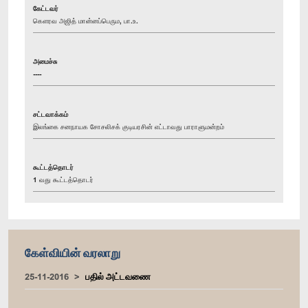
கேட்டவர்
கௌரவ அஜித் மான்னப்பெரும, பா.உ.
அமைச்சு
----
சட்டவாக்கம்
இலங்கை சனநாயக சோசலிசக் குடியரசின் எட்டாவது பாராளுமன்றம்
கூட்டத்தொடர்
1 வது கூட்டத்தொடர்
கேள்வியின் வரலாறு
25-11-2016
பதில் அட்டவணை