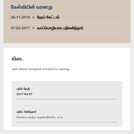
கேள்வியின் வரலாறு
26-11-2016
நேரம் கேட்டார்
07-02-2017
வாய்மொழியாக பதிலளித்தார்
விடை
பதில் சிங்கள மொழியில் கொடுக்கப்பட்டுள்ளது.
பதில் தேதி
2017-02-07
பதில் அளித்தார்
கௌரவ கயந்த கருணாதிலக்க, பா.உ.