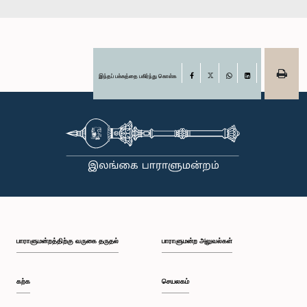
இந்தப் பக்கத்தை பகிர்ந்து கொள்க
Facebook
X
WhatsApp
LinkedIn
பாராளுமன்றத்திற்கு வருகை தருதல்
பாராளுமன்ற அலுவல்கள்
கற்க
செயலகம்