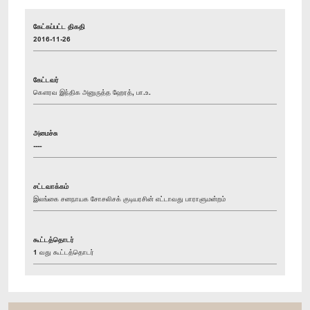
கேட்கப்பட்ட திகதி
2016-11-26
கேட்டவர்
கௌரவ இந்திக அனுருத்த ஹேரத், பா.உ.
அமைச்சு
----
சட்டவாக்கம்
இலங்கை சனநாயக சோசலிசக் குடியரசின் எட்டாவது பாராளுமன்றம்
கூட்டத்தொடர்
1 வது கூட்டத்தொடர்