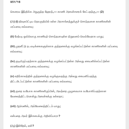
951/'16
கௌரவ இந்திக்க அநுருத்த ஹேரத்,— காணி அமைச்சரைக் கேட்பதற்கு,— (2)
(அ) (i) திவுலபிட்டிய தொகுதியில் உள்ள அரசாங்கத்துக்குச் சொந்தமான காணிகளின்
பரப்பளவு எவ்வளவு;
(ii) மேற்படி ஒவ்வொரு காணியும் சொந்தமாயுள்ள நிறுவனம் வெவ்வேறாக யாது;
(iii) முதலீட்டு நடவடிக்கைகளுக்காக குத்தகைக்கு வழங்கப்பட்டுள்ள காணிகளின் பரப்பளவு
எவ்வளவு;
(iv) குடியிருப்பதற்காக குத்தகைக்கு வழங்கப்பட்டுள்ள அல்லது கையளிக்கப்பட்டுள்ள
காணிகளின் பரப்பளவு எவ்வளவு;
(v) எதிர்காலத்தில் குத்தகைக்கு வழங்குவதற்கு அல்லது கையளிப்பதற்கு
திட்டமிடப்பட்டுள்ள காணிகளின் பரப்பளவு எவ்வளவு;
(vi) குறை உபயோக காணிகளிருப்பின், அவற்றை முழுமையாக உபயோகிப்பதற்கான
வேலைத்திட்டமொன்று அமைச்சுக்கு உள்ளதா;
(vii) ஆமெனில், அவ்வேலைத்திட்டம் யாது;
என்பதை அவர் இச்சபைக்கு அறிவிப்பாரா?
(ஆ) இன்றேல், ஏன்?