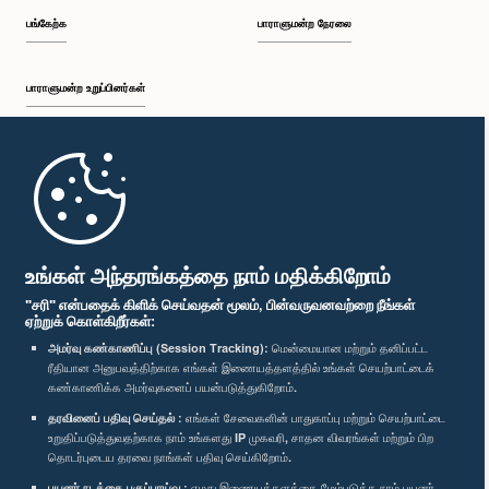
பங்கேற்க
பாராளுமன்ற நேரலை
பாராளுமன்ற உறுப்பினர்கள்
முதற்பக்கம்
பாராளுமன்ற கையடக்க செயலி
உங்கள் அந்தரங்கத்தை நாம் மதிக்கிறோம்
"சரி" என்பதைக் கிளிக் செய்வதன் மூலம், பின்வருவனவற்றை நீங்கள்
ஏற்றுக் கொள்கிறீர்கள்:
அமர்வு கண்காணிப்பு (Session Tracking):
மென்மையான மற்றும் தனிப்பட்ட
ரீதியான அனுபவத்திற்காக எங்கள் இணையத்தளத்தில் உங்கள் செயற்பாட்டைக்
எம்மை பின்தொடர்க :
கண்காணிக்க அமர்வுகளைப் பயன்படுத்துகிறோம்.
தரவினைப் பதிவு செய்தல் :
எங்கள் சேவைகளின் பாதுகாப்பு மற்றும் செயற்பாட்டை
விருதுகள்
உறுதிப்படுத்துவதற்காக நாம் உங்களது IP முகவரி, சாதன விவரங்கள் மற்றும் பிற
தொடர்புடைய தரவை நாங்கள் பதிவு செய்கிறோம்.
பயனர் நடத்தை பகுப்பாய்வு :
எமது இணையத்தளத்தை மேம்படுத்த நாம் பயனர்