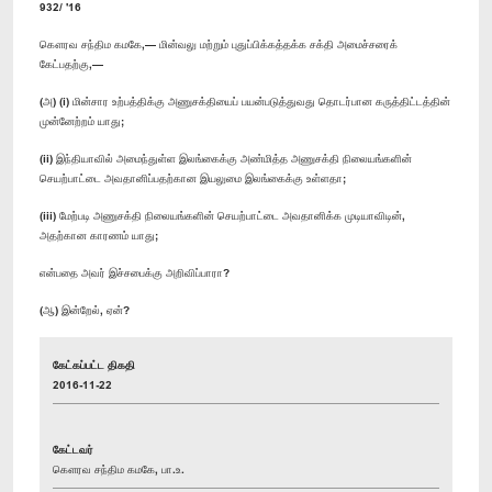
932/ '16
கௌரவ சந்திம கமகே,— மின்வலு மற்றும் புதுப்பிக்கத்தக்க சக்தி அமைச்சரைக்
கேட்பதற்கு,—
(அ) (i) மின்சார உற்பத்திக்கு அணுசக்தியைப் பயன்படுத்துவது தொடர்பான கருத்திட்டத்தின்
முன்னேற்றம் யாது;
(ii) இந்தியாவில் அமைந்துள்ள இலங்கைக்கு அண்மித்த அணுசக்தி நிலையங்களின்
செயற்பாட்டை அவதானிப்பதற்கான இயலுமை இலங்கைக்கு உள்ளதா;
(iii) மேற்படி அணுசக்தி நிலையங்களின் செயற்பாட்டை அவதானிக்க முடியாவிடின்,
அதற்கான காரணம் யாது;
என்பதை அவர் இச்சபைக்கு அறிவிப்பாரா?
(ஆ) இன்றேல், ஏன்?
கேட்கப்பட்ட திகதி
2016-11-22
கேட்டவர்
கௌரவ சந்திம கமகே, பா.உ.