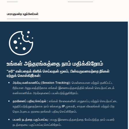
பாராளுமன்ற உறுப்பினர்கள்
முதற்பக்கம்
பாராளுமன்ற கையடக்க செயலி
உங்கள் அந்தரங்கத்தை நாம் மதிக்கிறோம்
"சரி" என்பதைக் கிளிக் செய்வதன் மூலம், பின்வருவனவற்றை நீங்கள்
ஏற்றுக் கொள்கிறீர்கள்:
அமர்வு கண்காணிப்பு (Session Tracking):
மென்மையான மற்றும் தனிப்பட்ட
ரீதியான அனுபவத்திற்காக எங்கள் இணையத்தளத்தில் உங்கள் செயற்பாட்டைக்
எம்மை பின்தொடர்க :
கண்காணிக்க அமர்வுகளைப் பயன்படுத்துகிறோம்.
தரவினைப் பதிவு செய்தல் :
எங்கள் சேவைகளின் பாதுகாப்பு மற்றும் செயற்பாட்டை
விருதுகள்
உறுதிப்படுத்துவதற்காக நாம் உங்களது IP முகவரி, சாதன விவரங்கள் மற்றும் பிற
தொடர்புடைய தரவை நாங்கள் பதிவு செய்கிறோம்.
பயனர் நடத்தை பகுப்பாய்வு :
எமது இணையத்தளத்தை மேம்படுத்த நாம் பயனர்
தனியுரிமைக் கொள்கை
நடத்தையை பகுப்பாய்வு செய்கிறோம்.