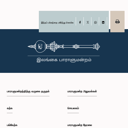
இந்தப் பக்கத்தை பகிர்ந்து கொள்க
Facebook
X
WhatsApp
LinkedIn
பாராளுமன்றத்திற்கு வருகை தருதல்
பாராளுமன்ற அலுவல்கள்
கற்க
செயலகம்
பங்கேற்க
பாராளுமன்ற நேரலை