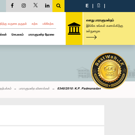
E
|
සි
|
எனது பாராளுமன்றம்
திற்கு வருகை தருதல்
கற்க
பங்கேற்க
இங்கே உங்கள் கணக்கிற்கு
உள்நுழைக
ல்கள்
செயலகம்
பாராளுமன்ற நேரலை
தற்பக்கம்
பாராளுமன்ற வினாக்கள்
0340/2010: K.P. Padmanadan