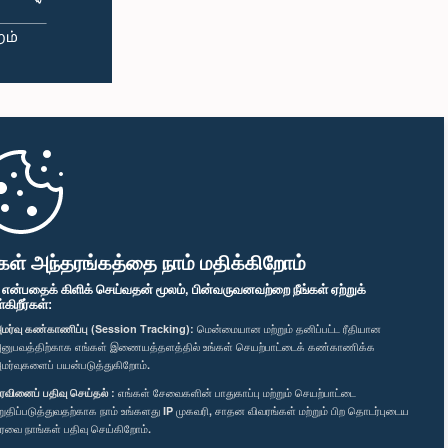
கள் அந்தரங்கத்தை நாம் மதிக்கிறோம்
" என்பதைக் கிளிக் செய்வதன் மூலம், பின்வருவனவற்றை நீங்கள் ஏற்றுக்
ிறீர்கள்:
மர்வு கண்காணிப்பு (Session Tracking):
மென்மையான மற்றும் தனிப்பட்ட ரீதியான
னுபவத்திற்காக எங்கள் இணையத்தளத்தில் உங்கள் செயற்பாட்டைக் கண்காணிக்க
மர்வுகளைப் பயன்படுத்துகிறோம்.
ரவினைப் பதிவு செய்தல் :
எங்கள் சேவைகளின் பாதுகாப்பு மற்றும் செயற்பாட்டை
றுதிப்படுத்துவதற்காக நாம் உங்களது IP முகவரி, சாதன விவரங்கள் மற்றும் பிற தொடர்புடைய
ரவை நாங்கள் பதிவு செய்கிறோம்.