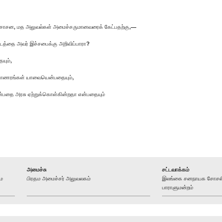
 சாசன, மத அலுவல்கள் அமைச்சருமானவரைக் கேட்பதற்கு,—
 இடத்தை அவர் இச்சபைக்கு அறிவிப்பாரா?
யும்,
ான காணரங்கள் யாவையென்பதையும்,
 என்பதை அரசு ஏற்றுக்கொள்கின்றதா என்பதையும்
அமைச்சு
சட்டவாக்கம்
ம
பிரதம அமைச்சர் அலுவலகம்
இலங்கை சனநாயக சோசலிச
பாராளுமன்றம்