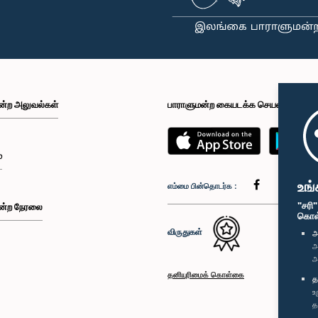
ன்ற அலுவல்கள்
பாராளுமன்ற கையடக்க செயலி
்
உங்
எம்மை பின்தொடர்க :
"சரி
ன்ற நேரலை
கொள்க
விருதுகள்
அ
அ
அ
தனியுரிமைக் கொள்கை
த
உ
த