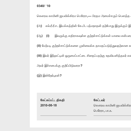
0340/ ‘10
கெளரவ காமினி ஜயவிக்கிரம பெரேரா,— பிரதம அமைச்சரும் பெளத்த
(அ) எல்.ரீ.ரீ.ஈ. இயக்கத்தின் கே.பி. பத்மநாதன் தற்போது இருக்கும்
(ஆ) (i) இவருக்கு எதிராகவுள்ள குற்றச்சாட்டுக்கள் யாவை என்பதை
(ii) மேற்படி குற்றச்சாட்டுக்களை முன்வைக்க தாமதப்படுத்துவதற்க
(iii) இவர் இந்நாட்டின் ஒருமைப்பாட்டை சிதைப்பதற்கு உதவியளித்தவர்
அவர் இச்சபைக்கு குறிப்பிடுவாரா?
(இ) இன்றேல்,ஏன்?
கேட்கப்பட்ட திகதி
கேட்டவர்
2010-08-18
கௌரவ காமினி ஜயவிக்கிர
பெரேரா, பா.உ.