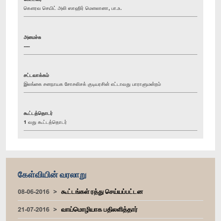
கௌரவ செயிட் அலி ஸாஹிர் மௌலானா, பா.உ.
அமைச்சு
----
சட்டவாக்கம்
இலங்கை சனநாயக சோசலிசக் குடியரசின் எட்டாவது பாராளுமன்றம்
கூட்டத்தொடர்
1 வது கூட்டத்தொடர்
கேள்வியின் வரலாறு
08-06-2016
கூட்டங்கள் ரத்து செய்யப்பட்டன
21-07-2016
வாய்மொழியாக பதிலளித்தார்