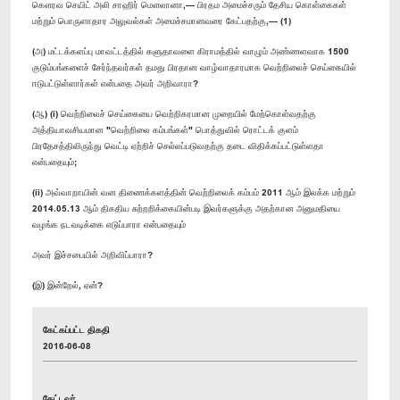
கௌரவ செயிட் அலி சாஹிர் மௌலானா,— பிரதம அமைச்சரும் தேசிய கொள்கைகள்
மற்றும் பொருளாதார அலுவல்கள் அமைச்சமானவரை கேட்பதற்கு,— (1)
(அ) மட்டக்களப்பு மாவட்டத்தில் களுதாவளை கிராமத்தில் வாழும் அண்ணளவாக 1500
குடும்பங்களைச் சேர்ந்தவர்கள் தமது பிரதான வாழ்வாதாரமாக வெற்றிலைச் செய்கையில்
ஈடுபட்டுள்ளார்கள் என்பதை அவர் அறிவாரா?
(ஆ) (i) வெற்றிலைச் செய்கையை வெற்றிகரமான முறையில் மேற்கொள்வதற்கு
அத்தியாவசியமான "வெற்றிலை கம்பங்கள்" பொத்துவில் ரொட்டக் குளம்
பிரதேசத்திலிருந்து வெட்டி ஏற்றிச் செல்லப்படுவதற்கு தடை விதிக்கப்பட்டுள்ளதா
என்பதையும்;
(ii) அவ்வாறாயின் வன திணைக்களத்தின் வெற்றிலைக் கம்பம் 2011 ஆம் இலக்க மற்றும்
2014.05.13 ஆம் திகதிய சுற்றறிக்கையின்படி இவர்களுக்கு அதற்கான அனுமதியை
வழங்க நடவடிக்கை எடுப்பாரா என்பதையும்
அவர் இச்சபையில் அறிவிப்பாரா?
(இ) இன்றேல், ஏன்?
கேட்கப்பட்ட திகதி
2016-06-08
கேட்டவர்