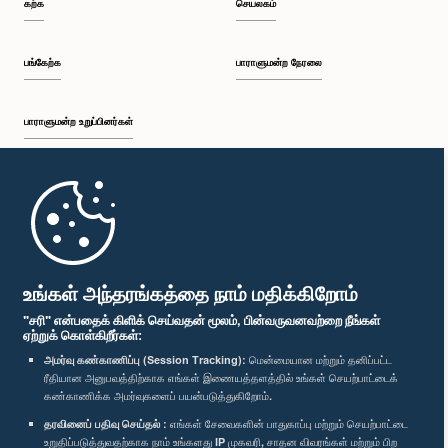
கற்க
செயலகம்
பங்கேற்க
பாராளுமன்ற நேரலை
பாராளுமன்ற உறுப்பினர்கள்
முதற்பக்கம்
பாராளுமன்ற கையடக்க செயலி
உங்கள் அந்தரங்கத்தை நாம் மதிக்கிறோம்
"சரி" என்பதைக் கிளிக் செய்வதன் மூலம், பின்வருவனவற்றை நீங்கள்
ஏற்றுக் கொள்கிறீர்கள்:
அமர்வு கண்காணிப்பு (Session Tracking):
மென்மையான மற்றும் தனிப்பட்ட
ரீதியான அனுபவத்திற்காக எங்கள் இணையத்தளத்தில் உங்கள் செயற்பாட்டைக்
எம்மை பின்தொடர்க :
கண்காணிக்க அமர்வுகளைப் பயன்படுத்துகிறோம்.
தரவினைப் பதிவு செய்தல் :
எங்கள் சேவைகளின் பாதுகாப்பு மற்றும் செயற்பாட்டை
விருதுகள்
உறுதிப்படுத்துவதற்காக நாம் உங்களது IP முகவரி, சாதன விவரங்கள் மற்றும் பிற