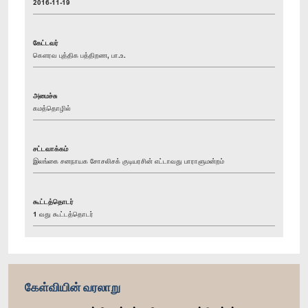
2016-11-19
கேட்டவர்
கௌரவ புத்திக பத்திறண, பா.உ.
அமைச்சு
கமத்தொழில்
சட்டவாக்கம்
இலங்கை சனநாயக சோசலிசக் குடியரசின் எட்டாவது பாராளுமன்றம்
கூட்டத்தொடர்
1 வது கூட்டத்தொடர்
கேள்வியின் வரலாறு