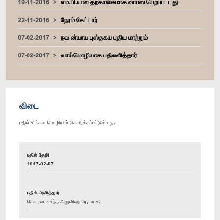
19-11-2016
எம்.பி.யால் தற்காலிகமாக வாபஸ் பெறப்பட்டது
22-11-2016
நேரம் கேட்டார்
07-02-2017
நவ ன்யாய புஸ்தகய புதிய மாற்றும்
07-02-2017
வாய்மொழியாக பதிலளித்தார்
விடை
பதில் சிங்கள மொழியில் கொடுக்கப்பட்டுள்ளது.
பதில் தேதி
2017-02-07
பதில் அளித்தார்
கௌரவ வசந்த அலுவிஹாரே, பா.உ.