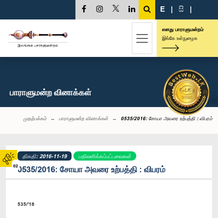
E
|
සි
|
எனது பாராளுமன்றம்
இங்கே உள்நுழைக
பாராளுமன்ற வினாக்கள்
முதற்பக்கம்
பாராளுமன்ற வினாக்கள்
0535/2016: சோயா அவரை உற்பத்தி : விபரம்
திகதி: 2016-11-19
பதிலளிக்கப்பட்டவைகள்
02
0535/2016: சோயா அவரை உற்பத்தி : விபரம்
535/'16