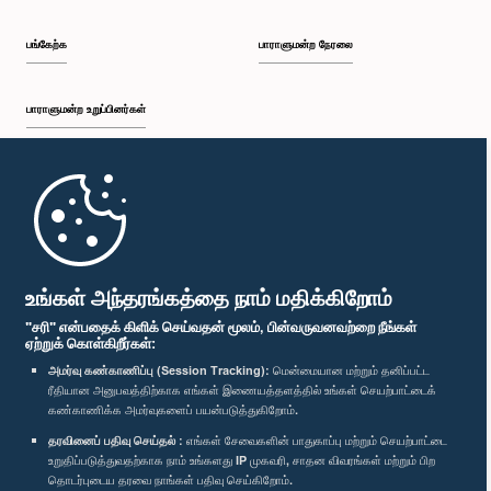
பங்கேற்க
பாராளுமன்ற நேரலை
பாராளுமன்ற உறுப்பினர்கள்
முதற்பக்கம்
பாராளுமன்ற கையடக்க செயலி
உங்கள் அந்தரங்கத்தை நாம் மதிக்கிறோம்
"சரி" என்பதைக் கிளிக் செய்வதன் மூலம், பின்வருவனவற்றை நீங்கள்
ஏற்றுக் கொள்கிறீர்கள்:
அமர்வு கண்காணிப்பு (Session Tracking):
மென்மையான மற்றும் தனிப்பட்ட
ரீதியான அனுபவத்திற்காக எங்கள் இணையத்தளத்தில் உங்கள் செயற்பாட்டைக்
எம்மை பின்தொடர்க :
கண்காணிக்க அமர்வுகளைப் பயன்படுத்துகிறோம்.
தரவினைப் பதிவு செய்தல் :
எங்கள் சேவைகளின் பாதுகாப்பு மற்றும் செயற்பாட்டை
விருதுகள்
உறுதிப்படுத்துவதற்காக நாம் உங்களது IP முகவரி, சாதன விவரங்கள் மற்றும் பிற
தொடர்புடைய தரவை நாங்கள் பதிவு செய்கிறோம்.