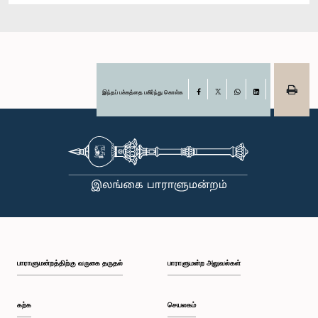
இந்தப் பக்கத்தை பகிர்ந்து கொள்க
Facebook
X
WhatsApp
LinkedIn
பாராளுமன்றத்திற்கு வருகை தருதல்
பாராளுமன்ற அலுவல்கள்
கற்க
செயலகம்