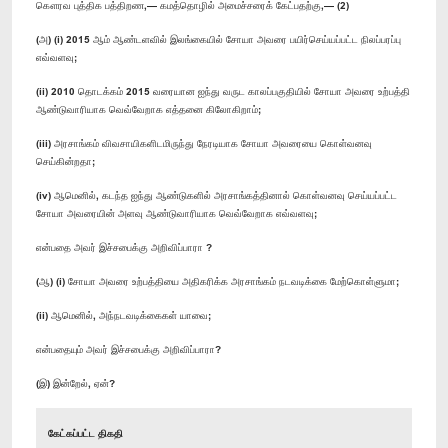
கௌரவ புத்திக பத்திறண,— கமத்தொழில் அமைச்சரைக் கேட்பதற்கு,— (2)
(அ) (i) 2015 ஆம் ஆண்டளவில் இலங்கையில் சோயா அவரை பயிர்செய்யப்பட்ட நிலப்பரப்பு
எவ்வளவு;
(ii) 2010 தொடக்கம் 2015 வரையான ஐந்து வருட காலப்பகுதியில் சோயா அவரை உற்பத்தி
ஆண்டுவாரியாக வெவ்வேறாக எத்தனை கிலோகிறாம்;
(iii) அரசாங்கம் விவசாயிகளிடமிருந்து நேரடியாக சோயா அவரையை கொள்வனவு
செய்கின்றதா;
(iv) ஆமெனில், கடந்த ஐந்து ஆண்டுகளில் அரசாங்கத்தினால் கொள்வனவு செய்யப்பட்ட
சோயா அவரையின் அளவு ஆண்டுவாரியாக வெவ்வேறாக எவ்வளவு;
என்பதை அவர் இச்சபைக்கு அறிவிப்பாரா ?
(ஆ) (i) சோயா அவரை உற்பத்தியை அதிகரிக்க அரசாங்கம் நடவடிக்கை மேற்கொள்ளுமா;
(ii) ஆமெனில், அந்நடவடிக்கைகள் யாவை;
என்பதையும் அவர் இச்சபைக்கு அறிவிப்பாரா?
(இ) இன்றேல், ஏன்?
கேட்கப்பட்ட திகதி