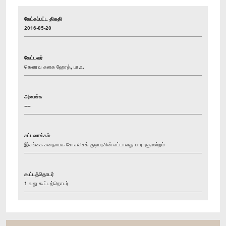
கேட்கப்பட்ட திகதி
2016-05-20
கேட்டவர்
கௌரவ கனக ஹேரத், பா.உ.
அமைச்சு
----
சட்டவாக்கம்
இலங்கை சனநாயக சோசலிசக் குடியரசின் எட்டாவது பாராளுமன்றம்
கூட்டத்தொடர்
1 வது கூட்டத்தொடர்