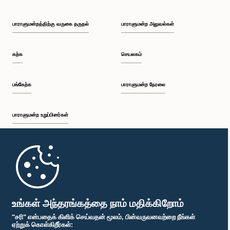
பாராளுமன்றத்திற்கு வருகை தருதல்
பாராளுமன்ற அலுவல்கள்
கற்க
செயலகம்
பங்கேற்க
பாராளுமன்ற நேரலை
பாராளுமன்ற உறுப்பினர்கள்
முதற்பக்கம்
பாராளுமன்ற கையடக்க செயலி
உங்கள் அந்தரங்கத்தை நாம் மதிக்கிறோம்
"சரி" என்பதைக் கிளிக் செய்வதன் மூலம், பின்வருவனவற்றை நீங்கள்
ஏற்றுக் கொள்கிறீர்கள்: