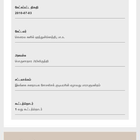
கேட்கப்பட்ட திகதி
2010-07-03
கேட்டவர்
கௌரவ சுனில் ஹந்துன்னெத்தி, பா.உ.
அமைச்சு
பொருளாதார அபிவிருத்தி
சட்டவாக்கம்
இலங்கை சனநாயக சோசலிசக் குடியரசின் ஏழாவது பாராளுமன்றம்
கூட்டத்தொடர்
1 வது கூட்டத்தொடர்