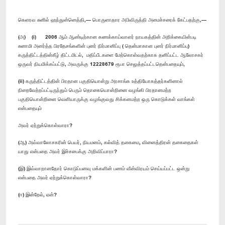
கெளரவ சுனில் ஹந்துன்னெத்தி,— பொருளாதார அபிவிருத்தி அமைச்சரைக் கேட்பதற்கு,—
(அ) (i) 2006 ஆம் ஆண்டிற்கான கணக்காய்வாளர் நாயகத்தின் அறிக்கையின்படி
சுனாமி அனர்த்த பிரதேசங்களின் புனர் நிர்மானிப்பு ( தென்மாகான புனர் நிர்மானிப்பு)
கருத்திட்டத்தின்கீழ் திட்டமிடல், மதிப்பீடகளை மேற்கொள்வதற்காக தனிப்பட்ட ஆலோசகர்
ஒருவர் நியமிக்கப்பட்டு, அவருக்கு 12228679 ரூபா செலுத்தப்பட்டதென்பதையும்,
(ii) கருத்திட்டத்தின் பிரதான பகுதியொன்று அரசாங்க உத்தியோகத்தர்களினால்
நிறைவேற்றப்பட்டிருந்தும் பெரும் தொகையொன்றினை வழங்கி பிரதானமற்ற
பகுதியொன்றினை வெளியாருக்கு வழங்குவது சிக்கனமற்ற ஒரு கொடுக்கள் வாங்கள்
என்பதையும்
அவர் ஏற்றுக்கொள்வாரா?
(ஆ) அவ்வாலோசகரின் பெயர், நியமனம், கல்வித் தகைமை, வினைத்திரன் தகைதைகள்
யாது என்பதை அவர் இச்சபைக்கு அறிவிப்பாரா?
(இ) இவ்வாறானதோர் கொடுப்பனவு மக்களின் பணம் வீன்விரயம் செய்யப்பட்ட ஒன்று
என்பதை அவர் ஏற்றுக்கொள்வாரா?
(ஈ) இன்றேல், ஏன்?