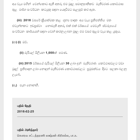
අය වැය මගින් වෙන්කොට ඇති අතර, එම මුදල සමානුපාතිකව මැතිවරණ කොට්ඨාස
තුළ මාර්ග සංවර්ධන කටයුතු සඳහා යෙදවීමට සැලසුම් කර ඇත.
(iii) 2016 වසරේ ක්‍රියාත්මක කළ ශූන්‍ය පාදක අය වැය ප්‍රතිපත්තිය මත
එවැන්නකට ඉඩප්‍රස්ථා නොමැති අතර, එක් එක් වර්ෂයේ මෙවැනි ස්වරූපයේ
සංවර්ධන කාර්යයන් සඳහා වෙන් කරනු ලබන මුදල එම වසර තුළම වැය කළ යුතුය.
(ආ) (i) ඔව්.
(ii) රුපියල් මිලියන 1,000ක් පමණ.
(iii) 2015 වර්ෂයේ රුපියල් මිලියන 30 ලබා දුන් මැතිවරණ කෙට්ඨාසවලට වඩා
මුදල් ප්‍රතිපාදන ලබා නොදුන් මැතිවරණ කොට්ඨාසවලට ප්‍රමුඛත්වය දීමට සලකා බලනු
ලැබේ.
(ඇ) ‍ පැන නොනඟී.
பதில் தேதி
2016-02-25
பதில் அளித்தார்
கௌரவ சட்டத்தரணி லக்ஷ்மன் கிரிஎல்ல, பா.உ.