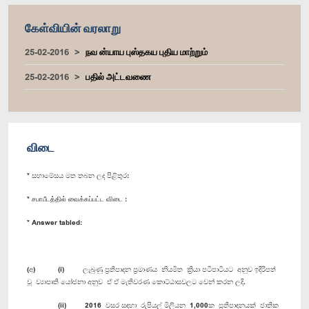
கேள்வியின் வரலாறு
25-02-2016
நவ ன்யாய புஸ்தகய புதிய மாற்றும்
25-02-2016
பதில் அட்டவணை
விடை
* සභාමේසය මත තබන ලද පිළිතුර:
* சபாபீடத்தில் வைக்கப்பட்ட விடை :
* Answer tabled:
(අ) (i) ලැබුණු ප්‍රතිපාදන ප්‍රමාණය නියමිත ක්‍රියා පටිපා‍ටියට අනුව ඉදිරිපත්
වූ ව්‍යාපෘති යෝජනා අනුව ඒ ඒ මැතිවරණ කොට්ඨාසවලට වෙන් කරන ලදි.
(ii) 2016 වසර සඳහා රුපියල් මිලියන 1,000ක ප්‍රතිපාදනයක් ජාතික