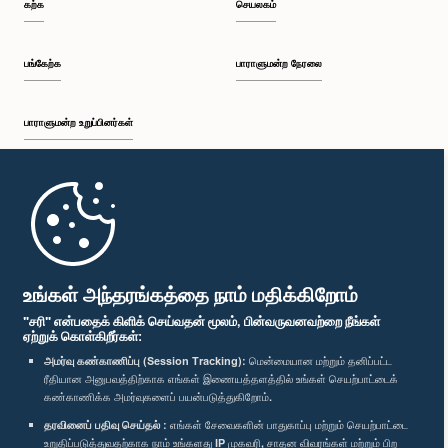
கற்க
செயலகம்
பங்கேற்க
பாராளுமன்ற நேரலை
பாராளுமன்ற உறுப்பினர்கள்
முதற்பக்கம்
பாராளுமன்ற கையடக்க செயலி
உங்கள் அந்தரங்கத்தை நாம் மதிக்கிறோம்
"சரி" என்பதைக் கிளிக் செய்வதன் மூலம், பின்வருவனவற்றை நீங்கள்
ஏற்றுக் கொள்கிறீர்கள்:
அமர்வு கண்காணிப்பு (Session Tracking):
மென்மையான மற்றும் தனிப்பட்ட
ரீதியான அனுபவத்திற்காக எங்கள் இணையத்தளத்தில் உங்கள் செயற்பாட்டைக்
எம்மை பின்தொடர்க :
கண்காணிக்க அமர்வுகளைப் பயன்படுத்துகிறோம்.
தரவினைப் பதிவு செய்தல் :
எங்கள் சேவைகளின் பாதுகாப்பு மற்றும் செயற்பாட்டை
விருதுகள்
உறுதிப்படுத்துவதற்காக நாம் உங்களது IP முகவரி, சாதன விவரங்கள் மற்றும் பிற