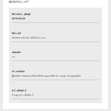
(இ) இன்றேல், ஏன்?
கேட்கப்பட்ட திகதி
2016-02-25
கேட்டவர்
கௌரவ எஸ்.எம். மரிக்கார், பா.உ.
அமைச்சு
----
சட்டவாக்கம்
இலங்கை சனநாயக சோசலிசக் குடியரசின் எட்டாவது பாராளுமன்றம்
கூட்டத்தொடர்
1 வது கூட்டத்தொடர்