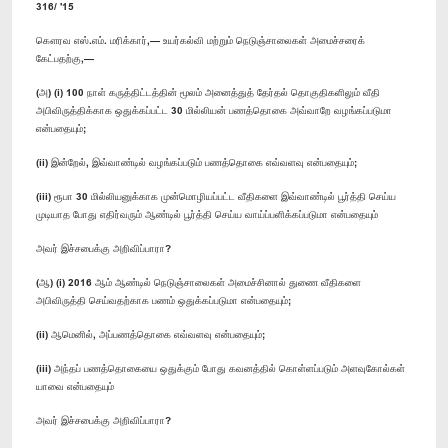
316/ '15
கௌரவ எஸ்.எம். மரிக்கார்,— உயர்கல்வி மற்றும் நெடுஞ்சாலைகள் அமைச்சரைக்
கேட்பதற்கு,—
(அ) (i) 100 நாள் கருத்திட்டத்தின் மூலம் அனைத்துத் தேர்தல் தொகுதிகளிலும் வீதி
அபிவிருத்திக்காக ஒதுக்கப்பட்ட 30 மில்லியன் பணத்தொகை அவ்வாறே வழங்கப்படுமா
என்பதையும்;
(ii) இன்றேல், இவ்வாண்டில் வழங்கப்படும் பணத்தொகை எவ்வளவு என்பதையும்;
(iii) ரூபா 30 மில்லியனுக்காக முன்மொழியப்பட்ட வீதிகளை இவ்வாண்டில் பூர்த்தி செய்ய
முடியாத போது எதிர்வரும் ஆண்டில் பூர்த்தி செய்ய வாய்ப்பளிக்கப்படுமா என்பதையும்
அவர் இச்சபைக்கு அறிவிப்பாரா?
(ஆ) (i) 2016 ஆம் ஆண்டில் நெடுஞ்சாலைகள் அமைச்சினால் துணை வீதிகளை
அபிவிருத்தி செய்வதற்காக பணம் ஒதுக்கப்படுமா என்பதையும்;
(ii) ஆமெனில், அப்பணத்தொகை எவ்வளவு என்பதையும்;
(iii) அந்தப் பணத்தொகையை ஒதுக்கும் போது கவனத்தில் கொள்ளப்படும் அளவுகோல்கள்
யாவை என்பதையும்
அவர் இச்சபைக்கு அறிவிப்பாரா?