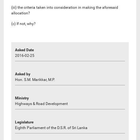
(iii) the criteria taken into consideration in making the aforesaid
allocation?
(c) If not, why?
Asked Date
2016-02-25
Asked by
Hon. S.M. Marikkar, M.P.
Ministry
Highways & Road Development
Legislature
Eighth Parliament of the D.S.R. of Sri Lanka