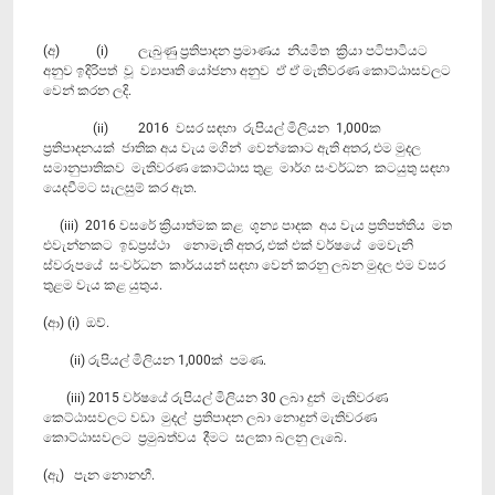
(අ) (i) ලැබුණු ප්‍රතිපාදන ප්‍රමාණය නියමිත ක්‍රියා පටිපා‍ටියට
අනුව ඉදිරිපත් වූ ව්‍යාපෘති යෝජනා අනුව ඒ ඒ මැතිවරණ කොට්ඨාසවලට
වෙන් කරන ලදි.
(ii) 2016 වසර සඳහා රුපියල් මිලියන 1,000ක
ප්‍රතිපාදනයක් ජාතික අය වැය මගින් වෙන්කොට ඇති අතර, එම මුදල
සමානුපාතිකව මැතිවරණ කොට්ඨාස තුළ මාර්ග සංවර්ධන කටයුතු සඳහා
යෙදවීමට සැලසුම් කර ඇත.
(iii) 2016 වසරේ ක්‍රියාත්මක කළ ශූන්‍ය පාදක අය වැය ප්‍රතිපත්තිය මත
එවැන්නකට ඉඩප්‍රස්ථා නොමැති අතර, එක් එක් වර්ෂයේ මෙවැනි
ස්වරූපයේ සංවර්ධන කාර්යයන් සඳහා වෙන් කරනු ලබන මුදල එම වසර
තුළම වැය කළ යුතුය.
(ආ) (i) ඔව්.
(ii) රුපියල් මිලියන 1,000ක් පමණ.
(iii) 2015 වර්ෂයේ රුපියල් මිලියන 30 ලබා දුන් මැතිවරණ
කෙට්ඨාසවලට වඩා මුදල් ප්‍රතිපාදන ලබා නොදුන් මැතිවරණ
කොට්ඨාසවලට ප්‍රමුඛත්වය දීමට සලකා බලනු ලැබේ.
(ඇ) ‍ පැන නොනඟී.