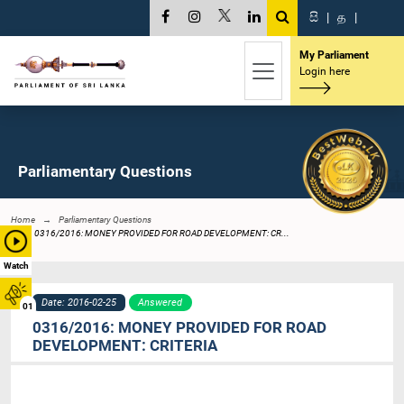
සි
|
த
|
My Parliament
Login here
Parliamentary Questions
Home
Parliamentary Questions
0316/2016: MONEY PROVIDED FOR ROAD DEVELOPMENT: CR...
Watch
Date: 2016-02-25
Answered
01
0316/2016: MONEY PROVIDED FOR ROAD
DEVELOPMENT: CRITERIA